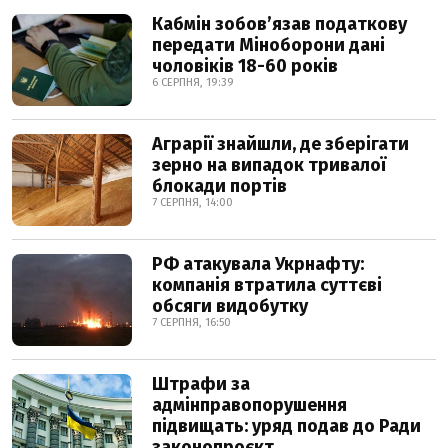
Кабмін зобовʼязав податкову
передати Міноборони дані
чоловіків 18-60 років
6 СЕРПНЯ, 19:39
Аграрії знайшли, де зберігати
зерно на випадок тривалої
блокади портів
7 СЕРПНЯ, 14:00
РФ атакувала Укрнафту:
компанія втратила суттєві
обсяги видобутку
7 СЕРПНЯ, 16:50
Штрафи за
адмінправопорушення
підвищать: уряд подав до Ради
законопроєкт