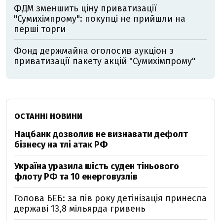
ФДМ зменшить ціну приватизації
"Сумихімпрому": покупці не прийшли на
перші торги
Фонд держмайна оголосив аукціон з
приватизації пакету акцій "Сумихімпрому"
ОСТАННІ НОВИНИ
Нацбанк дозволив не визнавати дефолт
бізнесу на тлі атак РФ
Україна уразила шість суден тіньового
флоту РФ та 10 енерговузлів
Голова БЕБ: за пів року детінізація принесла
державі 13,8 мільярда гривень