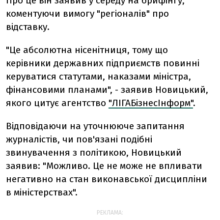
Про це він заявив у середу на брифінгу,
коментуючи вимогу "регіоналів" про
відставку.
"Це абсолютна нісенітниця, тому що
керівники державних підприємств повинні
керуватися статутами, наказами міністра,
фінансовими планами", - заявив Новицький,
якого цитує агентство
"ЛІГАБізнесІнформ"
.
Відповідаючи на уточнююче запитання
журналістів, чи пов'язані подібні
звинувачення з політикою, Новицький
заявив: "Можливо. Це не може не впливати
негативно на стан виконавської дисципліни
в міністерствах".
РЕКЛАМА: