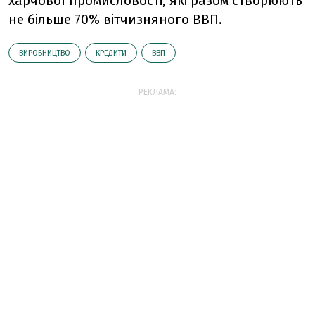
харчової промисловості, які разом створюють
не більше 70% вітчизняного ВВП.
ВИРОБНИЦТВО
КРЕДИТИ
ВВП
РЕКЛАМА: