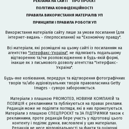
РЕКЛАМА НА САЙТІ
ПРО ПРОЄКТ
ПОЛІТИКА КОНФІДЕНЦІЙНОСТІ
ПРАВИЛА ВИКОРИСТАННЯ МАТЕРІАЛІВ УП
ПРИНЦИПИ І ПРАВИЛА РОБОТИ УП
Використання матеріалів сайту лише за умови посилання (для
інтернет-видань - гіперпосилання) на "Економічну правду".
Всі матеріали, які розміщені на цьому сайті із посиланням на
агентство
"Інтерфакс-Україна"
, не підлягають подальшому
відтворенню та/чи розповсюдженню в будь-якій формі,
інакше як з письмового дозволу агентства "Інтерфакс-
Україна".
Будь-яке копіювання, передрук та відтворення фотографічних
творів та/або аудіовізуальних творів правовласника Getty
Images - суворо забороняється.
Матеріали з плашкою PROMOTED, НОВИНИ КОМПАНІЙ та
ПОЗИЦІЯ є рекламними та публікуються на правах реклами.
Редакція може не поділяти погляди, які в них промотуються.
Матеріали з плашкою СПЕЦПРОЄКТ та ЗА ПІДТРИМКИ також є
рекламними, проте редакція бере участь у підготовці цього
контенту і поділяє думки, висловлені у цих матеріалах.
Редакція не несе відповідальності за факти та оціночні