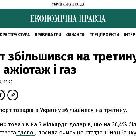
ФРАСТРУКТУРА
ПРАВИЛА ГРИ
ФІНАНСИ
СПЕЦПРОЄКТИ
ІНТЕР
т збільшився на третин
 ажіотаж і газ
, 13:27
порт товарів в Україну збільшився на третину.
но товарів на 3 мільярди доларів, що на 36,4% біл
газета
"Дело"
, посилаючись на статдані Нацбанку