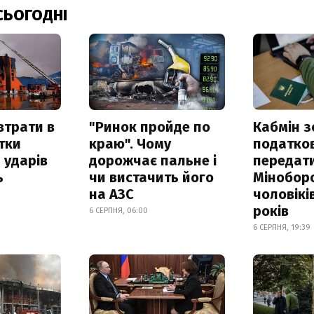
СЬОГОДНІ
втрати в
"Ринок пройде по
Кабмін з
итки
краю". Чому
податко
 ударів
дорожчає пальне і
передат
ь
чи вистачить його
Мінобор
на АЗС
чоловікі
років
6 СЕРПНЯ, 06:00
6 СЕРПНЯ, 19:39