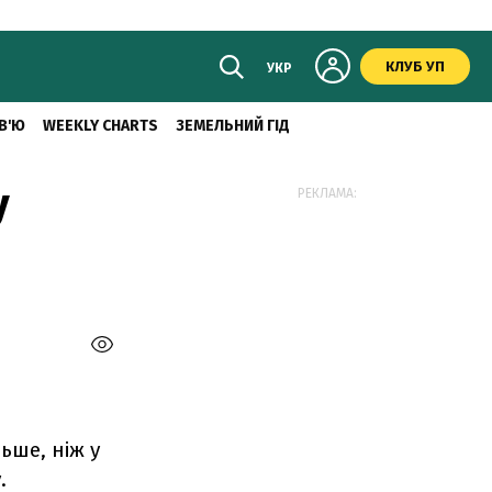
КЛУБ УП
УКР
В'Ю
WEEKLY CHARTS
ЗЕМЕЛЬНИЙ ГІД
у
РЕКЛАМА:
ьше, ніж у
.