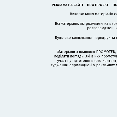
РЕКЛАМА НА САЙТІ
ПРО ПРОЄКТ
ПО
Використання матеріалів с
Всі матеріали, які розміщені на цьо
розповсюдженню в
Будь-яке копіювання, передрук та 
Матеріали з плашкою PROMOTED, 
поділяти погляди, які в них промо
участь у підготовці цього контенту
судження, оприлюднені у рекламних м