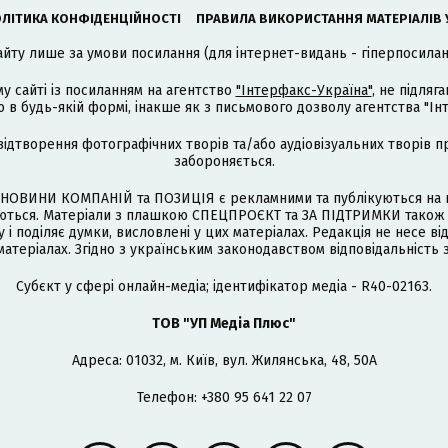
ЛІТИКА КОНФІДЕНЦІЙНОСТІ
ПРАВИЛА ВИКОРИСТАННЯ МАТЕРІАЛІВ 
айту лише за умови посилання (для інтернет-видань - гіперпосиланн
му сайті із посиланням на агентство
"Інтерфакс-Україна"
, не підля
 будь-якій формі, інакше як з письмового дозволу агентства "Ін
відтворення фотографічних творів та/або аудіовізуальних творів п
забороняється.
НОВИНИ КОМПАНІЙ та ПОЗИЦІЯ є рекламними та публікуються на п
туються. Матеріали з плашкою СПЕЦПРОЄКТ та ЗА ПІДТРИМКИ також
 і поділяє думки, висловлені у цих матеріалах. Редакція не несе ві
атеріалах. Згідно з українським законодавством відповідальність 
Cубєкт у сфері онлайн-медіа; ідентифікатор медіа - R40-02163.
ТОВ "УП Медіа Плюс"
Адреса: 01032, м. Київ, вул. Жилянська, 48, 50А
Телефон: +380 95 641 22 07