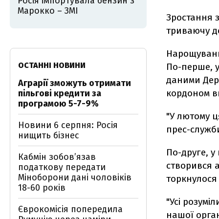
Росія імпортувала бензин з
Марокко – ЗМІ
Зростання з
триваючу де
Нарощування
ОСТАННІ НОВИНИ
По-перше, у
даними Держ
Аграрії зможуть отримати
кордоном ви
пільгові кредити за
програмою 5-7-9%
"У лютому ц
Новини 6 серпня: Росія
прес-служб
нищить бізнес
По-друге, у
Кабмін зобовʼязав
створився 
податкову передати
Міноборони дані чоловіків
торкнулося
18-60 років
"Усі розумі
Єврокомісія попередила
нашої орган