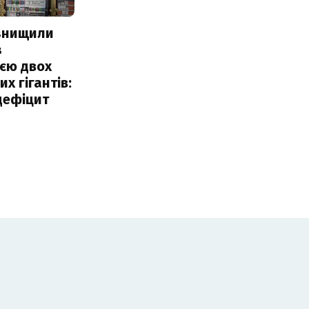
 знищили
з
єю двох
х гігантів:
дефіцит