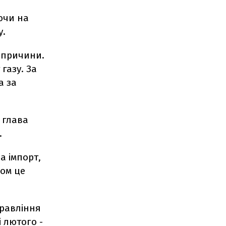
ючи на
у.
і причини.
газу. За
а за
в глава
.
а імпорт,
ном це
правління
 лютого -