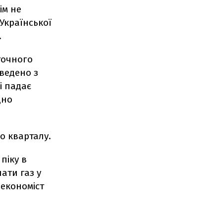
ім не
Української
.
точного
зведено з
і падає
дно
о кварталу.
піку в
ати газ у
економіст