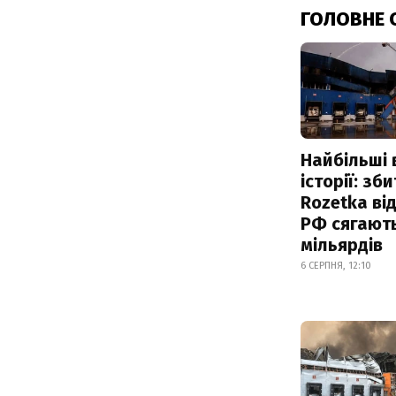
ГОЛОВНЕ 
Найбільші 
історії: зб
Rozetka від
РФ сягают
мільярдів
6 СЕРПНЯ, 12:10