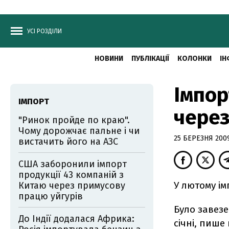
УСІ РОЗДІЛИ
НОВИНИ
ПУБЛІКАЦІЇ
КОЛОНКИ
ІН
Імпор
ІМПОРТ
через
"Ринок пройде по краю".
Чому дорожчає пальне і чи
25 БЕРЕЗНЯ 2009
вистачить його на АЗС
США заборонили імпорт
продукції 43 компаній з
У лютому ім
Китаю через примусову
працю уйгурів
Було завезе
До Індії додалася Африка:
січні, пише 