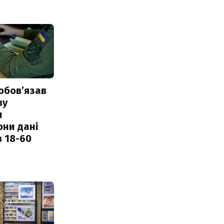
обовʼязав
ву
и
они дані
в 18-60