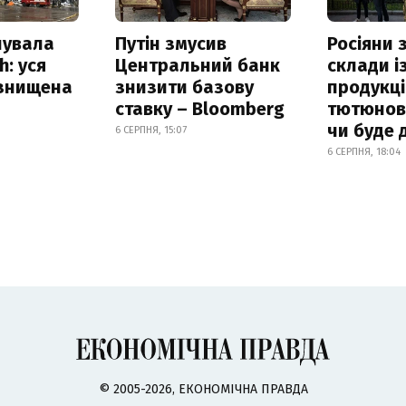
нувала
Путін змусив
Росіяни
h: уся
Центральний банк
склади і
 знищена
знизити базову
продукці
ставку – Bloomberg
тютюнови
чи буде 
6 СЕРПНЯ, 15:07
6 СЕРПНЯ, 18:04
© 2005-2026, ЕКОНОМІЧНА ПРАВДА