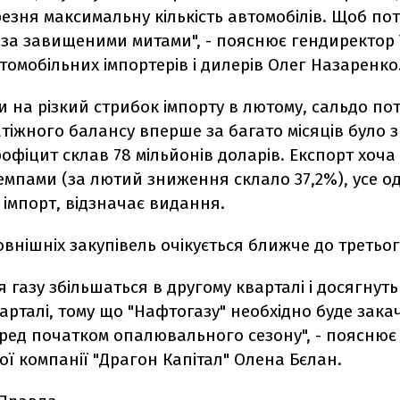
езня максимальну кількість автомобілів. Щоб пот
 за завищеними митами", - пояснює гендиректор 
втомобільних імпортерів і дилерів Олег Назаренко
 на різкий стрибок імпорту в лютому, сальдо по
тіжного балансу вперше за багато місяців було 
офіцит склав 78 мільйонів доларів. Експорт хоча 
емпами (за лютий зниження склало 37,2%), усе о
імпорт, відзначає видання.
овнішніх закупівель очікується ближче до третьог
 газу збільшаться в другому кварталі і досягнуть 
арталі, тому що "Нафтогазу" необхідно буде закач
ред початком опалювального сезону", - пояснює 
ої компанії "Драгон Капітал" Олена Бєлан.