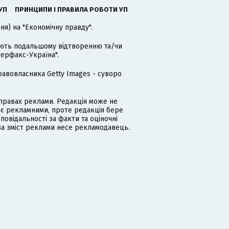
УП
ПРИНЦИПИ І ПРАВИЛА РОБОТИ УП
я) на "Економічну правду".
гають подальшому відтворенню та/чи
терфакс-Україна".
равовласника Getty Images - суворо
равах реклами. Редакція може не
 є рекламними, проте редакція бере
дповідальності за факти та оціночні
за зміст реклами несе рекламодавець.