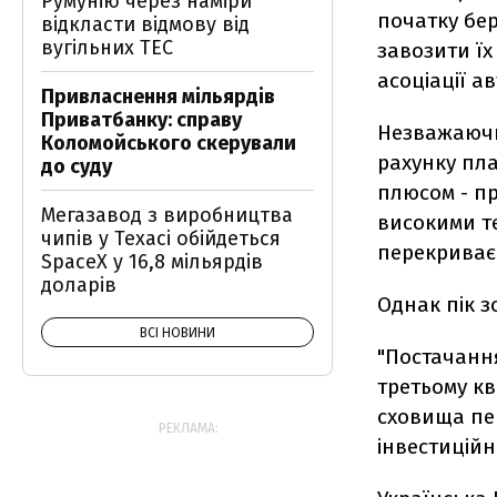
Румунію через наміри
початку бер
відкласти відмову від
вугільних ТЕС
завозити їх
асоціації а
Привласнення мільярдів
Приватбанку: справу
Незважаючи
Коломойського скерували
рахунку пла
до суду
плюсом - пр
Мегазавод з виробництва
високими т
чипів у Техасі обійдеться
перекриває 
SpaceX у 16,8 мільярдів
доларів
Однак пік з
ВСІ НОВИНИ
"Постачання
третьому кв
сховища пе
РЕКЛАМА:
інвестиційн