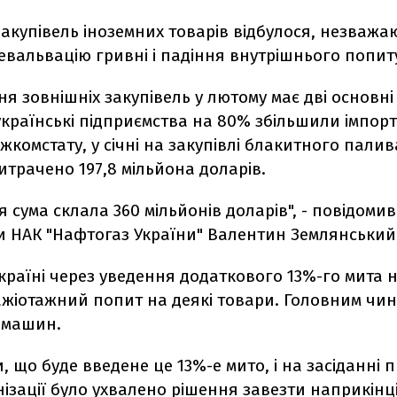
акупівель іноземних товарів відбулося, незважа
вальвацію гривні і падіння внутрішнього попит
 зовнішніх закупівель у лютому має дві основн
країнські підприємства на 80% збільшили імпорт 
комстату, у січні на закупівлі блакитного палив
трачено 197,8 мільйона доларів.
я сума склала 360 мільйонів доларів", - повідоми
и НАК "Нафтогаз України" Валентин Землянський
 країні через уведення додаткового 13%-го мита н
ажіотажний попит на деякі товари. Головним чи
 машин.
ли, що буде введене це 13%-е мито, і на засіданні 
ізації було ухвалено рішення завезти наприкінці