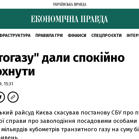
ФРАСТРУКТУРА
ПРАВИЛА ГРИ
ФІНАНСИ
СПЕЦПРОЄКТИ
ІНТЕР
огазу" дали спокійно
охнути
, 15:31
ький райсуд Києва скасував постанову СБУ про
ої справи про заволодіння посадовими особами
3 мільярдів кубометрів транзитного газу на суму б
ривень.