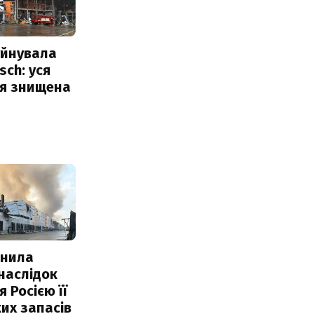
уйнувала
sch: уся
ія знищена
інила
наслідок
 Росією її
их запасів