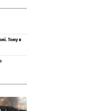
мі. Тому в
о