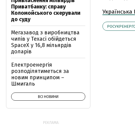
Привласнення мільярдів
Приватбанку: справу
Українська
Коломойського скерували
до суду
РОСУКРЕНЕРГ
Мегазавод з виробництва
чипів у Техасі обійдеться
SpaceX у 16,8 мільярдів
доларів
Електроенергія
розподілятиметься за
новим принципом –
Шмигаль
ВСІ НОВИНИ
РЕКЛАМА: