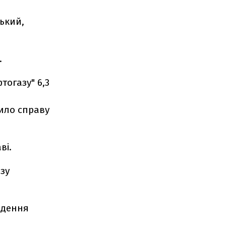
ький,
.
тогазу" 6,3
шило справу
ві.
зу
едення