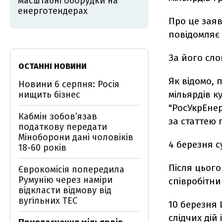
масштабні оборудки на
енерготендерах
Про це зая
повідомляє
За його сло
ОСТАННІ НОВИНИ
Як відомо, 
Новини 6 серпня: Росія
мільярдів к
нищить бізнес
"РосУкрЕнер
Кабмін зобовʼязав
за статтею 
податкову передати
Міноборони дані чоловіків
4 березня с
18-60 років
Після цьог
Єврокомісія попередила
Румунію через наміри
співробітни
відкласти відмову від
вугільних ТЕС
10 березня
слідчих дій 