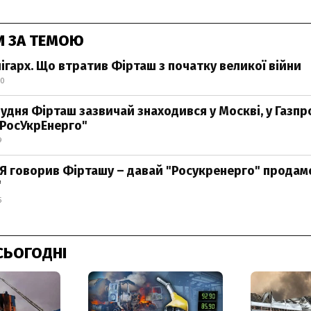
И ЗА ТЕМОЮ
ігарх. Що втратив Фірташ з початку великої війни
30
рудня Фірташ зазвичай знаходився у Москві, у Газпро
"РосУкрЕнерго"
9
: Я говорив Фірташу – давай "Росукренерго" продам
"
5
СЬОГОДНІ