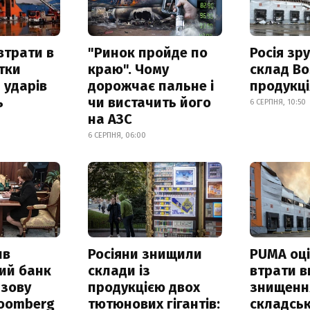
втрати в
"Ринок пройде по
Росія зр
итки
краю". Чому
склад Bo
 ударів
дорожчає пальне і
продукц
ь
чи вистачить його
6 СЕРПНЯ, 10:50
на АЗС
6 СЕРПНЯ, 06:00
ив
Росіяни знищили
PUMA оц
ий банк
склади із
втрати в
азову
продукцією двох
знищення
loomberg
тютюнових гігантів:
складськ