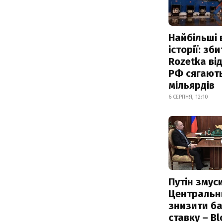
Найбільші 
історії: зб
Rozetka від
РФ сягают
мільярдів
6 СЕРПНЯ, 12:10
Путін змус
Центральн
знизити б
ставку – B