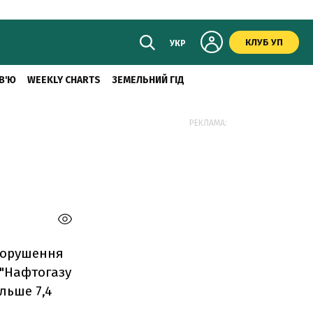
КЛУБ УП
УКР
В'Ю
WEEKLY CHARTS
ЗЕМЕЛЬНИЙ ГІД
РЕКЛАМА:
 порушення
 "Нафтогазу
ільше 7,4