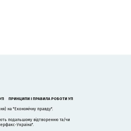
УП
ПРИНЦИПИ І ПРАВИЛА РОБОТИ УП
я) на "Економічну правду".
гають подальшому відтворенню та/чи
терфакс-Україна".