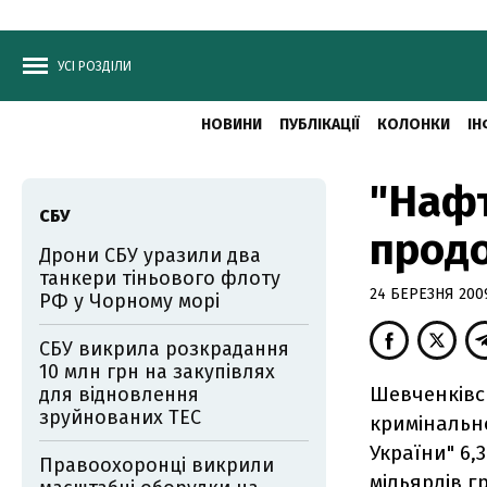
УСІ РОЗДІЛИ
НОВИНИ
ПУБЛІКАЦІЇ
КОЛОНКИ
ІН
"Нафт
СБУ
прод
Дрони СБУ уразили два
танкери тіньового флоту
24 БЕРЕЗНЯ 2009
РФ у Чорному морі
СБУ викрила розкрадання
10 млн грн на закупівлях
Шевченківс
для відновлення
зруйнованих ТЕС
кримінальн
України" 6,
Правоохоронці викрили
мільярдів г