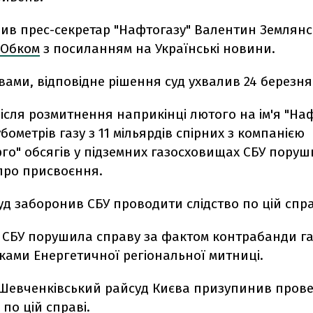
вив прес-секретар "Нафтогазу" Валентин Землянс
Обком
з посиланням на Українські новини.
вами, відповідне рішення суд ухвалив 24 березня
після розмитнення наприкінці лютого на ім'я "Наф
убометрів газу з 11 мільярдів спірних з компанією
го" обсягів у підземних газосховищах СБУ пору
про присвоєння.
уд заборонив СБУ проводити слідство по цій спра
о СБУ порушила справу за фактом контрабанди га
ками Енергетичної регіональної митниці.
 Шевченківський райсуд Києва призупинив пров
і по цій справі.