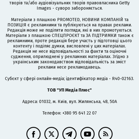
творів та/або аудіовізуальних творів правовласника Getty
Images - суворо забороняється.
Матеріали з плашкою PROMOTED, НОВИНИ КОМПАНІЙ та
ПОЗИЦІЯ є рекламними та публікуються на правах реклами.
Редакція може не поділяти погляди, які в них промотуються.
Матеріали з плашкою СПЕЦПРОЄКТ та ЗА ПІДТРИМКИ також є
рекламними, проте редакція бере участь у підготовці цього
контенту і поділяє думки, висловлені у цих матеріалах.
Редакція не несе відповідальності за факти та оціночні
судження, оприлюднені у рекламних матеріалах. Згідно з
українським законодавством відповідальність за зміст
реклами несе рекламодавець.
Cубєкт у сфері онлайн-медіа; ідентифікатор медіа - R40-02163.
ТОВ "УП Медіа Плюс"
Адреса: 01032, м. Київ, вул. Жилянська, 48, 50А
Телефон: +380 95 641 22 07