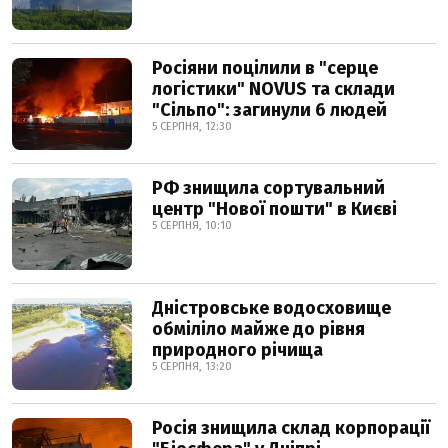
Росіяни поцілили в "серце
логістики" NOVUS та склади
"Сільпо": загинули 6 людей
5 СЕРПНЯ, 12:30
РФ знищила сортувальний
центр "Нової пошти" в Києві
5 СЕРПНЯ, 10:10
Дністровське водосховище
обміліло майже до рівня
природного річища
5 СЕРПНЯ, 13:20
Росія знищила склад корпорації