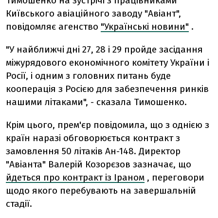
Тимошенко на зустрічі з працівниками
Київського авіаційного заводу "Авіант",
повідомляє агенство
"Українські новини"
.
"У найближчі дні 27, 28 і 29 пройде засідання
міжурядового економічного комітету України і
Росії, і одним з головних питань буде
кооперація з Росією для забезпечення ринків
нашими літаками", - сказала Тимошенко.
Крім цього, прем'єр повідомила, що з однією з
країн наразі обговорюється контракт з
замовлення 50 літаків Ан-148. Директор
"Авіанта" Валерій Козорєзов зазначає, що
йдеться про контракт із Іраном
, переговори
щодо якого перебувають на завершальній
стадії.