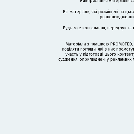
Використання матеріалів с
Всі матеріали, які розміщені на цьо
розповсюдженню в
Будь-яке копіювання, передрук та 
Матеріали з плашкою PROMOTED, 
поділяти погляди, які в них промо
участь у підготовці цього контенту
судження, оприлюднені у рекламних м