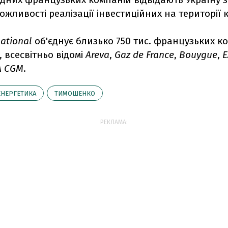
жливості реалізації інвестиційних на території 
ational
об'єднує близько 750 тис. французьких к
 всесвітньо відомі
Areva
,
Gaz de France
,
Bouygue
,
E
A CGM
.
ЕНЕРГЕТИКА
ТИМОШЕНКО
РЕКЛАМА: