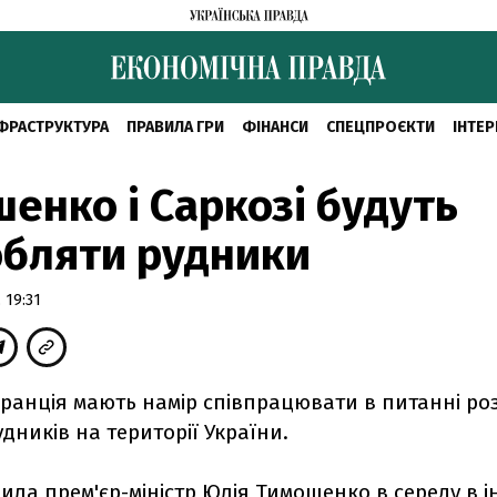
ФРАСТРУКТУРА
ПРАВИЛА ГРИ
ФІНАНСИ
СПЕЦПРОЄКТИ
ІНТЕР
енко і Саркозі будуть
бляти рудники
 19:31
Франція мають намір співпрацювати в питанні ро
дників на території України.
ила прем'єр-міністр Юлія Тимошенко в середу в і