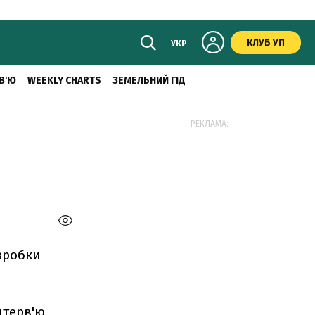
КЛУБ УП
УКР
В'Ю
WEEKLY CHARTS
ЗЕМЕЛЬНИЙ ГІД
РЕКЛАМА:
зробки
нтерв'ю