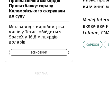
Привласнення мільярдів
Приватбанку: справу
вивчення мо
Коломойського скерували
до суду
Medef Intern
включаючи,
Мегазавод з виробництва
чипів у Техасі обійдеться
Lafarge
,
CM
SpaceX у 16,8 мільярдів
доларів
САРКОЗІ
ВСІ НОВИНИ
РЕКЛАМА: