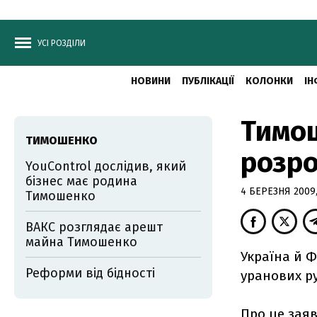
УСІ РОЗДІЛИ
НОВИНИ
ПУБЛІКАЦІЇ
КОЛОНКИ
ІН
Тимош
ТИМОШЕНКО
розро
YouControl дослідив, який
бізнес має родина
4 БЕРЕЗНЯ 2009,
Тимошенко
ВАКС розглядає арешт
майна Тимошенко
Україна й 
Реформи від бідності
уранових ру
Про це заяв