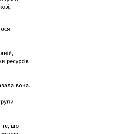
озі,
лося
аній,
и ресурсів
азала вона.
групи
 те, що
з метою