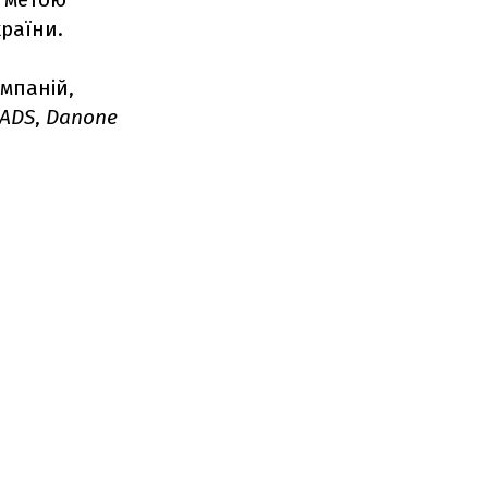
країни.
омпаній,
ADS
,
Danone