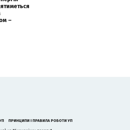
лятиметься
м
ом –
ь
УП
ПРИНЦИПИ І ПРАВИЛА РОБОТИ УП