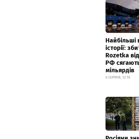
Найбільші 
історії: зб
Rozetka від
РФ сягают
мільярдів
6 СЕРПНЯ, 12:10
Росіяни з