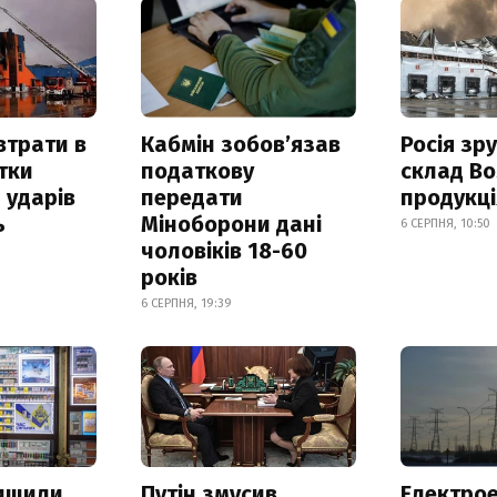
втрати в
Кабмін зобовʼязав
Росія зр
итки
податкову
склад Bo
 ударів
передати
продукц
ь
Міноборони дані
6 СЕРПНЯ, 10:50
чоловіків 18-60
років
6 СЕРПНЯ, 19:39
нищили
Путін змусив
Електрое