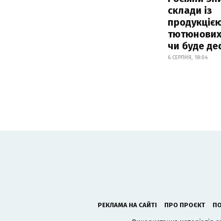
склади із
продукцією
тютюнових 
чи буде де
6 СЕРПНЯ, 18:04
РЕКЛАМА НА САЙТІ
ПРО ПРОЄКТ
ПО