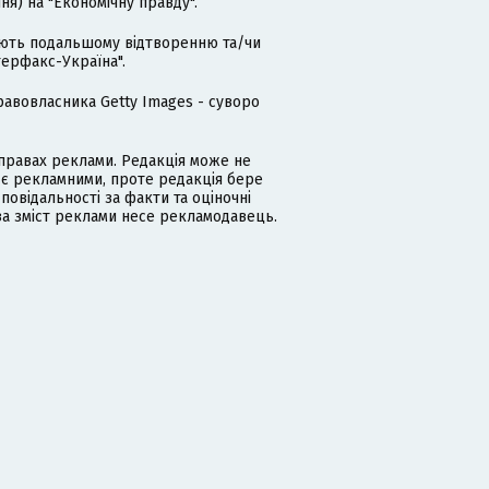
я) на "Економічну правду".
гають подальшому відтворенню та/чи
терфакс-Україна".
равовласника Getty Images - суворо
равах реклами. Редакція може не
 є рекламними, проте редакція бере
дповідальності за факти та оціночні
за зміст реклами несе рекламодавець.