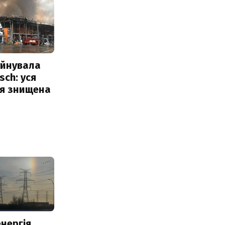
уйнувала
sch: уся
ія знищена
нергія