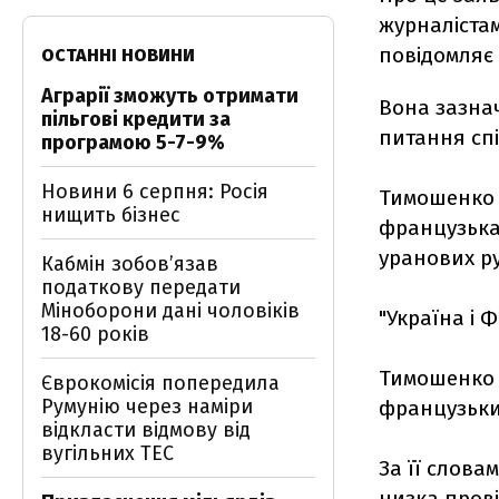
журналістам
повідомляє
ОСТАННІ НОВИНИ
Аграрії зможуть отримати
Вона зазнач
пільгові кредити за
питання спі
програмою 5-7-9%
Новини 6 серпня: Росія
Тимошенко з
нищить бізнес
французька 
уранових ру
Кабмін зобовʼязав
податкову передати
Міноборони дані чоловіків
"Україна і 
18-60 років
Тимошенко 
Єврокомісія попередила
Румунію через наміри
французьки
відкласти відмову від
вугільних ТЕС
За її слова
низка прові