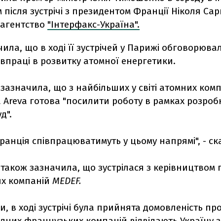
 після зустрічі з президентом Франції Ніколя Сарк
 агентство
"Інтерфакс-Україна".
ила, що в ході її зустрічей у Парижі обговорюва
впраці в розвитку атомної енергетики.
азначила, що з найбільших у світі атомних комп
Areva готова "посилити роботу в рамках розробк
д".
Франція співпрацюватимуть у цьому напрямі", - ск
також зазначила, що зустрілася з керівництвом 
х компаній
MEDEF.
ми, в ході зустрічі була прийнята домовленість про
дних французьких компаній відвідають Україну 