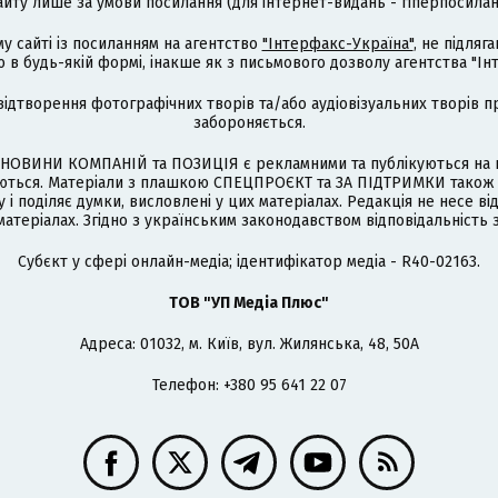
айту лише за умови посилання (для інтернет-видань - гіперпосиланн
му сайті із посиланням на агентство
"Інтерфакс-Україна"
, не підля
 будь-якій формі, інакше як з письмового дозволу агентства "Ін
відтворення фотографічних творів та/або аудіовізуальних творів п
забороняється.
НОВИНИ КОМПАНІЙ та ПОЗИЦІЯ є рекламними та публікуються на п
туються. Матеріали з плашкою СПЕЦПРОЄКТ та ЗА ПІДТРИМКИ також
 і поділяє думки, висловлені у цих матеріалах. Редакція не несе ві
атеріалах. Згідно з українським законодавством відповідальність 
Cубєкт у сфері онлайн-медіа; ідентифікатор медіа - R40-02163.
ТОВ "УП Медіа Плюс"
Адреса: 01032, м. Київ, вул. Жилянська, 48, 50А
Телефон: +380 95 641 22 07