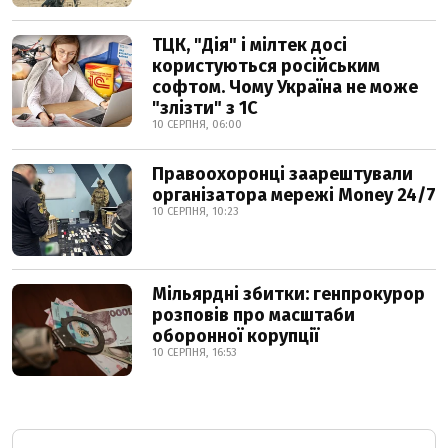
ТЦК, "Дія" і мілтек досі
користуються російським
софтом. Чому Україна не може
"злізти" з 1С
10 СЕРПНЯ, 06:00
Правоохоронці заарештували
організатора мережі Money 24/7
10 СЕРПНЯ, 10:23
Мільярдні збитки: генпрокурор
розповів про масштаби
оборонної корупції
10 СЕРПНЯ, 16:53