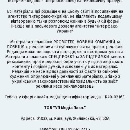
інтернет-видань - гіперпосилання) на "Економічну правду".
Всі матеріали, які розміщені на цьому сайті із посиланням на
агентство
"Інтерфакс-Україна"
, не підлягають подальшому
відтворенню та/чи розповсюдженню в будь-якій формі,
інакше як з письмового дозволу агентства "Інтерфакс-
Україна".
Матеріали з плашкою PROMOTED, НОВИНИ КОМПАНІЙ та
ПОЗИЦІЯ є рекламними та публікуються на правах реклами.
Редакція може не поділяти погляди, які в них промотуються.
Матеріали з плашкою СПЕЦПРОЄКТ та ЗА ПІДТРИМКИ також є
рекламними, проте редакція бере участь у підготовці цього
контенту і поділяє думки, висловлені у цих матеріалах.
Редакція не несе відповідальності за факти та оціночні
судження, оприлюднені у рекламних матеріалах. Згідно з
українським законодавством відповідальність за зміст
реклами несе рекламодавець.
Cубєкт у сфері онлайн-медіа; ідентифікатор медіа - R40-02163.
ТОВ "УП Медіа Плюс"
Адреса: 01032, м. Київ, вул. Жилянська, 48, 50А
Телефон: +380 95 641 22 07