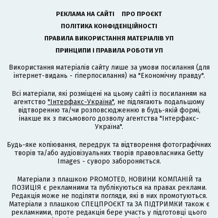
РЕКЛАМА НА САЙТІ
ПРО ПРОЄКТ
ПОЛІТИКА КОНФІДЕНЦІЙНОСТІ
ПРАВИЛА ВИКОРИСТАННЯ МАТЕРІАЛІВ УП
ПРИНЦИПИ І ПРАВИЛА РОБОТИ УП
Використання матеріалів сайту лише за умови посилання (для
інтернет-видань - гіперпосилання) на "Економічну правду".
Всі матеріали, які розміщені на цьому сайті із посиланням на
агентство
"Інтерфакс-Україна"
, не підлягають подальшому
відтворенню та/чи розповсюдженню в будь-якій формі,
інакше як з письмового дозволу агентства "Інтерфакс-
Україна".
Будь-яке копіювання, передрук та відтворення фотографічних
творів та/або аудіовізуальних творів правовласника Getty
Images - суворо забороняється.
Матеріали з плашкою PROMOTED, НОВИНИ КОМПАНІЙ та
ПОЗИЦІЯ є рекламними та публікуються на правах реклами.
Редакція може не поділяти погляди, які в них промотуються.
Матеріали з плашкою СПЕЦПРОЄКТ та ЗА ПІДТРИМКИ також є
рекламними, проте редакція бере участь у підготовці цього