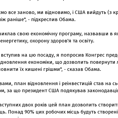
мо все заново, ми відновимо, і США вийдуть (з к
іж раніше", - підкреслив Обама.
виклав свою економічну програму, назвавши в як
 енергетику, охорону здоров'я та освіту.
я вступив на цю посаду, я попросив Конгрес пре
відновлення економіки, що дозволить повернути
повнити їх кишені грішми", - сказав Обама.
вами, план відновлення і реінвестицій став на с
ом, за що президент США подякував законодавці
ступних двох років цей план дозволить створити
ць. Понад 90% цих робочих місць будуть створені