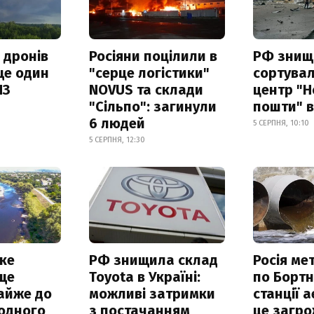
 дронів
Росіяни поцілили в
РФ знищ
ще один
"серце логістики"
сортува
ПЗ
NOVUS та склади
центр "Н
"Сільпо": загинули
пошти" в
6 людей
5 СЕРПНЯ, 10:10
5 СЕРПНЯ, 12:30
ке
РФ знищила склад
Росія ме
ще
Toyota в Україні:
по Бортн
айже до
можливі затримки
станції а
родного
з постачанням
це загро