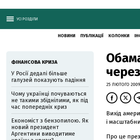
УСІ РОЗДІЛИ
НОВИНИ
ПУБЛІКАЦІЇ
КОЛОНКИ
ІН
Обама
ФІНАНСОВА КРИЗА
через
У Росії дедалі більше
галузей показують падіння
25 ЛЮТОГО 2009,
Чому українці почуваються
не такими збіднілими, як під
час попередніх криз
Вихід амери
Економіст з бензопилою. Як
і масштабни
новий президент
Аргентини виводитиме
Про це пре