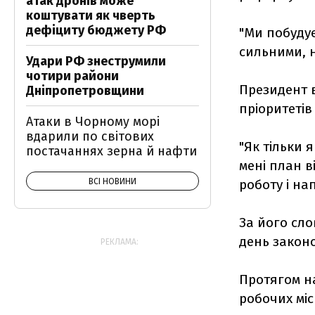
атак дронів може
коштувати як чверть
дефіциту бюджету РФ
"Ми побудує
сильними, н
Удари РФ знеструмили
чотири райони
Президент 
Дніпропетровщини
пріоритетів
Атаки в Чорному морі
вдарили по світових
"Як тільки 
постачаннях зерна й нафти
мені план 
ВСІ НОВИНИ
роботу і на
За його сло
день закон
РЕКЛАМА:
Протягом на
робочих міс