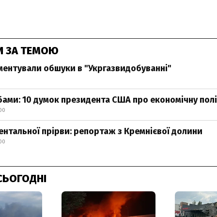
И ЗА ТЕМОЮ
ментували обшуки в "Укргазвидобуванні"
ами: 10 думок президента США про економічну пол
00
ментальної прірви: репортаж з Кремнієвої долини
00
СЬОГОДНІ