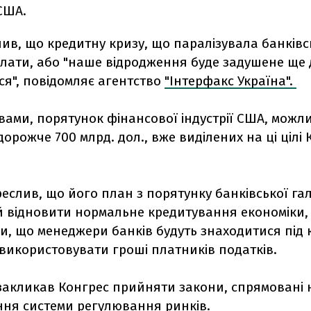
США.
лив, що кредитну кризу, що паралізувала банківс
лати, або "наше відродження буде задушене ще д
ся", повідомляє агентство
"Інтерфакс Україна".
вами, порятунок фінансової індустрії США, можл
дорожче 700 млрд. дол., вже виділених на ці цілі
еслив, що його план з порятунку банківської гал
 відновити нормальне кредитування економіки,
, що менеджери банків будуть знаходитися під 
використовувати гроші платників податків.
закликав Конгрес прийняти закони, спрямовані 
ня системи регулювання ринків.