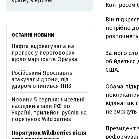
країну з кризи?
Конгресом 
Він підкрес
потрібно до
ОСТАННІ НОВИНИ
розпочнеть
Нафта відреагувала на
прогрес у переговорах
За його сло
щодо маршрутів Ормуза
обійдеться 
США.
Російський Ярославль
атакували дрони, під
ударом опинився НПЗ
Обама підкр
покликаний
Новини 5 серпня: чисельні
відзначивши
наслідки атаки РФ по
не зможуть 
Україні, трильйон рублів на
порятунок Wildberries
Президент 
Порятунок Wildberries після
реформуван