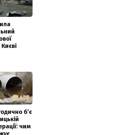
ила
льний
ової
 Києві
тодично б’є
ицькій
ерації: чим
жує