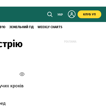
КЛУБ УП
УКР
В'Ю
ЗЕМЕЛЬНИЙ ГІД
WEEKLY CHARTS
стрію
РЕКЛАМА:
учих кроків
ред