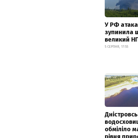
У РФ атака
зупинила 
великий Н
5 СЕРПНЯ, 17:55
Дністровсь
водосхови
обміліло м
рівня при