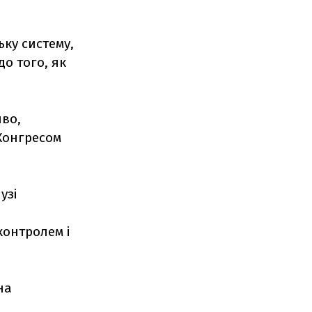
ьку систему,
о того, як
иво,
 Конгресом
узі
контролем і
на