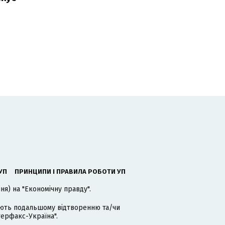
УП
ПРИНЦИПИ І ПРАВИЛА РОБОТИ УП
я) на "Економічну правду".
гають подальшому відтворенню та/чи
терфакс-Україна".