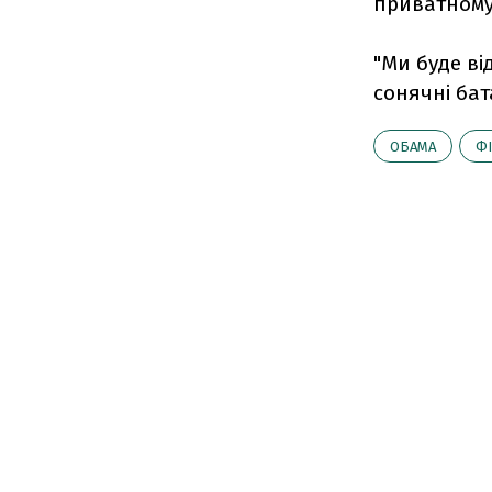
приватному 
"Ми буде ві
сонячні бат
ОБАМА
Ф