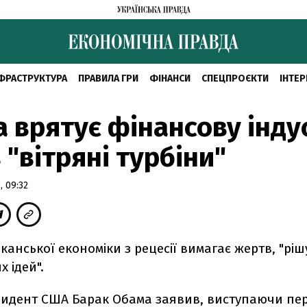
ФРАСТРУКТУРА
ПРАВИЛА ГРИ
ФІНАНСИ
СПЕЦПРОЄКТИ
ІНТЕР
 врятує фінансову інду
 "вітряні турбіни"
 09:32
канської економіки з рецесії вимагає жертв, "ріш
х ідей".
зидент США Барак Обама заявив, виступаючи пе