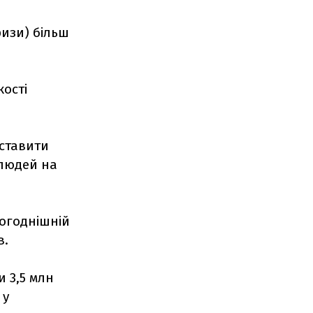
ризи) більш
ості
дставити
 людей на
ьогоднішній
в.
 3,5 млн
 у