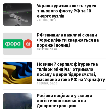
Україна уразила шість суден
тіньового флоту РФ та 10
енерговузлів
7 СЕРПНЯ, 18:10
РФ знищила важливі склади
Фори: клієнти скаржаться на
порожні полиці
8 СЕРПНЯ, 10:40
Новини 7 серпня: фігурантка
"плівок Міндіча" отримала
посаду в держпідприємстві,
масована атака РФ на Укрнафту
7 СЕРПНЯ, 20:00
Росіяни поцілили у склади
логістичної компанії на
Дніпропетровщині