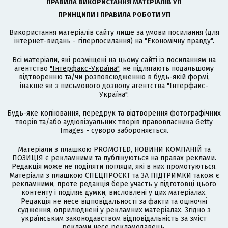
ПРАВИЛА ВИКОРИСТАННЯ МАТЕРІАЛІВ УП
ПРИНЦИПИ І ПРАВИЛА РОБОТИ УП
Використання матеріалів сайту лише за умови посилання (для
інтернет-видань - гіперпосилання) на "Економічну правду".
Всі матеріали, які розміщені на цьому сайті із посиланням на
агентство
"Інтерфакс-Україна"
, не підлягають подальшому
відтворенню та/чи розповсюдженню в будь-якій формі,
інакше як з письмового дозволу агентства "Інтерфакс-
Україна".
Будь-яке копіювання, передрук та відтворення фотографічних
творів та/або аудіовізуальних творів правовласника Getty
Images - суворо забороняється.
Матеріали з плашкою PROMOTED, НОВИНИ КОМПАНІЙ та
ПОЗИЦІЯ є рекламними та публікуються на правах реклами.
Редакція може не поділяти погляди, які в них промотуються.
Матеріали з плашкою СПЕЦПРОЄКТ та ЗА ПІДТРИМКИ також є
рекламними, проте редакція бере участь у підготовці цього
контенту і поділяє думки, висловлені у цих матеріалах.
Редакція не несе відповідальності за факти та оціночні
судження, оприлюднені у рекламних матеріалах. Згідно з
українським законодавством відповідальність за зміст
реклами несе рекламодавець.