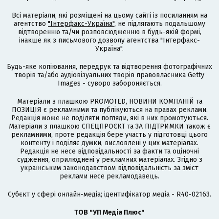
Всі матеріали, які розміщені на цьому сайті із посиланням на
агентство
"Інтерфакс-Україна"
, не підлягають подальшому
відтворенню та/чи розповсюдженню в будь-якій формі,
інакше як з письмового дозволу агентства "Інтерфакс-
Україна".
Будь-яке копіювання, передрук та відтворення фотографічних
творів та/або аудіовізуальних творів правовласника Getty
Images - суворо забороняється.
Матеріали з плашкою PROMOTED, НОВИНИ КОМПАНІЙ та
ПОЗИЦІЯ є рекламними та публікуються на правах реклами.
Редакція може не поділяти погляди, які в них промотуються.
Матеріали з плашкою СПЕЦПРОЄКТ та ЗА ПІДТРИМКИ також є
рекламними, проте редакція бере участь у підготовці цього
контенту і поділяє думки, висловлені у цих матеріалах.
Редакція не несе відповідальності за факти та оціночні
судження, оприлюднені у рекламних матеріалах. Згідно з
українським законодавством відповідальність за зміст
реклами несе рекламодавець.
Cубєкт у сфері онлайн-медіа; ідентифікатор медіа - R40-02163.
ТОВ "УП Медіа Плюс"