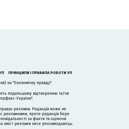
УП
ПРИНЦИПИ І ПРАВИЛА РОБОТИ УП
я) на "Економічну правду".
гають подальшому відтворенню та/чи
терфакс-Україна".
равах реклами. Редакція може не
 є рекламними, проте редакція бере
дповідальності за факти та оціночні
за зміст реклами несе рекламодавець.