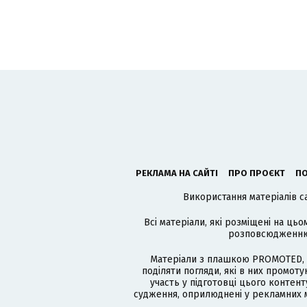
РЕКЛАМА НА САЙТІ
ПРО ПРОЄКТ
ПО
Використання матеріалів с
Всі матеріали, які розміщені на цьо
розповсюдженню в
Матеріали з плашкою PROMOTED, 
поділяти погляди, які в них промо
участь у підготовці цього контенту
судження, оприлюднені у рекламних м