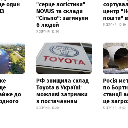
ще один
"серце логістики"
сортува
ПЗ
NOVUS та склади
центр "Н
"Сільпо": загинули
пошти" в
6 людей
5 СЕРПНЯ, 10:10
5 СЕРПНЯ, 12:30
ке
РФ знищила склад
Росія ме
ще
Toyota в Україні:
по Бортн
айже до
можливі затримки
станції а
родного
з постачанням
це загро
5 СЕРПНЯ, 17:20
5 СЕРПНЯ, 13:50