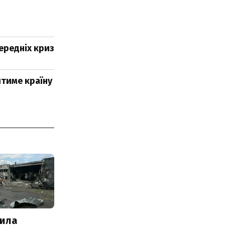
передніх криз
итиме країну
ила