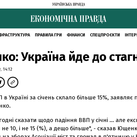
ФРАСТРУКТУРА
ПРАВИЛА ГРИ
ФІНАНСИ
СПЕЦПРОЄКТИ
ІНТЕР
о: Україна йде до стагн
 14:12
 в Україні за січень склало більше 15%, заявляє
нко.
одні сказати щодо падіння ВВП у січні ... але ек
не 10, і не 15 (%), а дещо більше", - сказав Ющенк
на зборах Асоціації міст та громад в п'ятницю у 