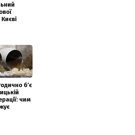
льний
ової
 Києві
тодично б’є
ицькій
ерації: чим
жує