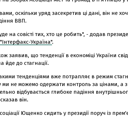
вами, оскільки уряд засекретив ці дані, він не х
діння ВВП.
де на совісті тих, хто це робить", - додав презид
"Інтерфакс-Україна"
.
ж заявив, що тенденції в економіці України сві
а йде до стагнації.
такими тенденціями вже потрапляє в режим стагна
 ми не можемо одержати контроль за цінами, а з
лельно відбувається глибоке падіння внутрішньо
 сказав він.
соціації Ющенко сидить у президії поруч із прем
.