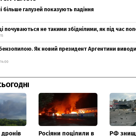
лі більше галузей показують падіння
і почуваються не такими збіднілими, як під час по
15
 бензопилою. Як новий президент Аргентини вивод
14:00
СЬОГОДНІ
 дронів
Росіяни поцілили в
РФ знищ