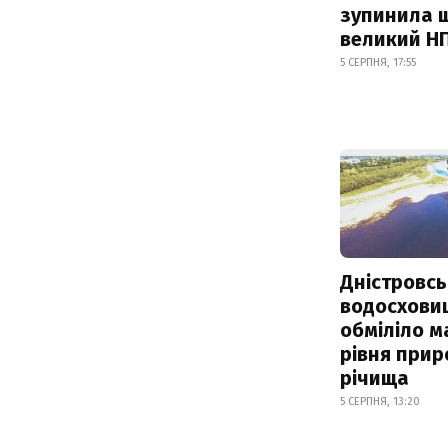
зупинила 
великий Н
5 СЕРПНЯ, 17:55
Дністровсь
водосхови
обміліло м
рівня при
річища
5 СЕРПНЯ, 13:20