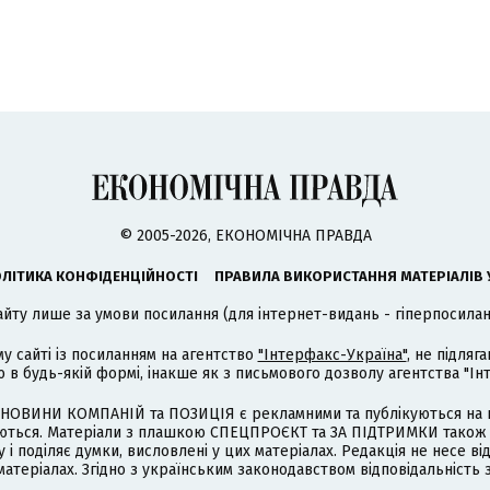
© 2005-2026, ЕКОНОМІЧНА ПРАВДА
ЛІТИКА КОНФІДЕНЦІЙНОСТІ
ПРАВИЛА ВИКОРИСТАННЯ МАТЕРІАЛІВ 
айту лише за умови посилання (для інтернет-видань - гіперпосиланн
му сайті із посиланням на агентство
"Інтерфакс-Україна"
, не підля
 будь-якій формі, інакше як з письмового дозволу агентства "Ін
НОВИНИ КОМПАНІЙ та ПОЗИЦІЯ є рекламними та публікуються на п
туються. Матеріали з плашкою СПЕЦПРОЄКТ та ЗА ПІДТРИМКИ також
 і поділяє думки, висловлені у цих матеріалах. Редакція не несе ві
атеріалах. Згідно з українським законодавством відповідальність 