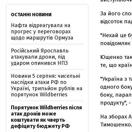
За його сло
ОСТАННІ НОВИНИ
відсоток па
Нафта відреагувала на
прогрес у переговорах
"Нехай це бу
щодо маршрутів Ормуза
повідомляє
Російський Ярославль
атакували дрони, під
Ющенко тако
ударом опинився НПЗ
те, що країн
Новини 5 серпня: чисельні
"Україна з 
наслідки атаки РФ по
одного боку
Україні, трильйон рублів на
порятунок Wildberries
боку, пара
продукту", -
Порятунок Wildberries після
атак дронів може
На зборах А
коштувати як чверть
Тимошенко
дефіциту бюджету РФ