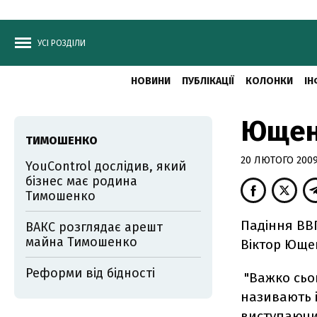
УСІ РОЗДІЛИ
НОВИНИ
ПУБЛІКАЦІЇ
КОЛОНКИ
ІН
Ющенк
ТИМОШЕНКО
20 ЛЮТОГО 2009,
YouControl дослідив, який
бізнес має родина
Тимошенко
Падіння ВВП
ВАКС розглядає арешт
майна Тимошенко
Віктор Юще
Реформи від бідності
"Важко сьог
називають і 
виступаючи 