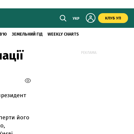
КЛУБ УП
УКР
В'Ю
ЗЕМЕЛЬНИЙ ГІД
WEEKLY CHARTS
ації
РЕКЛАМА:
 президент
сперти його
о,
Києві.