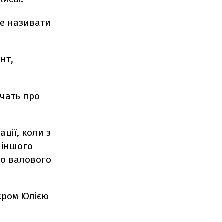
оче називати
ент,
дчать про
ції, коли з
 іншого
го валового
'єром Юлією