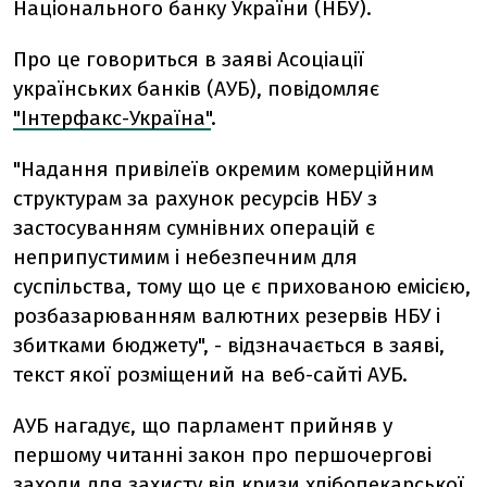
Національного банку України (НБУ).
Про це говориться в заяві Асоціації
українських банків (АУБ), повідомляє
"Інтерфакс-Україна"
.
"Надання привілеїв окремим комерційним
структурам за рахунок ресурсів НБУ з
застосуванням сумнівних операцій є
неприпустимим і небезпечним для
суспільства, тому що це є прихованою емісією,
розбазарюванням валютних резервів НБУ і
збитками бюджету", - відзначається в заяві,
текст якої розміщений на веб-сайті АУБ.
АУБ нагадує, що парламент прийняв у
першому читанні закон про першочергові
заходи для захисту від кризи хлібопекарської