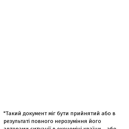
"Такий документ міг бути прийнятий або в
результаті повного нерозуміння його
авторами ситуації в економіці країни... або