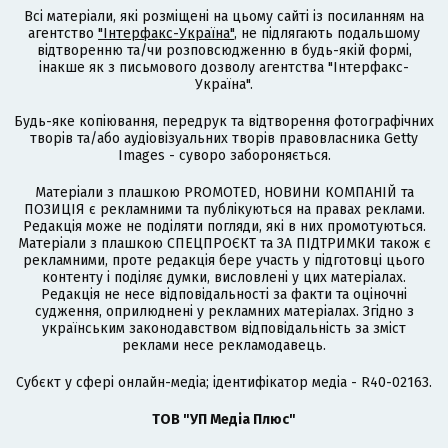
Всі матеріали, які розміщені на цьому сайті із посиланням на
агентство
"Інтерфакс-Україна"
, не підлягають подальшому
відтворенню та/чи розповсюдженню в будь-якій формі,
інакше як з письмового дозволу агентства "Інтерфакс-
Україна".
Будь-яке копіювання, передрук та відтворення фотографічних
творів та/або аудіовізуальних творів правовласника Getty
Images - суворо забороняється.
Матеріали з плашкою PROMOTED, НОВИНИ КОМПАНІЙ та
ПОЗИЦІЯ є рекламними та публікуються на правах реклами.
Редакція може не поділяти погляди, які в них промотуються.
Матеріали з плашкою СПЕЦПРОЄКТ та ЗА ПІДТРИМКИ також є
рекламними, проте редакція бере участь у підготовці цього
контенту і поділяє думки, висловлені у цих матеріалах.
Редакція не несе відповідальності за факти та оціночні
судження, оприлюднені у рекламних матеріалах. Згідно з
українським законодавством відповідальність за зміст
реклами несе рекламодавець.
Cубєкт у сфері онлайн-медіа; ідентифікатор медіа - R40-02163.
ТОВ "УП Медіа Плюс"