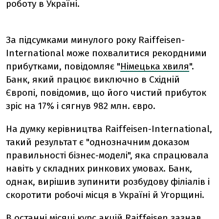
роботу в Україні.
За підсумками минулого року Raiffeisen-
International може похвалитися рекордними
прибутками, повідомляє "
Німецька хвиля
".
Банк, який працює виключно в Східній
Європі, повідомив, що його чистий прибуток
зріс на 17% і сягнув 982 млн. євро.
На думку керівництва Raiffeisen-International,
такий результат є "однозначним доказом
правильності бізнес-моделі", яка спрацювала
навіть у складних ринкових умовах. Банк,
однак, вирішив зупинити розбудову філіалів і
скоротити робочі місця в Україні й Угорщині.
В останні місяці курс акцій Raiffeisen зазнав