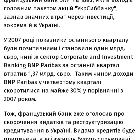
головним пакетом акцій "УкрСиббанку",
зазнав значних втрат через інвестиції,
зокрема й в Україні.
У 2007 році показники останнього кварталу
були позитивними і становили один млрд.
євро, нині ж сектор Corporate and Investment
Banking BNP Paribas за останній квартал
втратив 1,37 млрд. євро. Таким чином доходи
BNP Paribas у четвертому кварталі
скоротилися на майже 30% у порівнянні з
2007 роком.
Тож, французький банк вже оголосив про
скорочення видатків та реструктуризацію
кредитування в Україні. Видача кредитів буде
припинена, а всі зусилля будуть спрямовані