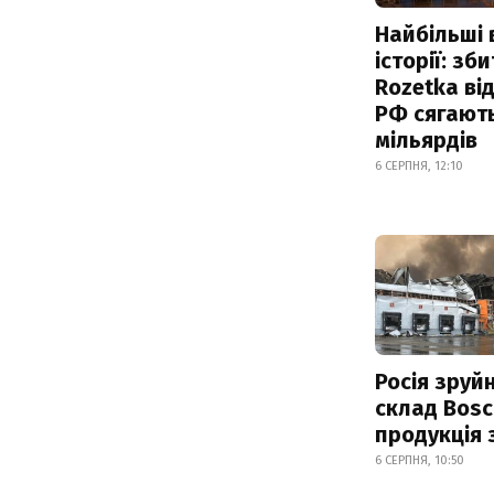
Найбільші 
історії: зб
Rozetka від
РФ сягают
мільярдів
6 СЕРПНЯ, 12:10
Росія зруй
склад Bosc
продукція
6 СЕРПНЯ, 10:50