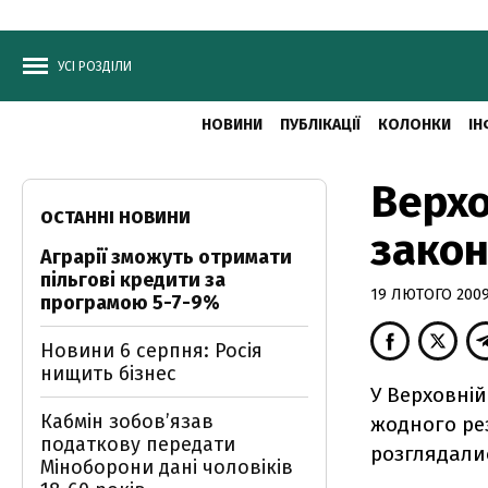
УСІ РОЗДІЛИ
НОВИНИ
ПУБЛІКАЦІЇ
КОЛОНКИ
ІН
Верхо
ОСТАННІ НОВИНИ
закон
Аграрії зможуть отримати
пільгові кредити за
19 ЛЮТОГО 2009,
програмою 5-7-9%
Новини 6 серпня: Росія
нищить бізнес
У Верховній
Кабмін зобовʼязав
жодного ре
податкову передати
розглядалис
Міноборони дані чоловіків