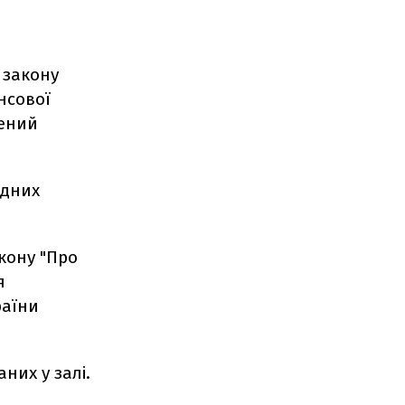
 закону
нсової
сений
одних
кону "Про
я
раїни
них у залі.