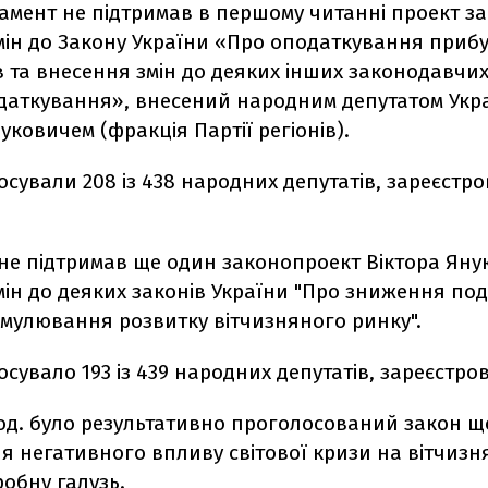
амент не підтримав в першому читанні проект з
мін до Закону України «Про оподаткування прибу
 та внесення змін до деяких інших законодавчих 
даткування», внесений народним депутатом Укр
уковичем (фракція Партії регіонів).
осували 208 із 438 народних депутатів, зареєстр
не підтримав ще один законопроект Віктора Яну
мін до деяких законів України "Про зниження по
имулювання розвитку вітчизняного ринку".
осувало 193 із 439 народних депутатів, зареєстров
год. було результативно проголосований закон 
я негативного впливу світової кризи на вітчизн
обну галузь.