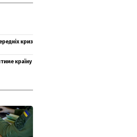
передніх криз
итиме країну