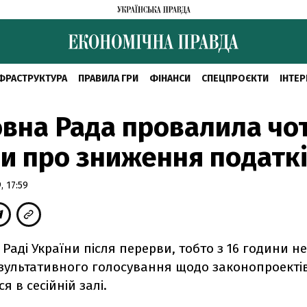
ФРАСТРУКТУРА
ПРАВИЛА ГРИ
ФІНАНСИ
СПЕЦПРОЄКТИ
ІНТЕР
вна Рада провалила чо
и про зниження податк
 17:59
 Раді України після перерви, тобто з 16 години н
зультативного голосування щодо законопроектів,
я в сесійній залі.