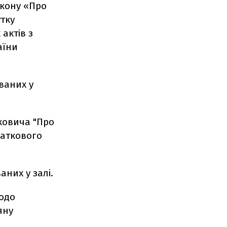
акону «Про
тку
актів з
аїни
ованих у
ковича "Про
даткового
аних у залі.
щодо
яну