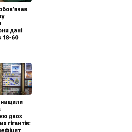
обовʼязав
ву
и
они дані
в 18-60
 знищили
з
єю двох
х гігантів:
дефіцит