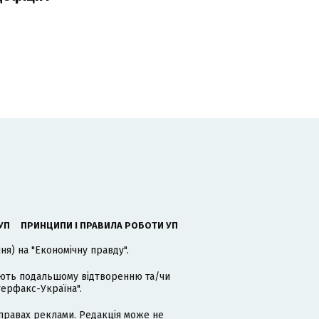
УП
ПРИНЦИПИ І ПРАВИЛА РОБОТИ УП
я) на "Економічну правду".
гають подальшому відтворенню та/чи
терфакс-Україна".
равах реклами. Редакція може не