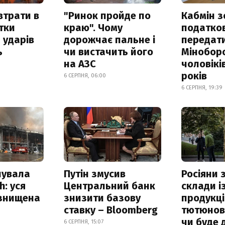
втрати в
"Ринок пройде по
Кабмін з
итки
краю". Чому
податко
 ударів
дорожчає пальне і
передат
ь
чи вистачить його
Мінобор
на АЗС
чоловікі
років
6 СЕРПНЯ, 06:00
6 СЕРПНЯ, 19:39
нувала
Путін змусив
Росіяни
h: уся
Центральний банк
склади і
 знищена
знизити базову
продукці
ставку – Bloomberg
тютюнови
чи буде 
6 СЕРПНЯ, 15:07