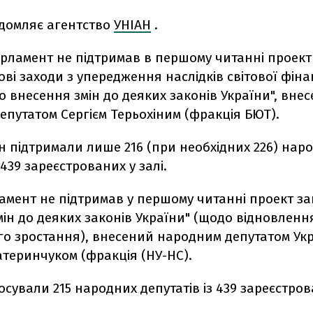
ідомляє агентство
УНІАН
.
арламент не підтримав в першому читанні проект
ові заходи з упередження наслідків світової фіна
о внесення змін до деяких законів України", вне
путатом Сергієм Терьохіним (фракція БЮТ).
н підтримали лише 216 (при необхідних 226) нар
 439 зареєстрованих у залі.
амент не підтримав у першому читанні проект за
ін до деяких законів України" (щодо відновленн
го зростання), внесений народним депутатом Ук
теринчуком (фракція (НУ-НС).
осували 215 народних депутатів із 439 зареєстрова