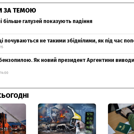
И ЗА ТЕМОЮ
лі більше галузей показують падіння
і почуваються не такими збіднілими, як під час по
15
 бензопилою. Як новий президент Аргентини вивод
14:00
СЬОГОДНІ