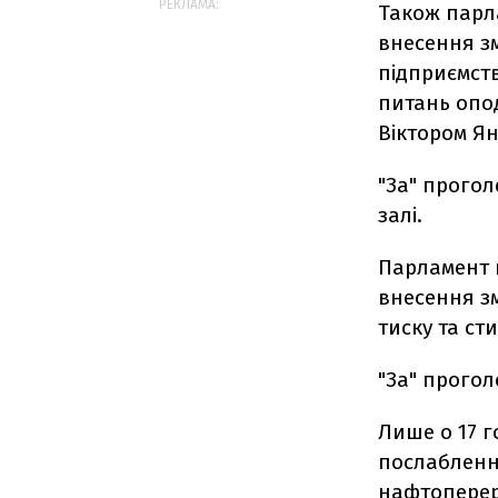
РЕКЛАМА:
Також парл
внесення з
підприємств
питань опо
Віктором Ян
"За" прогол
залі.
Парламент 
внесення з
тиску та ст
"За" прогол
Лише о 17 
послабленн
нафтоперер