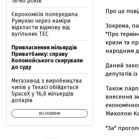
18-60 років
Про це пов
Єврокомісія попередила
Румунію через наміри
Зокрема, п
відкласти відмову від
вугільних ТЕС
"Про термін
кризи та пр
Привласнення мільярдів
народним де
Приватбанку: справу
Коломойського скерували
Даний зако
до суду
депутатів із
Мегазавод з виробництва
чипів у Техасі обійдеться
Також парл
SpaceX у 16,8 мільярдів
внесення зм
доларів
економічно
Миколою Ка
ВСІ НОВИНИ
"За" прогол