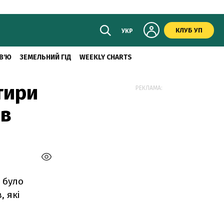
КЛУБ УП
УКР
В'Ю
ЗЕМЕЛЬНИЙ ГІД
WEEKLY CHARTS
тири
РЕКЛАМА:
ів
е було
 які