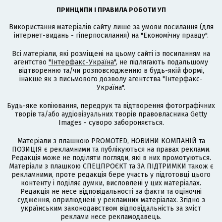
ПРИНЦИПИ І ПРАВИЛА РОБОТИ УП
Використання матеріалів сайту лише за умови посилання (для
інтернет-видань - гіперпосилання) на "Економічну правду".
Всі матеріали, які розміщені на цьому сайті із посиланням на
агентство
"Інтерфакс-Україна"
, не підлягають подальшому
відтворенню та/чи розповсюдженню в будь-якій формі,
інакше як з письмового дозволу агентства "Інтерфакс-
Україна".
Будь-яке копіювання, передрук та відтворення фотографічних
творів та/або аудіовізуальних творів правовласника Getty
Images - суворо забороняється.
Матеріали з плашкою PROMOTED, НОВИНИ КОМПАНІЙ та
ПОЗИЦІЯ є рекламними та публікуються на правах реклами.
Редакція може не поділяти погляди, які в них промотуються.
Матеріали з плашкою СПЕЦПРОЄКТ та ЗА ПІДТРИМКИ також є
рекламними, проте редакція бере участь у підготовці цього
контенту і поділяє думки, висловлені у цих матеріалах.
Редакція не несе відповідальності за факти та оціночні
судження, оприлюднені у рекламних матеріалах. Згідно з
українським законодавством відповідальність за зміст
реклами несе рекламодавець.