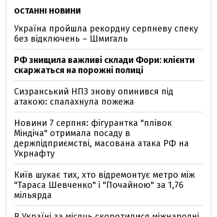
ОСТАННІ НОВИНИ
Україна пройшла рекордну серпневу спеку
без відключень – Шмигаль
РФ знищила важливі склади Фори: клієнти
скаржаться на порожні полиці
Сизранський НПЗ знову опинився під
атакою: спалахнула пожежа
Новини 7 серпня: фігурантка "плівок
Міндіча" отримала посаду в
держпідприємстві, масована атака РФ на
Укрнафту
Київ шукає тих, хто відремонтує метро між
"Тараса Шевченко" і "Почайною" за 1,76
мільярда
В Україні за місяць скоротилися міжнародні