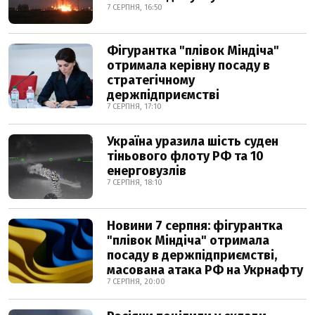
7 СЕРПНЯ, 16:50
Фігурантка "плівок Міндіча"
отримала керівну посаду в
стратегічному
держпідприємстві
7 СЕРПНЯ, 17:10
Україна уразила шість суден
тіньового флоту РФ та 10
енерговузлів
7 СЕРПНЯ, 18:10
Новини 7 серпня: фігурантка
"плівок Міндіча" отримала
посаду в держпідприємстві,
масована атака РФ на Укрнафту
7 СЕРПНЯ, 20:00