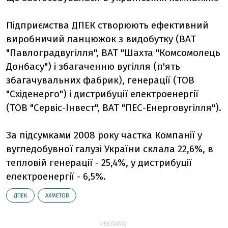
Підприємства ДПЕК створюють ефективний
виробничий ланцюжок з видобутку (ВАТ
"Павлоградвугілля", ВАТ "Шахта "Комсомолець
Донбасу") і збагаченню вугілля (п'ять
збагачувальних фабрик), генерації (ТОВ
"Східенерго") і дистрибуції електроенергії
(ТОВ "Сервіс-Інвест", ВАТ "ПЕС-Енерговугілля").
За підсумками 2008 року частка Компанії у
вугледобувної галузі України склала 22,6%, в
тепловій генерації - 25,4%, у дистрибуції
електроенергії - 6,5%.
ДПЕК
АХМЕТОВ
РЕКЛАМА: