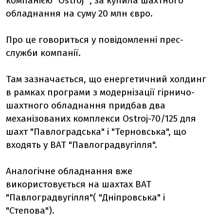
компанією "Ostroj" , за купила шахтного
обладнання на суму 20 млн євро.
Про це говориться у повідомленні прес-
служби компанії.
Там зазначається, що енергетичний холдинг
в рамках програми з модернізації гірничо-
шахтного обладнання придбав два
механізованих комплекси Ostroj-70/125 для
шахт "Павлоградська" і "Терновська", що
входять у ВАТ "Павлоградвугілля".
Аналогічне обладнання вже
використовується на шахтах ВАТ
"Павлоградвугілля"( "Дніпровська" і
"Степова").