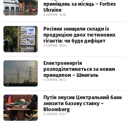
приміщень за місяць – Forbes
Ukraine
6 СЕРПНЯ, 16:50
Росіяни знищили склади із
продукцією двох тютюнових
гігантів: чи буде дефіцит
6 СЕРПНЯ, 18:04
Електроенергія
розподілятиметься за новим
принципом – Шмигаль
6 СЕРПНЯ, 18:23
Путін змусив Центральний банк
знизити базову ставку –
Bloomberg
6 СЕРПНЯ, 15:07