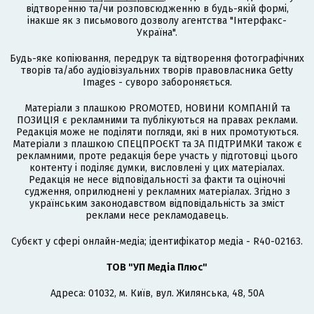
відтворенню та/чи розповсюдженню в будь-якій формі,
інакше як з письмового дозволу агентства "Інтерфакс-
Україна".
Будь-яке копіювання, передрук та відтворення фотографічних
творів та/або аудіовізуальних творів правовласника Getty
Images - суворо забороняється.
Матеріали з плашкою PROMOTED, НОВИНИ КОМПАНІЙ та
ПОЗИЦІЯ є рекламними та публікуються на правах реклами.
Редакція може не поділяти погляди, які в них промотуються.
Матеріали з плашкою СПЕЦПРОЄКТ та ЗА ПІДТРИМКИ також є
рекламними, проте редакція бере участь у підготовці цього
контенту і поділяє думки, висловлені у цих матеріалах.
Редакція не несе відповідальності за факти та оціночні
судження, оприлюднені у рекламних матеріалах. Згідно з
українським законодавством відповідальність за зміст
реклами несе рекламодавець.
Cубєкт у сфері онлайн-медіа; ідентифікатор медіа - R40-02163.
ТОВ "УП Медіа Плюс"
Адреса: 01032, м. Київ, вул. Жилянська, 48, 50А