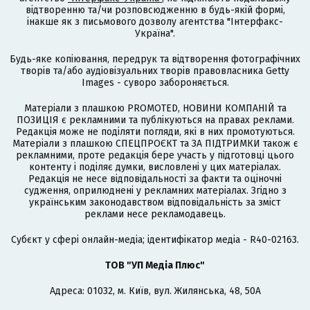
відтворенню та/чи розповсюдженню в будь-якій формі,
інакше як з письмового дозволу агентства "Інтерфакс-
Україна".
Будь-яке копіювання, передрук та відтворення фотографічних
творів та/або аудіовізуальних творів правовласника Getty
Images - суворо забороняється.
Матеріали з плашкою PROMOTED, НОВИНИ КОМПАНІЙ та
ПОЗИЦІЯ є рекламними та публікуються на правах реклами.
Редакція може не поділяти погляди, які в них промотуються.
Матеріали з плашкою СПЕЦПРОЄКТ та ЗА ПІДТРИМКИ також є
рекламними, проте редакція бере участь у підготовці цього
контенту і поділяє думки, висловлені у цих матеріалах.
Редакція не несе відповідальності за факти та оціночні
судження, оприлюднені у рекламних матеріалах. Згідно з
українським законодавством відповідальність за зміст
реклами несе рекламодавець.
Cубєкт у сфері онлайн-медіа; ідентифікатор медіа - R40-02163.
ТОВ "УП Медіа Плюс"
Адреса: 01032, м. Київ, вул. Жилянська, 48, 50А