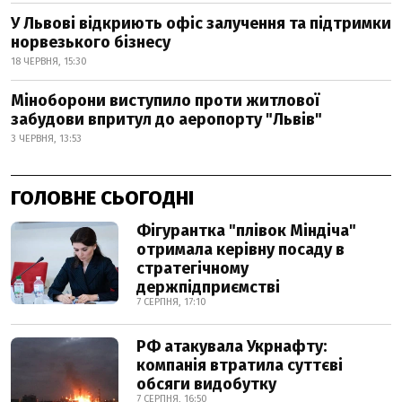
У Львові відкриють офіс залучення та підтримки
норвезького бізнесу
18 ЧЕРВНЯ, 15:30
Міноборони виступило проти житлової
забудови впритул до аеропорту "Львів"
3 ЧЕРВНЯ, 13:53
ГОЛОВНЕ СЬОГОДНІ
Фігурантка "плівок Міндіча"
отримала керівну посаду в
стратегічному
держпідприємстві
7 СЕРПНЯ, 17:10
РФ атакувала Укрнафту:
компанія втратила суттєві
обсяги видобутку
7 СЕРПНЯ, 16:50