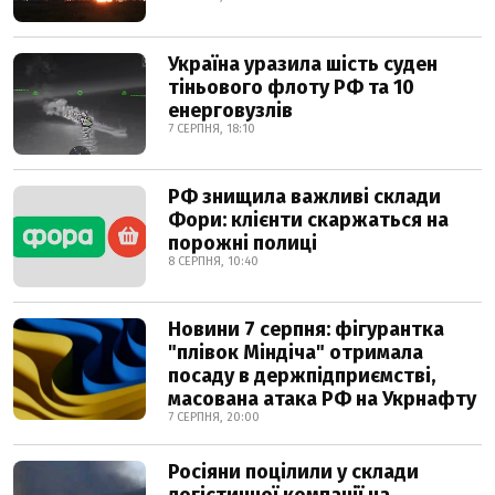
Україна уразила шість суден
тіньового флоту РФ та 10
енерговузлів
7 СЕРПНЯ, 18:10
РФ знищила важливі склади
Фори: клієнти скаржаться на
порожні полиці
8 СЕРПНЯ, 10:40
Новини 7 серпня: фігурантка
"плівок Міндіча" отримала
посаду в держпідприємстві,
масована атака РФ на Укрнафту
7 СЕРПНЯ, 20:00
Росіяни поцілили у склади