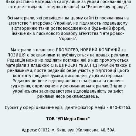
Використання матеріалів сайту лише за умови посилання (для
інтернет-видань - гіперпосилання) на "Економічну правду".
Всі матеріали, які розміщені на цьому сайті із посиланням на
агентство
"Інтерфакс-Україна"
, не підлягають подальшому
відтворенню та/чи розповсюдженню в будь-якій формі,
інакше як з письмового дозволу агентства "Інтерфакс-
Україна".
Матеріали з плашкою PROMOTED, НОВИНИ КОМПАНІЙ та
ПОЗИЦІЯ є рекламними та публікуються на правах реклами.
Редакція може не поділяти погляди, які в них промотуються.
Матеріали з плашкою СПЕЦПРОЄКТ та ЗА ПІДТРИМКИ також є
рекламними, проте редакція бере участь у підготовці цього
контенту і поділяє думки, висловлені у цих матеріалах.
Редакція не несе відповідальності за факти та оціночні
судження, оприлюднені у рекламних матеріалах. Згідно з
українським законодавством відповідальність за зміст
реклами несе рекламодавець.
Cубєкт у сфері онлайн-медіа; ідентифікатор медіа - R40-02163.
ТОВ "УП Медіа Плюс"
Адреса: 01032, м. Київ, вул. Жилянська, 48, 50А