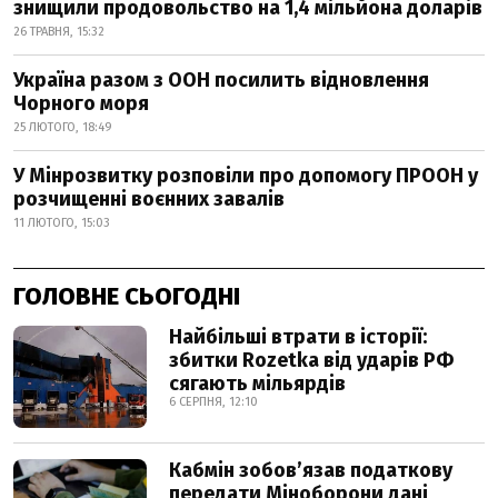
знищили продовольство на 1,4 мільйона доларів
26 ТРАВНЯ, 15:32
Україна разом з ООН посилить відновлення
Чорного моря
25 ЛЮТОГО, 18:49
У Мінрозвитку розповіли про допомогу ПРООН у
розчищенні воєнних завалів
11 ЛЮТОГО, 15:03
ГОЛОВНЕ СЬОГОДНІ
Найбільші втрати в історії:
збитки Rozetka від ударів РФ
сягають мільярдів
6 СЕРПНЯ, 12:10
Кабмін зобовʼязав податкову
передати Міноборони дані