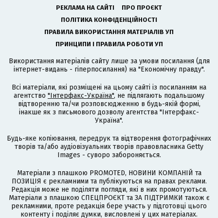
РЕКЛАМА НА САЙТІ
ПРО ПРОЄКТ
ПОЛІТИКА КОНФІДЕНЦІЙНОСТІ
ПРАВИЛА ВИКОРИСТАННЯ МАТЕРІАЛІВ УП
ПРИНЦИПИ І ПРАВИЛА РОБОТИ УП
Використання матеріалів сайту лише за умови посилання (для
інтернет-видань - гіперпосилання) на "Економічну правду".
Всі матеріали, які розміщені на цьому сайті із посиланням на
агентство
"Інтерфакс-Україна"
, не підлягають подальшому
відтворенню та/чи розповсюдженню в будь-якій формі,
інакше як з письмового дозволу агентства "Інтерфакс-
Україна".
Будь-яке копіювання, передрук та відтворення фотографічних
творів та/або аудіовізуальних творів правовласника Getty
Images - суворо забороняється.
Матеріали з плашкою PROMOTED, НОВИНИ КОМПАНІЙ та
ПОЗИЦІЯ є рекламними та публікуються на правах реклами.
Редакція може не поділяти погляди, які в них промотуються.
Матеріали з плашкою СПЕЦПРОЄКТ та ЗА ПІДТРИМКИ також є
рекламними, проте редакція бере участь у підготовці цього
контенту і поділяє думки, висловлені у цих матеріалах.