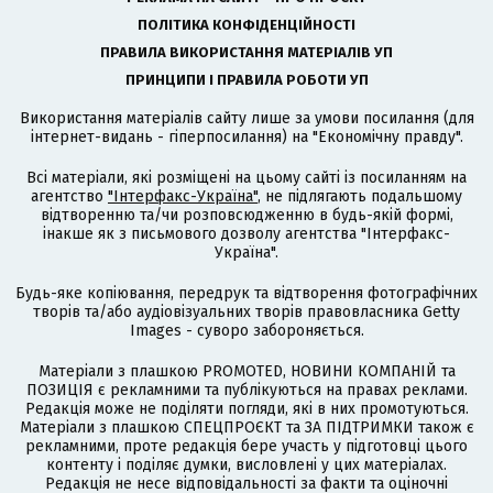
ПОЛІТИКА КОНФІДЕНЦІЙНОСТІ
ПРАВИЛА ВИКОРИСТАННЯ МАТЕРІАЛІВ УП
ПРИНЦИПИ І ПРАВИЛА РОБОТИ УП
Використання матеріалів сайту лише за умови посилання (для
інтернет-видань - гіперпосилання) на "Економічну правду".
Всі матеріали, які розміщені на цьому сайті із посиланням на
агентство
"Інтерфакс-Україна"
, не підлягають подальшому
відтворенню та/чи розповсюдженню в будь-якій формі,
інакше як з письмового дозволу агентства "Інтерфакс-
Україна".
Будь-яке копіювання, передрук та відтворення фотографічних
творів та/або аудіовізуальних творів правовласника Getty
Images - суворо забороняється.
Матеріали з плашкою PROMOTED, НОВИНИ КОМПАНІЙ та
ПОЗИЦІЯ є рекламними та публікуються на правах реклами.
Редакція може не поділяти погляди, які в них промотуються.
Матеріали з плашкою СПЕЦПРОЄКТ та ЗА ПІДТРИМКИ також є
рекламними, проте редакція бере участь у підготовці цього
контенту і поділяє думки, висловлені у цих матеріалах.
Редакція не несе відповідальності за факти та оціночні