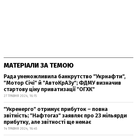
МАТЕРІАЛИ ЗА ТЕМОЮ
Рада унеможливила банкрутство "Укрнафти",
"Мотор Січі" й "АвтоКрАЗу"; ФДМУ визначив
стартову ціну приватизації "ОГХК"
27 ТРАВНЯ 2024, 16:15
"Укренерго" отримує прибуток – повна
звітність; "Нафтогаз" заявляє про 23 мільярди
прибутку, але звітності ще немає
14 ТРАВНЯ 2024, 16:45