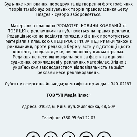
Будь-яке копіювання, передрук та відтворення фотографічних
творів та/або аудіовізуальних творів правовласника Getty
Images - суворо забороняється.
Матеріали з плашкою PROMOTED, НОВИНИ КОМПАНІЙ та
ПОЗИЦІЯ є рекламними та публікуються на правах реклами.
Редакція може не поділяти погляди, які в них промотуються.
Матеріали з плашкою СПЕЦПРОЄКТ та ЗА ПІДТРИМКИ також є
рекламними, проте редакція бере участь у підготовці цього
контенту і поділяє думки, висловлені у цих матеріалах.
Редакція не несе відповідальності за факти та оціночні
судження, оприлюднені у рекламних матеріалах. Згідно з
українським законодавством відповідальність за зміст
реклами несе рекламодавець.
Cубєкт у сфері онлайн-медіа; ідентифікатор медіа - R40-02163.
ТОВ "УП Медіа Плюс"
Адреса: 01032, м. Київ, вул. Жилянська, 48, 50А
Телефон: +380 95 641 22 07