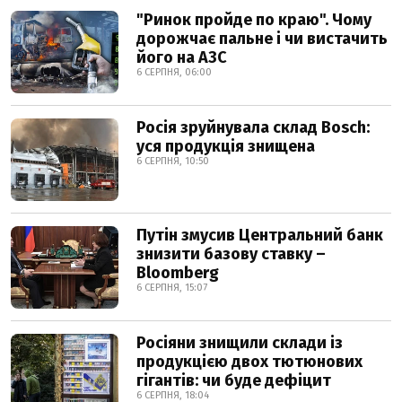
"Ринок пройде по краю". Чому
дорожчає пальне і чи вистачить
його на АЗС
6 СЕРПНЯ, 06:00
Росія зруйнувала склад Bosch:
уся продукція знищена
6 СЕРПНЯ, 10:50
Путін змусив Центральний банк
знизити базову ставку –
Bloomberg
6 СЕРПНЯ, 15:07
Росіяни знищили склади із
продукцією двох тютюнових
гігантів: чи буде дефіцит
6 СЕРПНЯ, 18:04