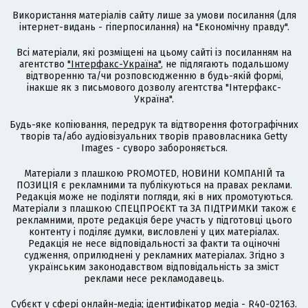
Використання матеріалів сайту лише за умови посилання (для
інтернет-видань - гіперпосилання) на "Економічну правду".
Всі матеріали, які розміщені на цьому сайті із посиланням на
агентство
"Інтерфакс-Україна"
, не підлягають подальшому
відтворенню та/чи розповсюдженню в будь-якій формі,
інакше як з письмового дозволу агентства "Інтерфакс-
Україна".
Будь-яке копіювання, передрук та відтворення фотографічних
творів та/або аудіовізуальних творів правовласника Getty
Images - суворо забороняється.
Матеріали з плашкою PROMOTED, НОВИНИ КОМПАНІЙ та
ПОЗИЦІЯ є рекламними та публікуються на правах реклами.
Редакція може не поділяти погляди, які в них промотуються.
Матеріали з плашкою СПЕЦПРОЄКТ та ЗА ПІДТРИМКИ також є
рекламними, проте редакція бере участь у підготовці цього
контенту і поділяє думки, висловлені у цих матеріалах.
Редакція не несе відповідальності за факти та оціночні
судження, оприлюднені у рекламних матеріалах. Згідно з
українським законодавством відповідальність за зміст
реклами несе рекламодавець.
Cубєкт у сфері онлайн-медіа; ідентифікатор медіа - R40-02163.