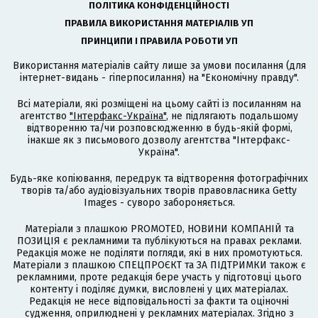
ПОЛІТИКА КОНФІДЕНЦІЙНОСТІ
ПРАВИЛА ВИКОРИСТАННЯ МАТЕРІАЛІВ УП
ПРИНЦИПИ І ПРАВИЛА РОБОТИ УП
Використання матеріалів сайту лише за умови посилання (для
інтернет-видань - гіперпосилання) на "Економічну правду".
Всі матеріали, які розміщені на цьому сайті із посиланням на
агентство
"Інтерфакс-Україна"
, не підлягають подальшому
відтворенню та/чи розповсюдженню в будь-якій формі,
інакше як з письмового дозволу агентства "Інтерфакс-
Україна".
Будь-яке копіювання, передрук та відтворення фотографічних
творів та/або аудіовізуальних творів правовласника Getty
Images - суворо забороняється.
Матеріали з плашкою PROMOTED, НОВИНИ КОМПАНІЙ та
ПОЗИЦІЯ є рекламними та публікуються на правах реклами.
Редакція може не поділяти погляди, які в них промотуються.
Матеріали з плашкою СПЕЦПРОЄКТ та ЗА ПІДТРИМКИ також є
рекламними, проте редакція бере участь у підготовці цього
контенту і поділяє думки, висловлені у цих матеріалах.
Редакція не несе відповідальності за факти та оціночні
судження, оприлюднені у рекламних матеріалах. Згідно з