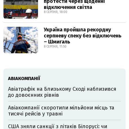
протести через щоденні
відключення світла
8 СЕРПНЯ, 18:00
Україна пройшла рекордну
серпневу спеку без відключень
– Шмигаль
8 СЕРПНЯ, 11:50
АВІАКОМПАНІЇ
Авіатрафік на Близькому Сході наблизився
до довоєнних рівнів
Авіакомпанії скоротили мільйони місць та
тисячі рейсів у травні
США зняли санкції з літаків Білорусі: чи