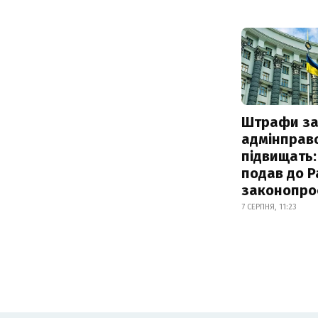
Штрафи з
адмінправ
підвищать:
подав до Р
законопро
7 СЕРПНЯ, 11:23