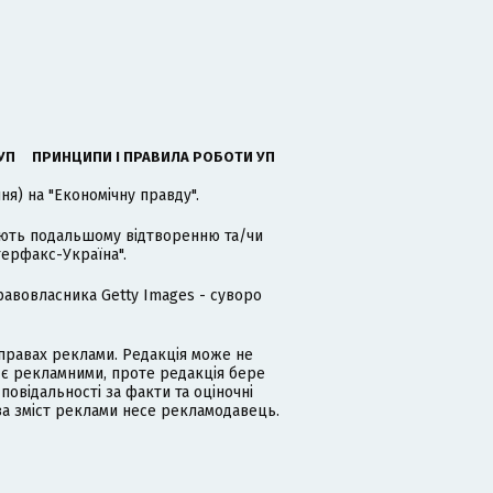
УП
ПРИНЦИПИ І ПРАВИЛА РОБОТИ УП
я) на "Економічну правду".
гають подальшому відтворенню та/чи
терфакс-Україна".
равовласника Getty Images - суворо
равах реклами. Редакція може не
 є рекламними, проте редакція бере
дповідальності за факти та оціночні
за зміст реклами несе рекламодавець.