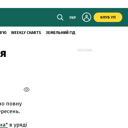
КЛУБ УП
УКР
В'Ю
WEEKLY CHARTS
ЗЕМЕЛЬНИЙ ГІД
ля
РЕКЛАМА:
но повну
ересень.
на"
в уряді