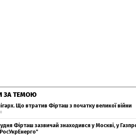
И ЗА ТЕМОЮ
ігарх. Що втратив Фірташ з початку великої війни
30
рудня Фірташ зазвичай знаходився у Москві, у Газпро
"РосУкрЕнерго"