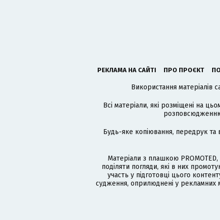
РЕКЛАМА НА САЙТІ
ПРО ПРОЄКТ
ПО
Використання матеріалів с
Всі матеріали, які розміщені на цьо
розповсюдженню в
Будь-яке копіювання, передрук та 
Матеріали з плашкою PROMOTED, 
поділяти погляди, які в них промо
участь у підготовці цього контенту
судження, оприлюднені у рекламних м