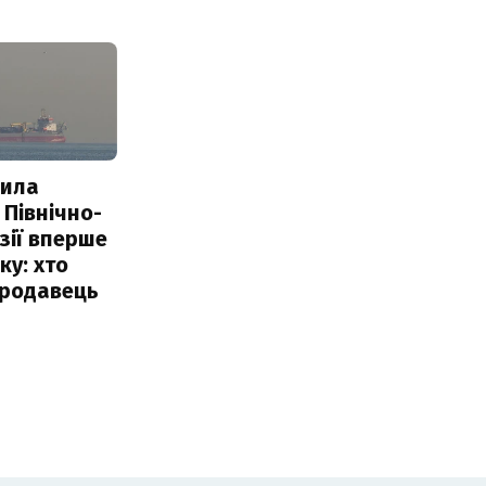
пила
 Північно-
Азії вперше
ку: хто
продавець