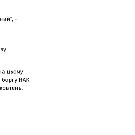
ний", -
азу
на цьому
 боргу НАК
 жовтень.