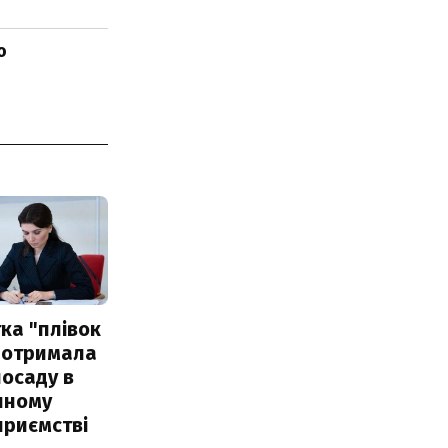
о
ка "плівок
 отримала
посаду в
чному
приємстві