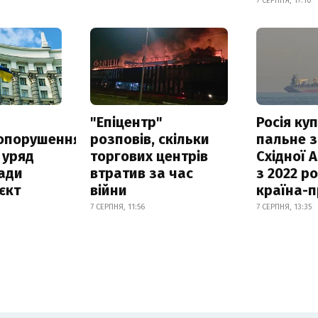
7 СЕРПНЯ, 17:10
а
"Епіцентр"
Росія ку
опорушення
розповів, скільки
пальне з
 уряд
торгових центрів
Східної 
ади
втратив за час
з 2022 ро
єкт
війни
країна-
7 СЕРПНЯ, 11:56
7 СЕРПНЯ, 13:35