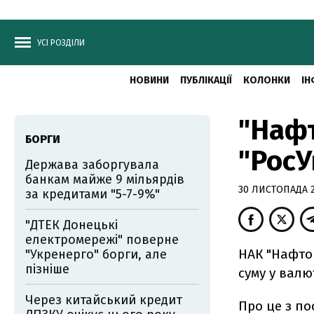
УСІ РОЗДІЛИ
НОВИНИ
ПУБЛІКАЦІЇ
КОЛОНКИ
ІН
"Нафт
БОРГИ
"РосУ
Держава заборгувала
банкам майже 9 мільярдів
30 ЛИСТОПАДА 2
за кредитами "5-7-9%"
"ДТЕК Донецькі
електромережі" поверне
НАК "Нафтог
"Укренерго" борги, але
пізніше
суму у валю
Через китайський кредит
Про це з п