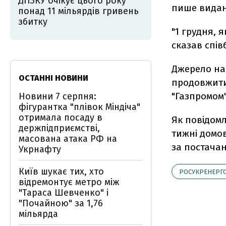
ДПЗКУ очікує цього року
пише вида
понад 11 мільярдів гривень
збитку
"1 грудня, 
сказав спів
Джерело на
ОСТАННІ НОВИНИ
продовжити
"Газпромом"
Новини 7 серпня:
фігурантка "плівок Міндіча"
отримала посаду в
Як повідомл
держпідприємстві,
тижні домов
масована атака РФ на
за постачан
Укрнафту
Київ шукає тих, хто
РОСУКРЕНЕРГ
відремонтує метро між
"Тараса Шевченко" і
"Почайною" за 1,76
мільярда