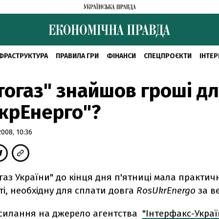
ФРАСТРУКТУРА
ПРАВИЛА ГРИ
ФІНАНСИ
СПЕЦПРОЄКТИ
ІНТЕР
огаз" знайшов гроші д
крЕнерго"?
008, 10:36
аз України" до кінця дня п'ятниці мала практич
ті, необхідну для сплати довга
RosUkrEnergo
за в
осилання на джерело агентства
"Інтерфакс-Украї