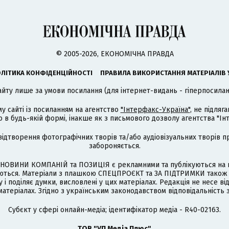
© 2005-2026, ЕКОНОМІЧНА ПРАВДА
ЛІТИКА КОНФІДЕНЦІЙНОСТІ
ПРАВИЛА ВИКОРИСТАННЯ МАТЕРІАЛІВ 
айту лише за умови посилання (для інтернет-видань - гіперпосиланн
му сайті із посиланням на агентство
"Інтерфакс-Україна"
, не підля
 будь-якій формі, інакше як з письмового дозволу агентства "Ін
відтворення фотографічних творів та/або аудіовізуальних творів п
забороняється.
НОВИНИ КОМПАНІЙ та ПОЗИЦІЯ є рекламними та публікуються на п
туються. Матеріали з плашкою СПЕЦПРОЄКТ та ЗА ПІДТРИМКИ також
 і поділяє думки, висловлені у цих матеріалах. Редакція не несе ві
атеріалах. Згідно з українським законодавством відповідальність 
Cубєкт у сфері онлайн-медіа; ідентифікатор медіа - R40-02163.
ТОВ "УП Медіа Плюс"