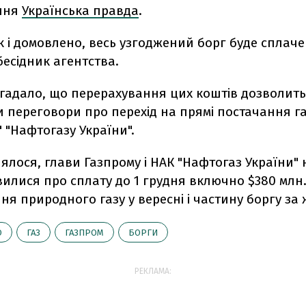
ння
Українська правда
.
як і домовлено, весь узгоджений борг буде сплаче
бесідник агентства.
гадало, що перерахування цих коштів дозволить
 переговори про перехід на прямі постачання г
 "Нафтогазу України".
ялося, глави Газпрому і НАК "Нафтогаз України" 
илися про сплату до 1 грудня включно $380 млн.
ня природного газу у вересні і частину боргу за
О
ГАЗ
ГАЗПРОМ
БОРГИ
РЕКЛАМА: