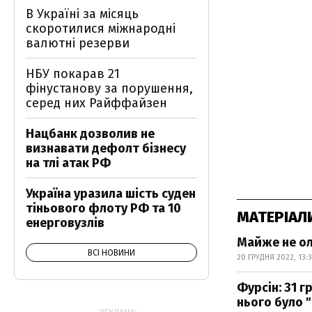
В Україні за місяць
скоротилися міжнародні
валютні резерви
НБУ покарав 21
фінустанову за порушення,
серед них Райффайзен
Нацбанк дозволив не
визнавати дефолт бізнесу
на тлі атак РФ
Україна уразила шість суден
тіньового флоту РФ та 10
МАТЕРІАЛ
енерговузлів
Майже не ол
ВСІ НОВИНИ
20 ГРУДНЯ 2022, 13:
Фурсін: 31 г
нього було 