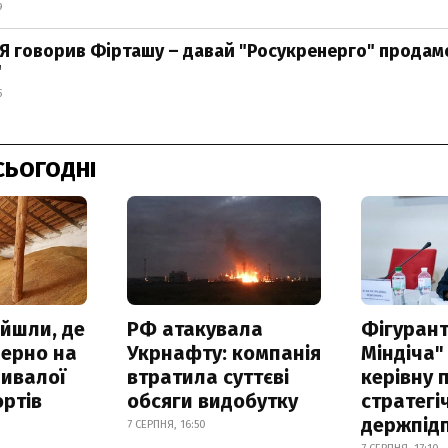
9
: Я говорив Фірташу – давай "Росукренерго" продам
"
5
СЬОГОДНІ
айшли, де
РФ атакувала
Фігурант
зерно на
Укрнафту: компанія
Міндіча"
ривалої
втратила суттєві
керівну 
ртів
обсяги видобутку
стратегі
держпід
7 СЕРПНЯ, 16:50