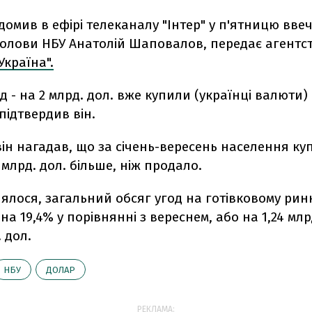
домив в ефірі телеканалу "Інтер" у п'ятницю вве
голови НБУ Анатолій Шаповалов, передає агентс
Україна".
д - на 2 млрд. дол. вже купили (українці валюти) 
 підтвердив він.
ін нагадав, що за січень-вересень населення ку
 млрд. дол. більше, ніж продало.
ялося, загальний обсяг угод на готівковому рин
на 19,4% у порівнянні з вереснем, або на 1,24 млрд
. дол.
НБУ
ДОЛАР
РЕКЛАМА: