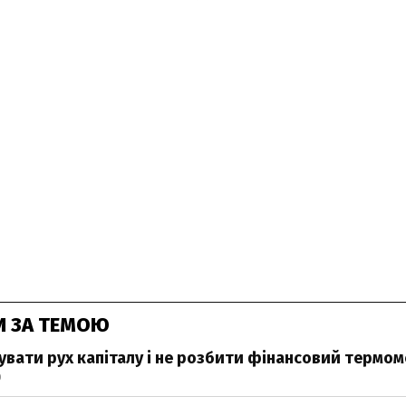
И ЗА ТЕМОЮ
зувати рух капіталу і не розбити фінансовий термо
0