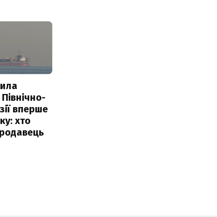
пила
 Північно-
Азії вперше
ку: хто
продавець