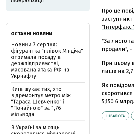
лібералізації
Про це пові
заступник 
"Інтерфакс 
ОСТАННІ НОВИНИ
"За листопа
Новини 7 серпня:
продали", -
фігурантка "плівок Міндіча"
отримала посаду в
При цьому в
держпідприємстві,
масована атака РФ на
лише на 2,7
Укрнафту
Як повідомл
Київ шукає тих, хто
скоротився 
відремонтує метро між
5,150 6 млрд
"Тараса Шевченко" і
"Почайною" за 1,76
мільярда
ІНВАЛЮТА
В Україні за місяць
скоротилися міжнародні