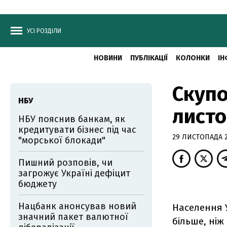
УСІ РОЗДІЛИ
НОВИНИ
ПУБЛІКАЦІЇ
КОЛОНКИ
ІН
Скупо
НБУ
листо
НБУ пояснив банкам, як
кредитувати бізнес під час
29 ЛИСТОПАДА 2
"морської блокади"
Пишний розповів, чи
загрожує Україні дефіцит
бюджету
Нацбанк анонсував новий
Населення У
значний пакет валютної
більше, ніж 