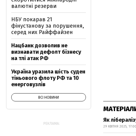
валютні резерви
НБУ покарав 21
фінустанову за порушення,
серед них Райффайзен
Нацбанк дозволив не
визнавати дефолт бізнесу
на тлі атак РФ
Україна уразила шість суден
тіньового флоту РФ та 10
енерговузлів
ВСІ НОВИНИ
МАТЕРІАЛ
Як лібералі
РЕКЛАМА:
29 КВІТНЯ 2025, 17:0