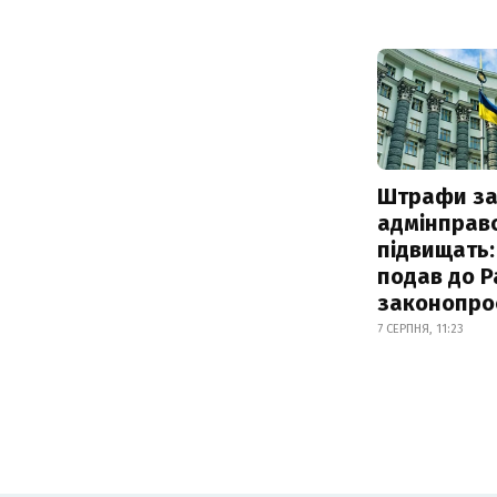
Штрафи з
адмінправ
підвищать:
подав до Р
законопро
7 СЕРПНЯ, 11:23