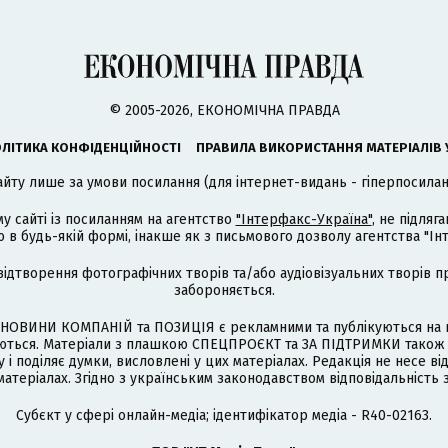
© 2005-2026, ЕКОНОМІЧНА ПРАВДА
ЛІТИКА КОНФІДЕНЦІЙНОСТІ
ПРАВИЛА ВИКОРИСТАННЯ МАТЕРІАЛІВ 
айту лише за умови посилання (для інтернет-видань - гіперпосиланн
му сайті із посиланням на агентство
"Інтерфакс-Україна"
, не підля
 будь-якій формі, інакше як з письмового дозволу агентства "Ін
відтворення фотографічних творів та/або аудіовізуальних творів п
забороняється.
НОВИНИ КОМПАНІЙ та ПОЗИЦІЯ є рекламними та публікуються на п
туються. Матеріали з плашкою СПЕЦПРОЄКТ та ЗА ПІДТРИМКИ також
 і поділяє думки, висловлені у цих матеріалах. Редакція не несе ві
атеріалах. Згідно з українським законодавством відповідальність 
Cубєкт у сфері онлайн-медіа; ідентифікатор медіа - R40-02163.