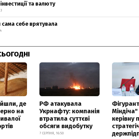
інвестиції та валюту
33
я сама себе врятувала
4
СЬОГОДНІ
айшли, де
РФ атакувала
Фігурант
зерно на
Укрнафту: компанія
Міндіча"
ривалої
втратила суттєві
керівну 
ртів
обсяги видобутку
стратегі
держпід
7 СЕРПНЯ, 16:50