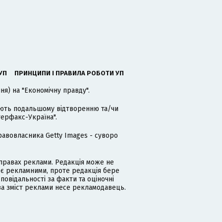
УП
ПРИНЦИПИ І ПРАВИЛА РОБОТИ УП
я) на "Економічну правду".
гають подальшому відтворенню та/чи
терфакс-Україна".
равовласника Getty Images - суворо
равах реклами. Редакція може не
 є рекламними, проте редакція бере
дповідальності за факти та оціночні
за зміст реклами несе рекламодавець.