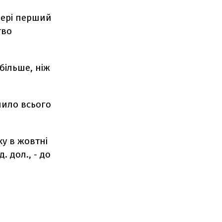
чері перший
тво
більше, ніж
пило всього
ку в жовтні
. дол., - до