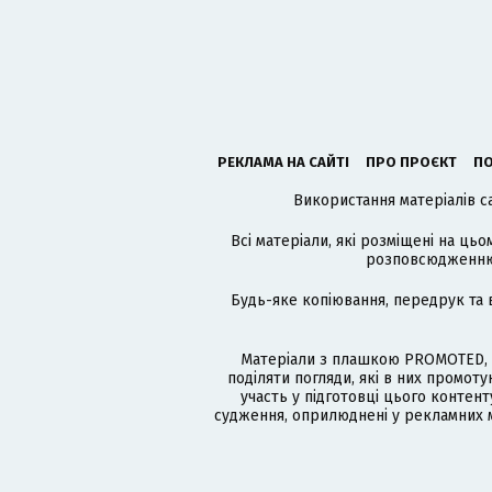
РЕКЛАМА НА САЙТІ
ПРО ПРОЄКТ
ПО
Використання матеріалів с
Всі матеріали, які розміщені на цьо
розповсюдженню в
Будь-яке копіювання, передрук та 
Матеріали з плашкою PROMOTED, 
поділяти погляди, які в них промо
участь у підготовці цього контенту
судження, оприлюднені у рекламних м