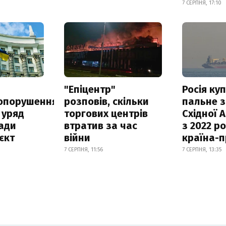
7 СЕРПНЯ, 17:10
а
"Епіцентр"
Росія ку
опорушення
розповів, скільки
пальне з
 уряд
торгових центрів
Східної 
ади
втратив за час
з 2022 ро
єкт
війни
країна-
7 СЕРПНЯ, 11:56
7 СЕРПНЯ, 13:35