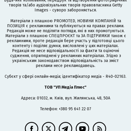
Будь-яке копіювання, передрук та відтворення фотографічних
творів та/або аудіовізуальних творів правовласника Getty
Images - суворо забороняється.
Матеріали з плашкою PROMOTED, НОВИНИ КОМПАНІЙ та
ПОЗИЦІЯ є рекламними та публікуються на правах реклами.
Редакція може не поділяти погляди, які в них промотуються.
Матеріали з плашкою СПЕЦПРОЄКТ та ЗА ПІДТРИМКИ також є
рекламними, проте редакція бере участь у підготовці цього
контенту і поділяє думки, висловлені у цих матеріалах.
Редакція не несе відповідальності за факти та оціночні
судження, оприлюднені у рекламних матеріалах. Згідно з
українським законодавством відповідальність за зміст
реклами несе рекламодавець.
Cубєкт у сфері онлайн-медіа; ідентифікатор медіа - R40-02163.
ТОВ "УП Медіа Плюс"
Адреса: 01032, м. Київ, вул. Жилянська, 48, 50А
Телефон: +380 95 641 22 07