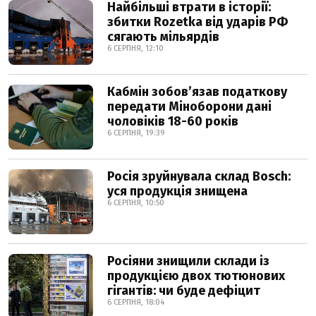
Найбільші втрати в історії:
збитки Rozetka від ударів РФ
сягають мільярдів
6 СЕРПНЯ, 12:10
Кабмін зобовʼязав податкову
передати Міноборони дані
чоловіків 18-60 років
6 СЕРПНЯ, 19:39
Росія зруйнувала склад Bosch:
уся продукція знищена
6 СЕРПНЯ, 10:50
Росіяни знищили склади із
продукцією двох тютюнових
гігантів: чи буде дефіцит
6 СЕРПНЯ, 18:04