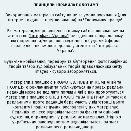
ПРИНЦИПИ І ПРАВИЛА РОБОТИ УП
Використання матеріалів сайту лише за умови посилання (для
інтернет-видань - гіперпосилання) на "Економічну правду".
Всі матеріали, які розміщені на цьому сайті із посиланням на
агентство
"Інтерфакс-Україна"
, не підлягають подальшому
відтворенню та/чи розповсюдженню в будь-якій формі,
інакше як з письмового дозволу агентства "Інтерфакс-
Україна".
Будь-яке копіювання, передрук та відтворення фотографічних
творів та/або аудіовізуальних творів правовласника Getty
Images - суворо забороняється.
Матеріали з плашкою PROMOTED, НОВИНИ КОМПАНІЙ та
ПОЗИЦІЯ є рекламними та публікуються на правах реклами.
Редакція може не поділяти погляди, які в них промотуються.
Матеріали з плашкою СПЕЦПРОЄКТ та ЗА ПІДТРИМКИ також є
рекламними, проте редакція бере участь у підготовці цього
контенту і поділяє думки, висловлені у цих матеріалах.
Редакція не несе відповідальності за факти та оціночні
судження, оприлюднені у рекламних матеріалах. Згідно з
українським законодавством відповідальність за зміст
реклами несе рекламодавець.