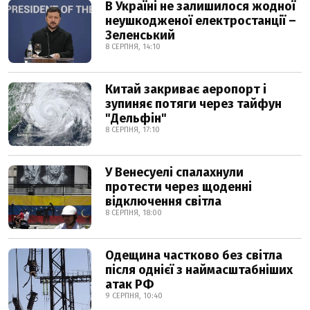
В Україні не залишилося жодної
неушкодженої електростанції –
Зеленський
8 СЕРПНЯ, 14:10
Китай закриває аеропорт і
зупиняє потяги через тайфун
"Дельфін"
8 СЕРПНЯ, 17:10
У Венесуелі спалахнули
протести через щоденні
відключення світла
8 СЕРПНЯ, 18:00
Одещина частково без світла
після однієї з наймасштабніших
атак РФ
9 СЕРПНЯ, 10:40