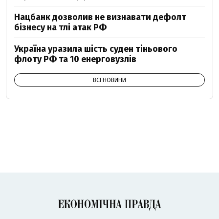
Нацбанк дозволив не визнавати дефолт
бізнесу на тлі атак РФ
Україна уразила шість суден тіньового
флоту РФ та 10 енерговузлів
ВСІ НОВИНИ