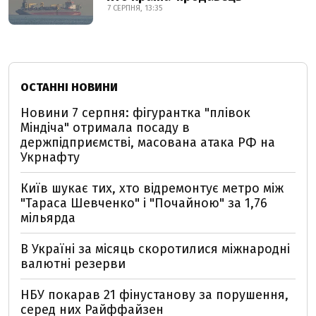
7 СЕРПНЯ, 13:35
ОСТАННІ НОВИНИ
Новини 7 серпня: фігурантка "плівок
Міндіча" отримала посаду в
держпідприємстві, масована атака РФ на
Укрнафту
Київ шукає тих, хто відремонтує метро між
"Тараса Шевченко" і "Почайною" за 1,76
мільярда
В Україні за місяць скоротилися міжнародні
валютні резерви
НБУ покарав 21 фінустанову за порушення,
серед них Райффайзен