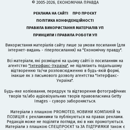
© 2005-2026, ЕКОНОМІЧНА ПРАВДА
РЕКЛАМА НА САЙТІ
ПРО ПРОЄКТ
ПОЛІТИКА КОНФІДЕНЦІЙНОСТІ
ПРАВИЛА ВИКОРИСТАННЯ МАТЕРІАЛІВ УП
ПРИНЦИПИ І ПРАВИЛА РОБОТИ УП
Використання матеріалів сайту лише за умови посилання (для
інтернет-видань - гіперпосилання) на "Економічну правду".
Всі матеріали, які розміщені на цьому сайті із посиланням на
агентство
"Інтерфакс-Україна"
, не підлягають подальшому
відтворенню та/чи розповсюдженню в будь-якій формі,
інакше як з письмового дозволу агентства "Інтерфакс-
Україна".
Будь-яке копіювання, передрук та відтворення фотографічних
творів та/або аудіовізуальних творів правовласника Getty
Images - суворо забороняється.
Матеріали з плашкою PROMOTED, НОВИНИ КОМПАНІЙ та
ПОЗИЦІЯ є рекламними та публікуються на правах реклами.
Редакція може не поділяти погляди, які в них промотуються.
Матеріали з плашкою СПЕЦПРОЄКТ та ЗА ПІДТРИМКИ також є