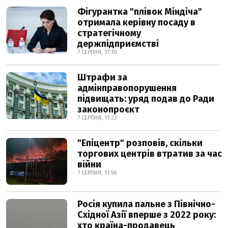
Фігурантка "плівок Міндіча"
отримала керівну посаду в
стратегічному
держпідприємстві
7 СЕРПНЯ, 17:10
Штрафи за
адмінправопорушення
підвищать: уряд подав до Ради
законопроєкт
7 СЕРПНЯ, 11:23
"Епіцентр" розповів, скільки
торгових центрів втратив за час
війни
7 СЕРПНЯ, 11:56
Росія купила пальне з Північно-
Східної Азії вперше з 2022 року:
хто країна-продавець