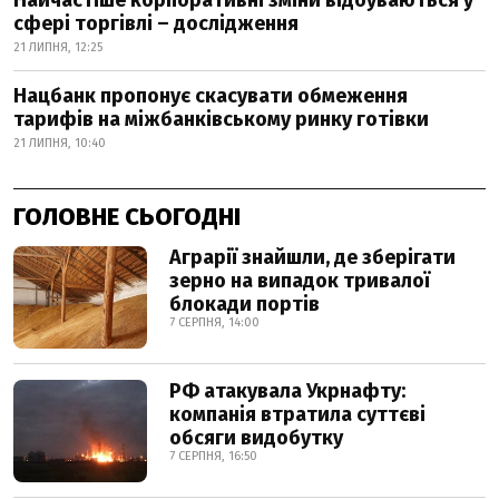
Найчастіше корпоративні зміни відбуваються у
сфері торгівлі – дослідження
21 ЛИПНЯ, 12:25
Нацбанк пропонує скасувати обмеження
тарифів на міжбанківському ринку готівки
21 ЛИПНЯ, 10:40
ГОЛОВНЕ СЬОГОДНІ
Аграрії знайшли, де зберігати
зерно на випадок тривалої
блокади портів
7 СЕРПНЯ, 14:00
РФ атакувала Укрнафту:
компанія втратила суттєві
обсяги видобутку
7 СЕРПНЯ, 16:50