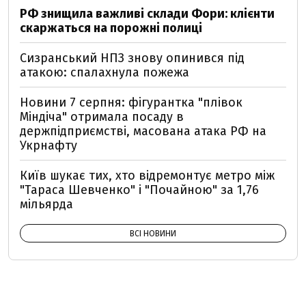
РФ знищила важливі склади Фори: клієнти
скаржаться на порожні полиці
Сизранський НПЗ знову опинився під
атакою: спалахнула пожежа
Новини 7 серпня: фігурантка "плівок
Міндіча" отримала посаду в
держпідприємстві, масована атака РФ на
Укрнафту
Київ шукає тих, хто відремонтує метро між
"Тараса Шевченко" і "Почайною" за 1,76
мільярда
ВСІ НОВИНИ