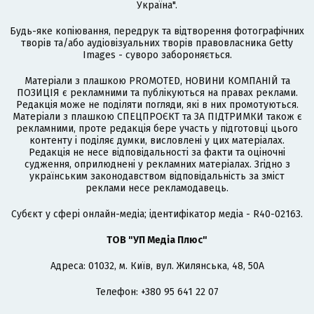
Україна".
Будь-яке копіювання, передрук та відтворення фотографічних
творів та/або аудіовізуальних творів правовласника Getty
Images - суворо забороняється.
Матеріали з плашкою PROMOTED, НОВИНИ КОМПАНІЙ та
ПОЗИЦІЯ є рекламними та публікуються на правах реклами.
Редакція може не поділяти погляди, які в них промотуються.
Матеріали з плашкою СПЕЦПРОЄКТ та ЗА ПІДТРИМКИ також є
рекламними, проте редакція бере участь у підготовці цього
контенту і поділяє думки, висловлені у цих матеріалах.
Редакція не несе відповідальності за факти та оціночні
судження, оприлюднені у рекламних матеріалах. Згідно з
українським законодавством відповідальність за зміст
реклами несе рекламодавець.
Cубєкт у сфері онлайн-медіа; ідентифікатор медіа - R40-02163.
ТОВ "УП Медіа Плюс"
Адреса: 01032, м. Київ, вул. Жилянська, 48, 50А
Телефон: +380 95 641 22 07