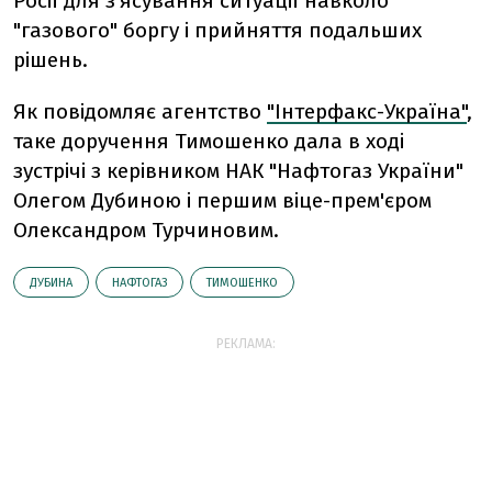
Росії для з'ясування ситуації навколо
"газового" боргу і прийняття подальших
рішень.
Як повідомляє агентство
"Інтерфакс-Україна"
,
таке доручення Тимошенко дала в ході
зустрічі з керівником НАК "Нафтогаз України"
Олегом Дубиною і першим віце-прем'єром
Олександром Турчиновим.
ДУБИНА
НАФТОГАЗ
ТИМОШЕНКО
РЕКЛАМА: