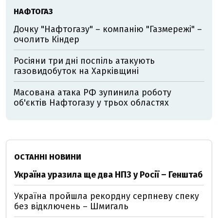
НАФТОГАЗ
Дочку "Нафтогазу" – компанію "Газмережі" –
очолить Кіндер
Росіяни три дні поспіль атакують
газовидобуток на Харківщині
Масована атака РФ зупинила роботу
об'єктів Нафтогазу у трьох областях
ОСТАННІ НОВИНИ
Україна уразила ще два НПЗ у Росії – Генштаб
Україна пройшла рекордну серпневу спеку
без відключень – Шмигаль