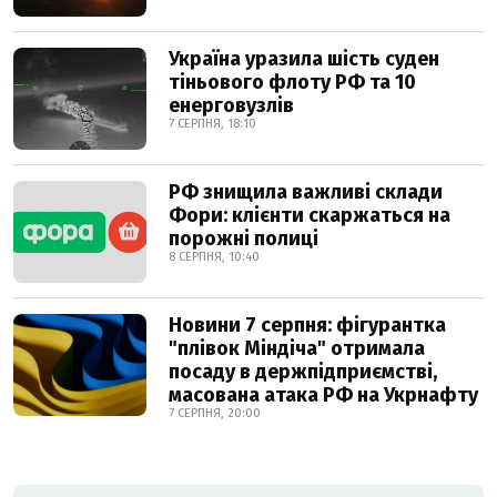
Україна уразила шість суден
тіньового флоту РФ та 10
енерговузлів
7 СЕРПНЯ, 18:10
РФ знищила важливі склади
Фори: клієнти скаржаться на
порожні полиці
8 СЕРПНЯ, 10:40
Новини 7 серпня: фігурантка
"плівок Міндіча" отримала
посаду в держпідприємстві,
масована атака РФ на Укрнафту
7 СЕРПНЯ, 20:00