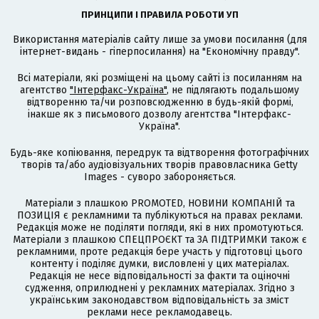
ПРИНЦИПИ І ПРАВИЛА РОБОТИ УП
Використання матеріалів сайту лише за умови посилання (для
інтернет-видань - гіперпосилання) на "Економічну правду".
Всі матеріали, які розміщені на цьому сайті із посиланням на
агентство
"Інтерфакс-Україна"
, не підлягають подальшому
відтворенню та/чи розповсюдженню в будь-якій формі,
інакше як з письмового дозволу агентства "Інтерфакс-
Україна".
Будь-яке копіювання, передрук та відтворення фотографічних
творів та/або аудіовізуальних творів правовласника Getty
Images - суворо забороняється.
Матеріали з плашкою PROMOTED, НОВИНИ КОМПАНІЙ та
ПОЗИЦІЯ є рекламними та публікуються на правах реклами.
Редакція може не поділяти погляди, які в них промотуються.
Матеріали з плашкою СПЕЦПРОЄКТ та ЗА ПІДТРИМКИ також є
рекламними, проте редакція бере участь у підготовці цього
контенту і поділяє думки, висловлені у цих матеріалах.
Редакція не несе відповідальності за факти та оціночні
судження, оприлюднені у рекламних матеріалах. Згідно з
українським законодавством відповідальність за зміст
реклами несе рекламодавець.