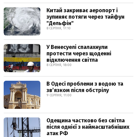
Китай закриває аеропорт і
зупиняє потяги через тайфун
"Дельфін"
8 СЕРПНЯ, 17:10
У Венесуелі спалахнули
протести через щоденні
відключення світла
8 СЕРПНЯ, 18:00
В Одесі проблеми з водою та
звʼязком після обстрілу
9 СЕРПНЯ, 11:00
Одещина частково без світла
після однієї з наймасштабніших
атак РФ