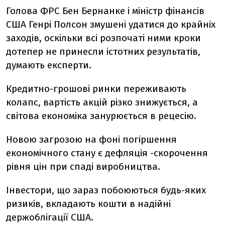
Голова ФРС Бен Бернанке і міністр фінансів
США Генрі Полсон змушені удатися до крайніх
заходів, оскільки всі розпочаті ними кроки
дотепер не принесли істотних результатів,
думають експерти.
Кредитно-грошові ринки переживають
колапс, вартість акцій різко знижується, а
світова економіка занурюється в рецесію.
Новою загрозою на фоні погіршення
економічного стану є дефляція -скорочення
рівня цін при спаді виробництва.
Інвестори, що зараз побоюються будь-яких
ризиків, вкладають кошти в надійні
держоблігації США.