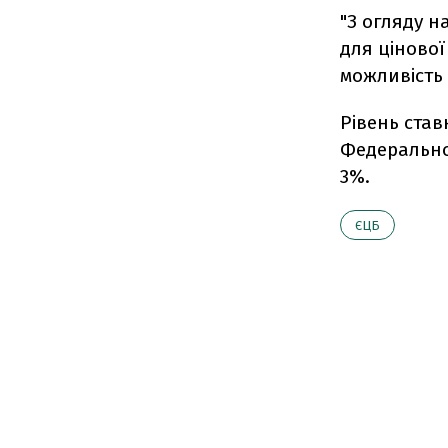
"З огляду н
для цінової
можливість 
Рівень став
Федеральної
3%.
ЄЦБ