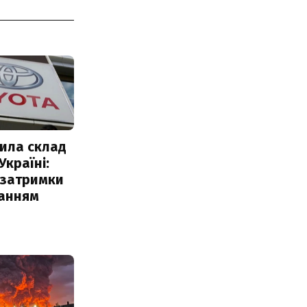
ила склад
Україні:
 затримки
чанням