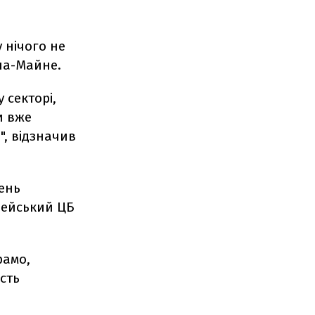
 нічого не
-на-Майне.
 секторі,
и вже
, відзначив
вень
опейський ЦБ
рамо,
сть