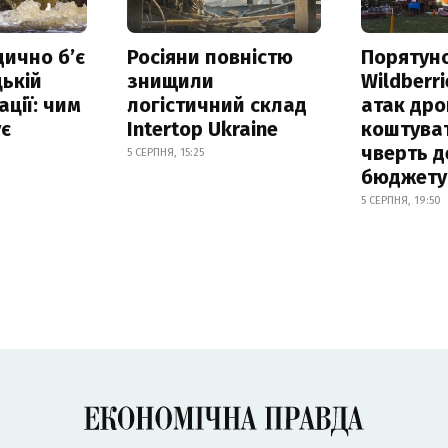
дично б’є
Росіяни повністю
Порятун
ькій
знищили
Wildberri
ації: чим
логістичний склад
атак дро
ує
Intertop Ukraine
коштува
чверть д
5 СЕРПНЯ, 15:25
бюджету
5 СЕРПНЯ, 19:50