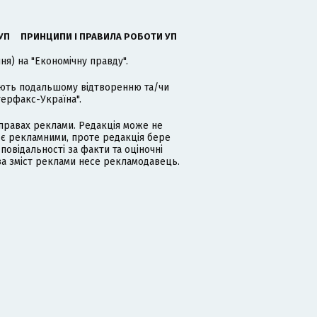
УП
ПРИНЦИПИ І ПРАВИЛА РОБОТИ УП
я) на "Економічну правду".
гають подальшому відтворенню та/чи
терфакс-Україна".
равах реклами. Редакція може не
 є рекламними, проте редакція бере
дповідальності за факти та оціночні
за зміст реклами несе рекламодавець.