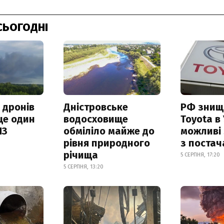
СЬОГОДНІ
 дронів
Дністровське
РФ знищ
ще один
водосховище
Toyota в 
ПЗ
обміліло майже до
можливі
рівня природного
з поста
річища
5 СЕРПНЯ, 17:20
5 СЕРПНЯ, 13:20