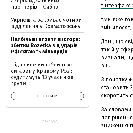
азербайджанських
"Інтерфакс 
партнерів – Сибіга
"Ми вже гов
Укрпошта закриває чотири
відділення у Краматорську
змінилося",
Найбільші втрати в історії:
Дані, що св
збитки Rozetka від ударів
так й у сфе
РФ сягають мільярдів
визнали, щ
Підпільне виробництво
він.
сигарет у Кривому Розі:
судитимуть 13 учасників
З початку ж
групи
становить 3
скоротить ст
ВСІ НОВИНИ
За словами
погіршення 
РЕКЛАМА:
зниження п