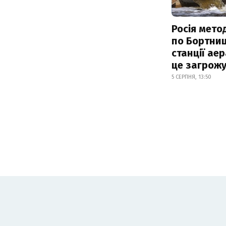
Росія мето
по Бортниц
станції аер
це загрож
5 СЕРПНЯ, 13:50