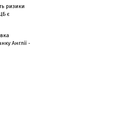
ть ризики
ЦБ є
авка
ку Англії -