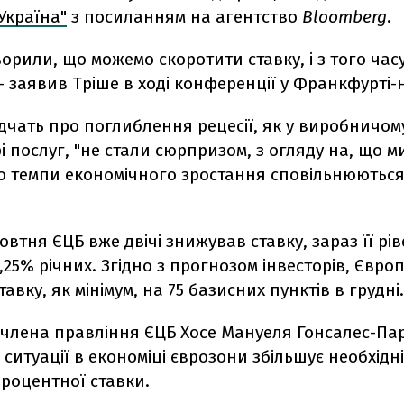
Україна"
з посиланням на агентство
Bloomberg
.
орили, що можемо скоротити ставку, і з того часу
 - заявив Тріше в ході конференції у Франкфурті
ідчать про поглиблення рецесії, як у виробничому
рі послуг, "не стали сюрпризом, з огляду на, що м
о темпи економічного зростання сповільнюються"
овтня ЄЦБ вже двічі знижував ставку, зараз її рі
,25% річних. Згідно з прогнозом інвесторів, Євр
авку, як мінімум, на 75 базисних пунктів в грудні.
 члена правління ЄЦБ Хосе Мануеля Гонсалес-Па
ситуації в економіці єврозони збільшує необхідні
роцентної ставки.