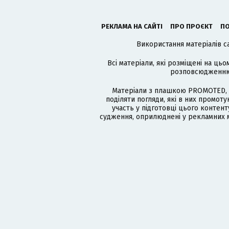
РЕКЛАМА НА САЙТІ
ПРО ПРОЄКТ
ПО
Використання матеріалів с
Всі матеріали, які розміщені на цьо
розповсюдженню в
Матеріали з плашкою PROMOTED, 
поділяти погляди, які в них промо
участь у підготовці цього контенту
судження, оприлюднені у рекламних м