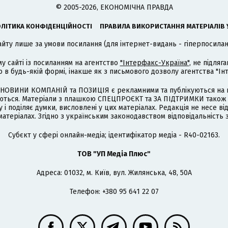
© 2005-2026, ЕКОНОМІЧНА ПРАВДА
ЛІТИКА КОНФІДЕНЦІЙНОСТІ
ПРАВИЛА ВИКОРИСТАННЯ МАТЕРІАЛІВ 
айту лише за умови посилання (для інтернет-видань - гіперпосиланн
му сайті із посиланням на агентство
"Інтерфакс-Україна"
, не підля
 будь-якій формі, інакше як з письмового дозволу агентства "Ін
НОВИНИ КОМПАНІЙ та ПОЗИЦІЯ є рекламними та публікуються на п
туються. Матеріали з плашкою СПЕЦПРОЄКТ та ЗА ПІДТРИМКИ також
 і поділяє думки, висловлені у цих матеріалах. Редакція не несе ві
атеріалах. Згідно з українським законодавством відповідальність 
Cубєкт у сфері онлайн-медіа; ідентифікатор медіа - R40-02163.
ТОВ "УП Медіа Плюс"
Адреса: 01032, м. Київ, вул. Жилянська, 48, 50А
Телефон: +380 95 641 22 07