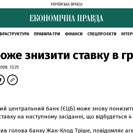
ФРАСТРУКТУРА
ПРАВИЛА ГРИ
ФІНАНСИ
СПЕЦПРОЄКТИ
ІНТЕР
оже знизити ставку в гр
08, 13:25
ий центральний банк (ЄЦБ) може знову понизит
тавку на наступному засіданні, що відбудеться 4
вив голова банку Жан-Клод Тріше, повідомляє аг