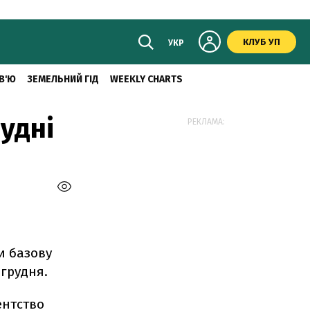
КЛУБ УП
УКР
В'Ю
ЗЕМЕЛЬНИЙ ГІД
WEEKLY CHARTS
удні
РЕКЛАМА:
и базову
 грудня.
ентство