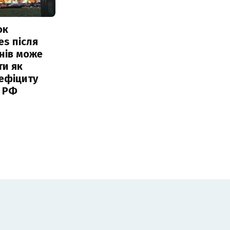
ок
es після
нів може
ти як
ефіциту
 РФ