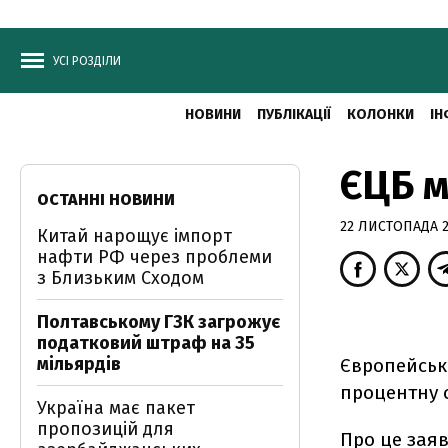
УСІ РОЗДІЛИ
НОВИНИ
ПУБЛІКАЦІЇ
КОЛОНКИ
ІН
ЄЦБ м
ОСТАННІ НОВИНИ
22 ЛИСТОПАДА 20
Китай нарощує імпорт
нафти РФ через проблеми
з Близьким Сходом
Полтавському ГЗК загрожує
податковий штраф на 35
мільярдів
Європейськ
процентну с
Україна має пакет
пропозицій для
Про це зая