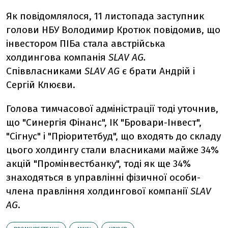
Як повідомлялося, 11 листопада заступник
голови НБУ Володимир Кротюк повідомив, що
інвестором ПІБа стала австрійська
холдингова компанія
SLAV AG.
Співвласниками
SLAV AG
є брати Андрій і
Сергій Клюєви.
Голова тимчасової адміністрації тоді уточнив,
що "Синергія Фінанс", ІК "Бровари-Інвест",
"Сігнус" і "Пріоритетбуд", що входять до складу
цього холдингу стали власниками майже 34%
акцій "Промінвестбанку", тоді як ще 34%
знаходяться в управлінні фізичної особи-
члена правління холдингової компанії
SLAV
AG
.