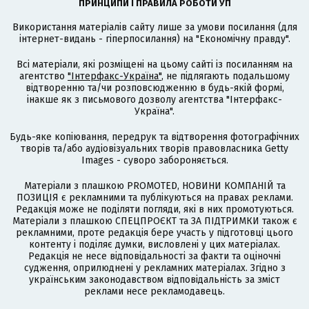
ПРИНЦИПИ І ПРАВИЛА РОБОТИ УП
Використання матеріалів сайту лише за умови посилання (для
інтернет-видань - гіперпосилання) на "Економічну правду".
Всі матеріали, які розміщені на цьому сайті із посиланням на
агентство
"Інтерфакс-Україна"
, не підлягають подальшому
відтворенню та/чи розповсюдженню в будь-якій формі,
інакше як з письмового дозволу агентства "Інтерфакс-
Україна".
Будь-яке копіювання, передрук та відтворення фотографічних
творів та/або аудіовізуальних творів правовласника Getty
Images - суворо забороняється.
Матеріали з плашкою PROMOTED, НОВИНИ КОМПАНІЙ та
ПОЗИЦІЯ є рекламними та публікуються на правах реклами.
Редакція може не поділяти погляди, які в них промотуються.
Матеріали з плашкою СПЕЦПРОЄКТ та ЗА ПІДТРИМКИ також є
рекламними, проте редакція бере участь у підготовці цього
контенту і поділяє думки, висловлені у цих матеріалах.
Редакція не несе відповідальності за факти та оціночні
судження, оприлюднені у рекламних матеріалах. Згідно з
українським законодавством відповідальність за зміст
реклами несе рекламодавець.