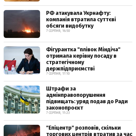
РФ атакувала Укрнафту:
компанія втратила суттєві
обсяги видобутку
7 СЕРПНЯ, 16:50
Фігурантка "плівок Міндіча"
отримала керівну посаду в
стратегічному
держпідприємстві
7 СЕРПНЯ, 17:10
Штрафи за
адмінправопорушення
підвищать: уряд подав до Ради
законопроєкт
7 СЕРПНЯ, 11:23
"Епіцентр" розповів, скільки
торгових центрів втратив за час