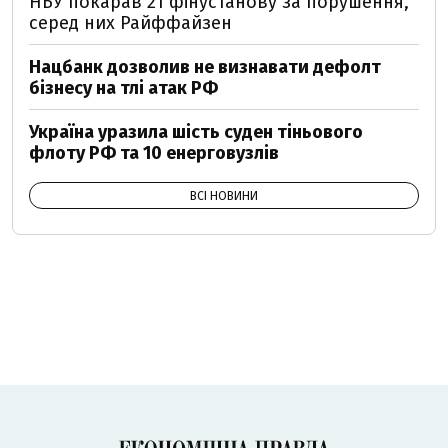
НБУ покарав 21 фінустанову за порушення,
серед них Райффайзен
Нацбанк дозволив не визнавати дефолт
бізнесу на тлі атак РФ
Україна уразила шість суден тіньового
флоту РФ та 10 енерговузлів
ВСІ НОВИНИ