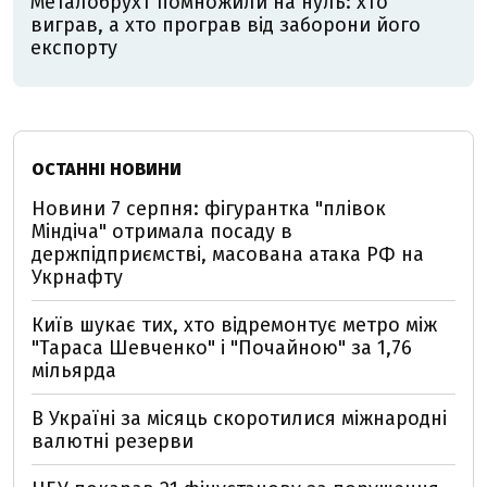
Металобрухт помножили на нуль: хто
виграв, а хто програв від заборони його
експорту
ОСТАННІ НОВИНИ
Новини 7 серпня: фігурантка "плівок
Міндіча" отримала посаду в
держпідприємстві, масована атака РФ на
Укрнафту
Київ шукає тих, хто відремонтує метро між
"Тараса Шевченко" і "Почайною" за 1,76
мільярда
В Україні за місяць скоротилися міжнародні
валютні резерви