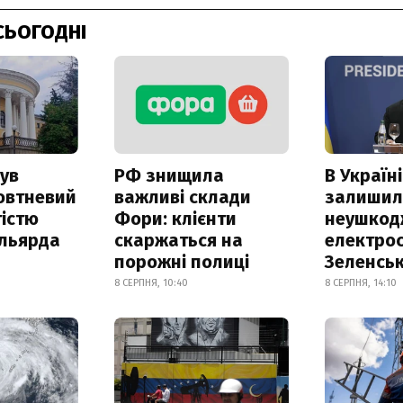
СЬОГОДНІ
ув
РФ знищила
В Україні
овтневий
важливі склади
залишил
істю
Фори: клієнти
неушкод
ільярда
скаржаться на
електрос
порожні полиці
Зеленсь
8 СЕРПНЯ, 10:40
8 СЕРПНЯ, 14:10