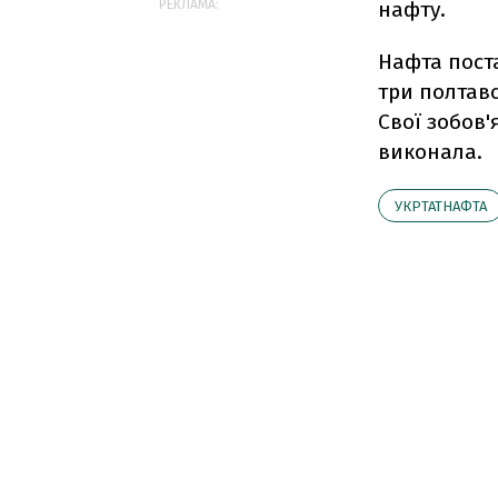
РЕКЛАМА:
нафту.
Нафта поста
три полтавсь
Свої зобов'
виконала.
УКРТАТНАФТА