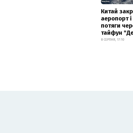
Китай зак
аеропорт і
потяги чер
тайфун "Д
8 СЕРПНЯ, 17:10