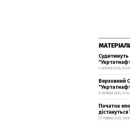
МАТЕРІАЛ
Судитимуть 
"Укртатнаф
4 СЕРПНЯ 2025, 09:4
Верховний С
"Укртатнаф
9 ЧЕРВНЯ 2025, 17:15
Початок епо
дістануться 
21 ТРАВНЯ 2025, 08:0