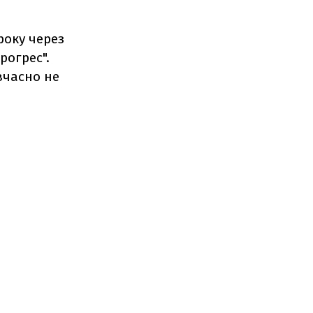
року через
рогрес".
вчасно не