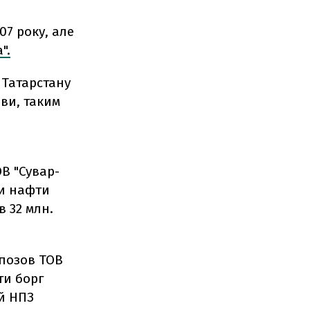
7 року, але
".
 Татарстану
ави, таким
В "Сувар-
ти нафти
в 32 млн.
 позов ТОВ
ти борг
ий НПЗ