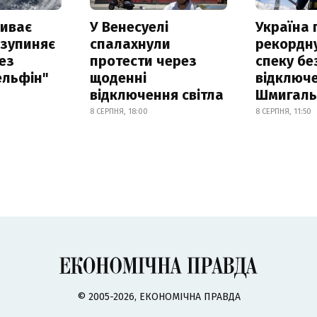
риває
У Венесуелі
Україна
 зупиняє
спалахнули
рекордн
ез
протести через
спеку бе
ельфін"
щоденні
відключе
відключення світла
Шмигал
8 СЕРПНЯ, 18:00
8 СЕРПНЯ, 11:50
© 2005-2026, ЕКОНОМІЧНА ПРАВДА