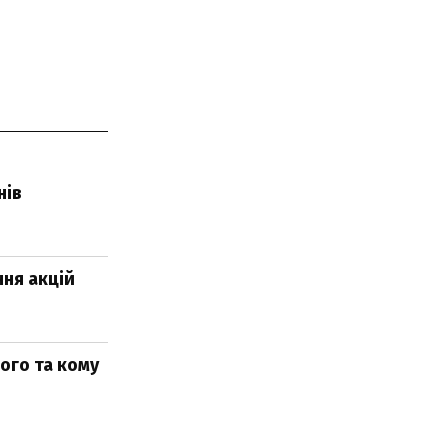
нів
ня акцій
ого та кому