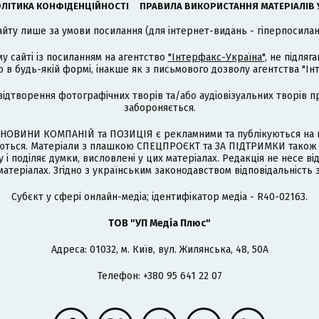
ЛІТИКА КОНФІДЕНЦІЙНОСТІ
ПРАВИЛА ВИКОРИСТАННЯ МАТЕРІАЛІВ 
айту лише за умови посилання (для інтернет-видань - гіперпосиланн
му сайті із посиланням на агентство
"Інтерфакс-Україна"
, не підля
 будь-якій формі, інакше як з письмового дозволу агентства "Ін
відтворення фотографічних творів та/або аудіовізуальних творів п
забороняється.
НОВИНИ КОМПАНІЙ та ПОЗИЦІЯ є рекламними та публікуються на п
туються. Матеріали з плашкою СПЕЦПРОЄКТ та ЗА ПІДТРИМКИ також
 і поділяє думки, висловлені у цих матеріалах. Редакція не несе ві
атеріалах. Згідно з українським законодавством відповідальність 
Cубєкт у сфері онлайн-медіа; ідентифікатор медіа - R40-02163.
ТОВ "УП Медіа Плюс"
Адреса: 01032, м. Київ, вул. Жилянська, 48, 50А
Телефон: +380 95 641 22 07