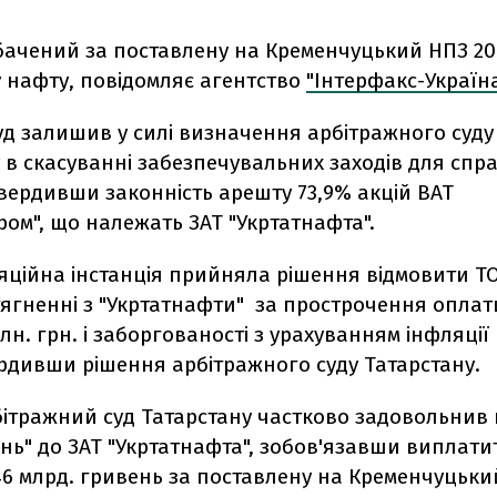
бачений за поставлену на Кременчуцький НПЗ 200
 нафту, повідомляє агентство
"Інтерфакс-Україна
суд залишив у силі визначення арбітражного суду
 в скасуванні забезпечувальних заходів для спр
вердивши законність арешту 73,9% акцій ВАТ
ом", що належать ЗАТ "Укртатнафта".
яційна інстанція прийняла рішення відмовити ТО
тягненні з "Укртатнафти" за прострочення опла
лн. грн. і заборгованості з урахуванням інфляції 
ердивши рішення арбітражного суду Татарстану.
бітражний суд Татарстану частково задовольнив
нь" до ЗАТ "Укртатнафта", зобов'язавши виплати
46 млрд. гривень за поставлену на Кременчуцьк