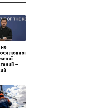
 не
ося жодної
женої
танції –
кий