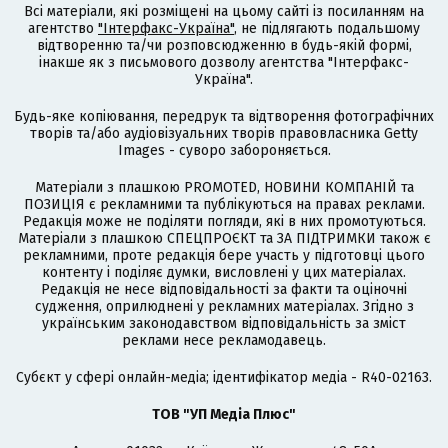
Всі матеріали, які розміщені на цьому сайті із посиланням на
агентство
"Інтерфакс-Україна"
, не підлягають подальшому
відтворенню та/чи розповсюдженню в будь-якій формі,
інакше як з письмового дозволу агентства "Інтерфакс-
Україна".
Будь-яке копіювання, передрук та відтворення фотографічних
творів та/або аудіовізуальних творів правовласника Getty
Images - суворо забороняється.
Матеріали з плашкою PROMOTED, НОВИНИ КОМПАНІЙ та
ПОЗИЦІЯ є рекламними та публікуються на правах реклами.
Редакція може не поділяти погляди, які в них промотуються.
Матеріали з плашкою СПЕЦПРОЄКТ та ЗА ПІДТРИМКИ також є
рекламними, проте редакція бере участь у підготовці цього
контенту і поділяє думки, висловлені у цих матеріалах.
Редакція не несе відповідальності за факти та оціночні
судження, оприлюднені у рекламних матеріалах. Згідно з
українським законодавством відповідальність за зміст
реклами несе рекламодавець.
Cубєкт у сфері онлайн-медіа; ідентифікатор медіа - R40-02163.
ТОВ "УП Медіа Плюс"