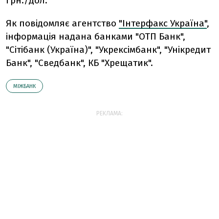
грн./дол.
Як повідомляє агентство
"Інтерфакс Україна"
,
інформація надана банками "ОТП Банк",
"Сітібанк (Україна)", "Укрексімбанк", "Унікредит
Банк", "Сведбанк", КБ "Хрещатик".
МІЖБАНК
РЕКЛАМА: