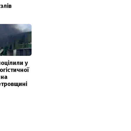
злів
поцілили у
огістичної
 на
етровщині