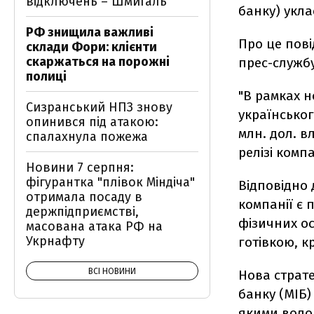
відключень – Шмигаль
банку) укла
РФ знищила важливі
Про це пов
склади Фори: клієнти
скаржаться на порожні
прес-служб
полиці
"В рамках н
Сизранський НПЗ знову
українськог
опинився під атакою:
млн. дол. в
спалахнула пожежа
релізі компа
Новини 7 серпня:
фігурантка "плівок Міндіча"
Відповідно 
отримала посаду в
компанії є
держпідприємстві,
фізичних о
масована атака РФ на
Укрнафту
готівкою, 
ВСІ НОВИНИ
Нова страте
банку (МІБ)
якими воло