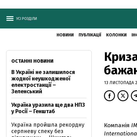
УСІ РОЗДІЛИ
НОВИНИ
ПУБЛІКАЦІЇ
КОЛОНКИ
ІН
Криза
ОСТАННІ НОВИНИ
бажаю
В Україні не залишилося
жодної неушкодженої
13 ЛИСТОПАДА 20
електростанції –
Зеленський
Україна уразила ще два НПЗ
у Росії – Генштаб
Україна пройшла рекордну
Компанія
IM
серпневу спеку без
Internationa