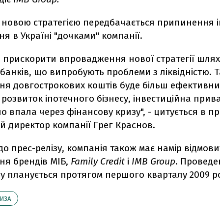
м новою стратегією передбачається припинення 
я в Україні "дочками" компанії.
 прискорити впровадження нової стратегії шля
анків, що випробують проблеми з ліквідністю. Т
ня довгострокових коштів буде більш ефективни
озвиток іпотечного бізнесу, інвестиційна прив
но впала через фінансову кризу", - цитується в пр
й директор компанії Грег Краснов.
до прес-релізу, компанія також має намір відмови
ня брендів МІБ,
Family Credit
і
IMB Group
. Провед
у планується протягом першого кварталу 2009 р
ИЗА