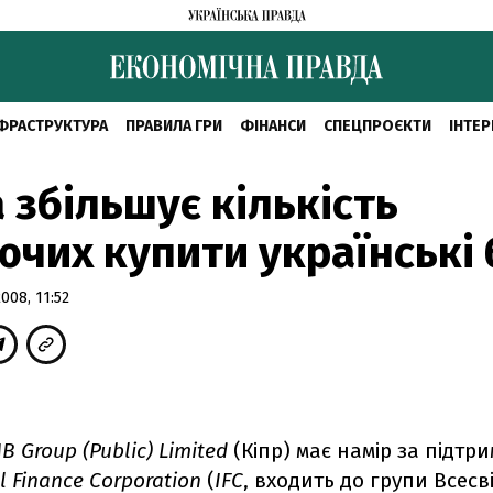
ФРАСТРУКТУРА
ПРАВИЛА ГРИ
ФІНАНСИ
СПЕЦПРОЄКТИ
ІНТЕР
 збільшує кількість
чих купити українські
08, 11:52
B Group (Public) Limited
(Кіпр) має намір за підтр
l Finance Corporation
(
IFC
, входить до групи Всесв