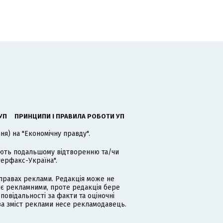
УП
ПРИНЦИПИ І ПРАВИЛА РОБОТИ УП
я) на "Економічну правду".
гають подальшому відтворенню та/чи
терфакс-Україна".
равах реклами. Редакція може не
 є рекламними, проте редакція бере
дповідальності за факти та оціночні
за зміст реклами несе рекламодавець.