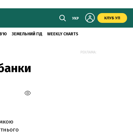
КЛУБ УП
УКР
В'Ю
ЗЕМЕЛЬНИЙ ГІД
WEEKLY CHARTS
РЕКЛАМА:
 банки
имкою
ітнього