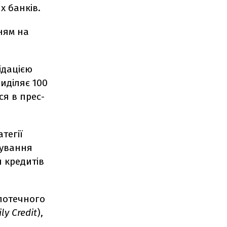
х банків.
ням на
ідацією
иділяє 100
ься в прес-
тегії
тування
 кредитів
іпотечного
ly Credit
),