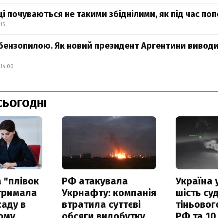
і почуваються не такими збіднілими, як під час по
15
 бензопилою. Як новий президент Аргентини вивод
14:00
СЬОГОДНІ
 "плівок
РФ атакувала
Україна 
отримала
Укрнафту: компанія
шість су
саду в
втратила суттєві
тіньовог
ому
обсяги видобутку
РФ та 10