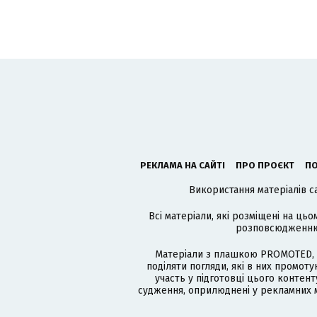
РЕКЛАМА НА САЙТІ
ПРО ПРОЄКТ
ПО
Використання матеріалів с
Всі матеріали, які розміщені на цьо
розповсюдженню в
Матеріали з плашкою PROMOTED, 
поділяти погляди, які в них промо
участь у підготовці цього контенту
судження, оприлюднені у рекламних м