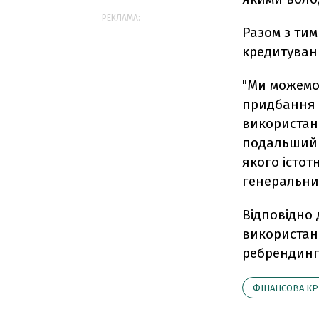
РЕКЛАМА:
Разом з ти
кредитуванн
"Ми можемо
придбання б
використан
подальший р
якого істот
генеральни
Відповідно 
використан
ребрендинг
ФІНАНСОВА КР