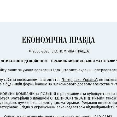
© 2005-2026, ЕКОНОМІЧНА ПРАВДА
ЛІТИКА КОНФІДЕНЦІЙНОСТІ
ПРАВИЛА ВИКОРИСТАННЯ МАТЕРІАЛІВ 
айту лише за умови посилання (для інтернет-видань - гіперпосиланн
му сайті із посиланням на агентство
"Інтерфакс-Україна"
, не підля
 будь-якій формі, інакше як з письмового дозволу агентства "Ін
НОВИНИ КОМПАНІЙ та ПОЗИЦІЯ є рекламними та публікуються на п
туються. Матеріали з плашкою СПЕЦПРОЄКТ та ЗА ПІДТРИМКИ також
 і поділяє думки, висловлені у цих матеріалах. Редакція не несе ві
атеріалах. Згідно з українським законодавством відповідальність 
Cубєкт у сфері онлайн-медіа; ідентифікатор медіа - R40-02163.