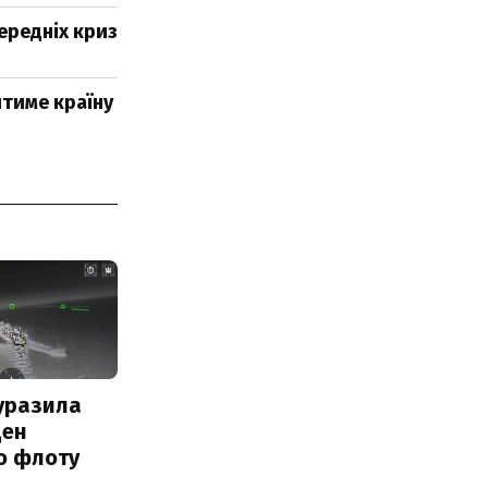
передніх криз
итиме країну
уразила
ден
о флоту