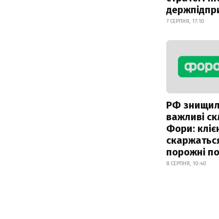
держпідпр
7 СЕРПНЯ, 17:10
РФ знищи
важливі с
Фори: кліє
скаржатьс
порожні по
8 СЕРПНЯ, 10:40