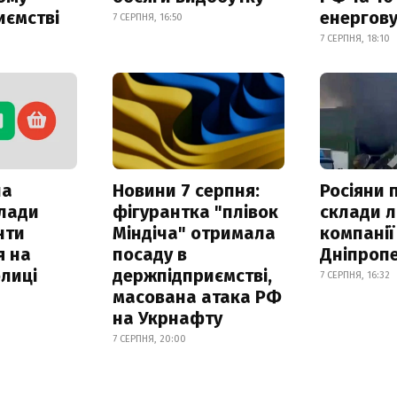
иємстві
енергову
7 СЕРПНЯ, 16:50
7 СЕРПНЯ, 18:10
ла
Новини 7 серпня:
Росіяни 
клади
фігурантка "плівок
склади л
нти
Міндіча" отримала
компанії
я на
посаду в
Дніпроп
лиці
держпідприємстві,
7 СЕРПНЯ, 16:32
масована атака РФ
на Укрнафту
7 СЕРПНЯ, 20:00