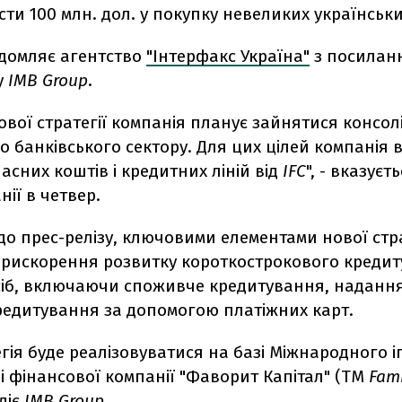
сти 100 млн. дол. у покупку невеликих українськи
ідомляє агентство
"Інтерфакс Україна"
з посилан
у
IMB Group
.
ової стратегії компанія планує зайнятися консол
о банківського сектору. Для цих цілей компанія в
ласних коштів і кредитних ліній від
IFC
", - вказуєт
нії в четвер.
до прес-релізу, ключовими елементами нової стра
 прискорення розвитку короткострокового креди
сіб, включаючи споживче кредитування, надання
кредитування за допомогою платіжних карт.
гія буде реалізовуватися на базі Міжнародного 
 і фінансової компанії "Фаворит Капітал" (ТМ
Fami
діє
IMB Group.