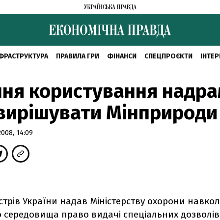
ФРАСТРУКТУРА
ПРАВИЛА ГРИ
ФІНАНСИ
СПЕЦПРОЄКТИ
ІНТЕР
ня користування надр
вирішувати Мінприроди
008, 14:09
істрів України надав Міністерству охорони навк
 середовища право видачі спеціальних дозволів 