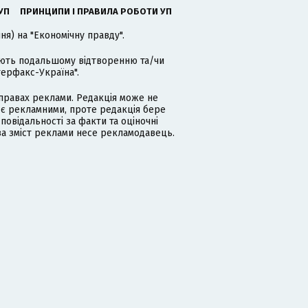
УП
ПРИНЦИПИ І ПРАВИЛА РОБОТИ УП
я) на "Економічну правду".
гають подальшому відтворенню та/чи
терфакс-Україна".
равах реклами. Редакція може не
 є рекламними, проте редакція бере
дповідальності за факти та оціночні
за зміст реклами несе рекламодавець.