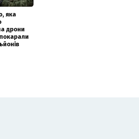
, яка
о
ла дрони
 покарали
льйонів