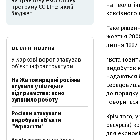
на грантову екологічну
на геологіч
програму ЄС LIFE: який
коксівного 
бюджет
Таке рішенн
жовтня 2008
липня 1997
ОСТАННІ НОВИНИ
"Встановити
У Харкові ворог атакував
обʼєкт інфраструктури
видобуток 
надаються 
На Житомирщині росіяни
середовища 
влучили у німецьке
підприємство: воно
до порядку 
зупинило роботу
говориться 
Росіяни атакували
Крім того, 
видобувні обʼєкти
ресурсів) 
"Укрнафти"
для економі