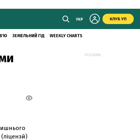
КЛУБ УП
УКР
В'Ю
ЗЕМЕЛЬНИЙ ГІД
WEEKLY CHARTS
ами
РЕКЛАМА:
олишнього
(ліцензй)