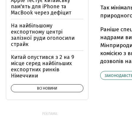
Apple тестує китайську
пам'ять для iPhone та
Так мінімал
MacBook через дефіцит
природного г
На найбільшому
Раніше спе
експортному центрі
надрами ви
залізної руди оголосили
страйк
Мінприроди
комісією з
Китай опустився з 2 на 9
дозволів н
місце серед найбільших
експортних ринків
Німеччини
ЗАКОНОДАВСТ
ВСІ НОВИНИ
РЕКЛАМА: