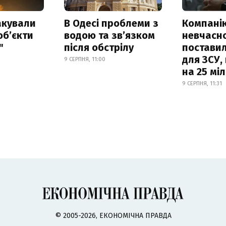
акували
В Одесі проблеми з
Компанію
обʼєкти
водою та звʼязком
невчасн
"
після обстрілу
постави
для ЗСУ,
9 СЕРПНЯ, 11:00
на 25 мі
9 СЕРПНЯ, 11:31
© 2005-2026, ЕКОНОМІЧНА ПРАВДА