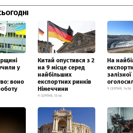
СЬОГОДНІ
рщині
Китай опустився з 2
На найб
учили у
на 9 місце серед
експортн
найбільших
залізної
во: воно
експортних ринків
оголоси
роботу
Німеччини
9 СЕРПНЯ, 14:56
9 СЕРПНЯ, 13:46