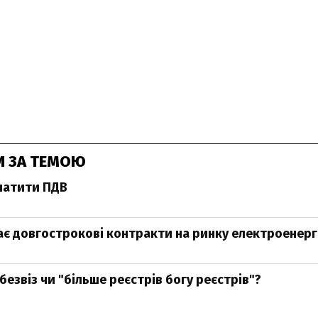
И ЗА ТЕМОЮ
платити ПДВ
ає довгострокові контракти на ринку електроенергі
езвіз чи "більше реєстрів богу реєстрів"?