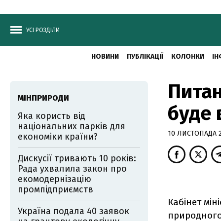
УСІ РОЗДІЛИ
НОВИНИ
ПУБЛІКАЦІЇ
КОЛОНКИ
ІН
Питан
МІНПРИРОДИ
буде 
Яка користь від
національних парків для
10 ЛИСТОПАДА 2
економіки країни?
Дискусії тривають 10 років:
Рада ухвалила закон про
екомодернізацію
промпідприємств
Кабінет мін
Україна подала 40 заявок
природного