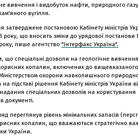
не вивчення і видобуток нафти, природного газу
кам'яного вугілля.
я затверджене постановою Кабінету міністрів Укр
 року, що вносить зміни до урядової постанови 
 року, пише агентство
"Інтерфакс Україна".
, що спеціальні дозволи на геологічне вивчення
корисних копалин, включених до вищевказаного 
Міністерством охорони навколишнього природн
на підставі рішення Кабінету міністрів України в
надання спеціальних дозволів на користування 
в документі.
уряд переглянув рівень мінімальних запасів (пер
корисних копалин, що вважаються стратегічно в
ки України.