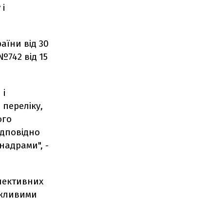
 і
аїни від 30
№742 від 15
 і
переліку,
ого
ідповідно
надрами", -
спективних
ажливими