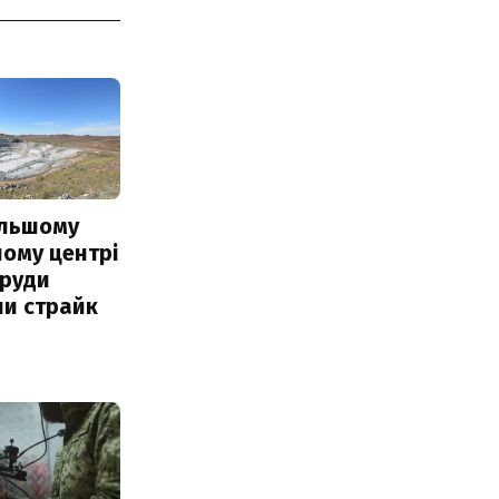
ільшому
ому центрі
 руди
ли страйк