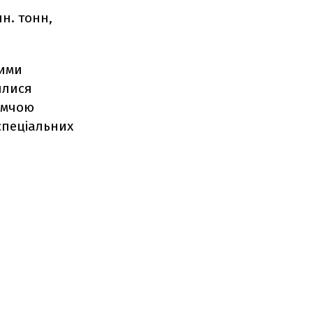
н. тонн,
ними
илися
омчою
спеціальних