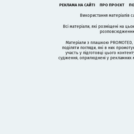
РЕКЛАМА НА САЙТІ
ПРО ПРОЄКТ
ПО
Використання матеріалів с
Всі матеріали, які розміщені на цьо
розповсюдженню в
Матеріали з плашкою PROMOTED, 
поділяти погляди, які в них промо
участь у підготовці цього контенту
судження, оприлюднені у рекламних м