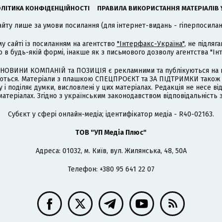
ЛІТИКА КОНФІДЕНЦІЙНОСТІ
ПРАВИЛА ВИКОРИСТАННЯ МАТЕРІАЛІВ 
айту лише за умови посилання (для інтернет-видань - гіперпосиланн
му сайті із посиланням на агентство
"Інтерфакс-Україна"
, не підля
 будь-якій формі, інакше як з письмового дозволу агентства "Ін
НОВИНИ КОМПАНІЙ та ПОЗИЦІЯ є рекламними та публікуються на п
туються. Матеріали з плашкою СПЕЦПРОЄКТ та ЗА ПІДТРИМКИ також
 і поділяє думки, висловлені у цих матеріалах. Редакція не несе ві
атеріалах. Згідно з українським законодавством відповідальність 
Cубєкт у сфері онлайн-медіа; ідентифікатор медіа - R40-02163.
ТОВ "УП Медіа Плюс"
Адреса: 01032, м. Київ, вул. Жилянська, 48, 50А
Телефон: +380 95 641 22 07