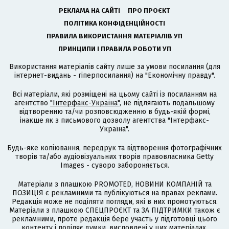
РЕКЛАМА НА САЙТІ
ПРО ПРОЄКТ
ПОЛІТИКА КОНФІДЕНЦІЙНОСТІ
ПРАВИЛА ВИКОРИСТАННЯ МАТЕРІАЛІВ УП
ПРИНЦИПИ І ПРАВИЛА РОБОТИ УП
Використання матеріалів сайту лише за умови посилання (для
інтернет-видань - гіперпосилання) на "Економічну правду".
Всі матеріали, які розміщені на цьому сайті із посиланням на
агентство
"Інтерфакс-Україна"
, не підлягають подальшому
відтворенню та/чи розповсюдженню в будь-якій формі,
інакше як з письмового дозволу агентства "Інтерфакс-
Україна".
Будь-яке копіювання, передрук та відтворення фотографічних
творів та/або аудіовізуальних творів правовласника Getty
Images - суворо забороняється.
Матеріали з плашкою PROMOTED, НОВИНИ КОМПАНІЙ та
ПОЗИЦІЯ є рекламними та публікуються на правах реклами.
Редакція може не поділяти погляди, які в них промотуються.
Матеріали з плашкою СПЕЦПРОЄКТ та ЗА ПІДТРИМКИ також є
рекламними, проте редакція бере участь у підготовці цього
контенту і поділяє думки, висловлені у цих матеріалах.