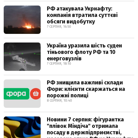
РФ атакувала Укрнафту:
компанія втратила суттєві
обсяги видобутку
7 СЕРПНЯ, 16:50
Україна уразила шість суден
тіньового флоту РФ та 10
енерговузлів
7 СЕРПНЯ, 18:10
РФ знищила важливі склади
Фори: клієнти скаржаться на
порожні полиці
8 СЕРПНЯ, 10:40
Новини 7 серпня: фігурантка
"плівок Міндіча" отримала
посаду в держпідприємстві,