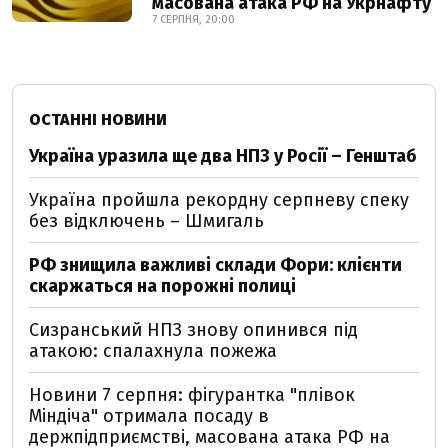
масована атака РФ на Укрнафту
7 СЕРПНЯ, 20:00
ОСТАННІ НОВИНИ
Україна уразила ще два НПЗ у Росії – Генштаб
Україна пройшла рекордну серпневу спеку
без відключень – Шмигаль
РФ знищила важливі склади Фори: клієнти
скаржаться на порожні полиці
Сизранський НПЗ знову опинився під
атакою: спалахнула пожежа
Новини 7 серпня: фігурантка "плівок
Міндіча" отримала посаду в
держпідприємстві, масована атака РФ на