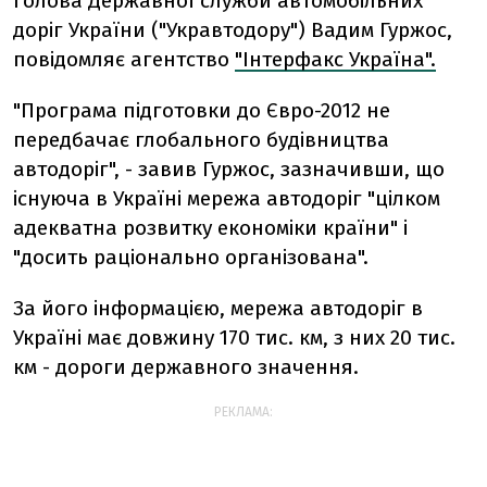
голова Державної служби автомобільних
доріг України ("Укравтодору") Вадим Гуржос,
повідомляє агентство
"Інтерфакс Україна".
"Програма підготовки до Євро-2012 не
передбачає глобального будівництва
автодоріг", - завив Гуржос, зазначивши, що
існуюча в Україні мережа автодоріг "цілком
адекватна розвитку економіки країни" і
"досить раціонально організована".
За його інформацією, мережа автодоріг в
Україні має довжину 170 тис. км, з них 20 тис.
км - дороги державного значення.
РЕКЛАМА: