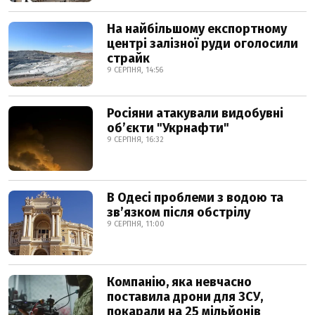
На найбільшому експортному
центрі залізної руди оголосили
страйк
9 СЕРПНЯ, 14:56
Росіяни атакували видобувні
обʼєкти "Укрнафти"
9 СЕРПНЯ, 16:32
В Одесі проблеми з водою та
звʼязком після обстрілу
9 СЕРПНЯ, 11:00
Компанію, яка невчасно
поставила дрони для ЗСУ,
покарали на 25 мільйонів