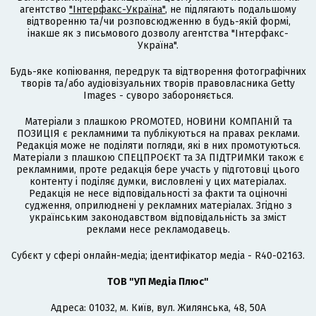
агентство
"Інтерфакс-Україна"
, не підлягають подальшому
відтворенню та/чи розповсюдженню в будь-якій формі,
інакше як з письмового дозволу агентства "Інтерфакс-
Україна".
Будь-яке копіювання, передрук та відтворення фотографічних
творів та/або аудіовізуальних творів правовласника Getty
Images - суворо забороняється.
Матеріали з плашкою PROMOTED, НОВИНИ КОМПАНІЙ та
ПОЗИЦІЯ є рекламними та публікуються на правах реклами.
Редакція може не поділяти погляди, які в них промотуються.
Матеріали з плашкою СПЕЦПРОЄКТ та ЗА ПІДТРИМКИ також є
рекламними, проте редакція бере участь у підготовці цього
контенту і поділяє думки, висловлені у цих матеріалах.
Редакція не несе відповідальності за факти та оціночні
судження, оприлюднені у рекламних матеріалах. Згідно з
українським законодавством відповідальність за зміст
реклами несе рекламодавець.
Cубєкт у сфері онлайн-медіа; ідентифікатор медіа - R40-02163.
ТОВ "УП Медіа Плюс"
Адреса: 01032, м. Київ, вул. Жилянська, 48, 50А