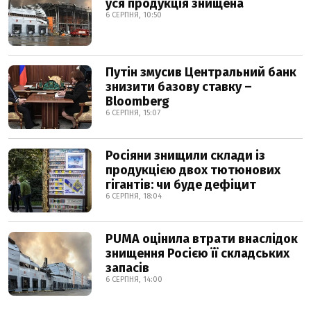
уся продукція знищена
6 СЕРПНЯ, 10:50
Путін змусив Центральний банк
знизити базову ставку –
Bloomberg
6 СЕРПНЯ, 15:07
Росіяни знищили склади із
продукцією двох тютюнових
гігантів: чи буде дефіцит
6 СЕРПНЯ, 18:04
PUMA оцінила втрати внаслідок
знищення Росією її складських
запасів
6 СЕРПНЯ, 14:00