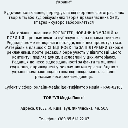
Україна".
Будь-яке копіювання, передрук та відтворення фотографічних
творів та/або аудіовізуальних творів правовласника Getty
Images - суворо забороняється.
Матеріали з плашкою PROMOTED, НОВИНИ КОМПАНІЙ та
ПОЗИЦІЯ є рекламними та публікуються на правах реклами.
Редакція може не поділяти погляди, які в них промотуються.
Матеріали з плашкою СПЕЦПРОЄКТ та ЗА ПІДТРИМКИ також є
рекламними, проте редакція бере участь у підготовці цього
контенту і поділяє думки, висловлені у цих матеріалах.
Редакція не несе відповідальності за факти та оціночні
судження, оприлюднені у рекламних матеріалах. Згідно з
українським законодавством відповідальність за зміст
реклами несе рекламодавець.
Cубєкт у сфері онлайн-медіа; ідентифікатор медіа - R40-02163.
ТОВ "УП Медіа Плюс"
Адреса: 01032, м. Київ, вул. Жилянська, 48, 50А
Телефон: +380 95 641 22 07