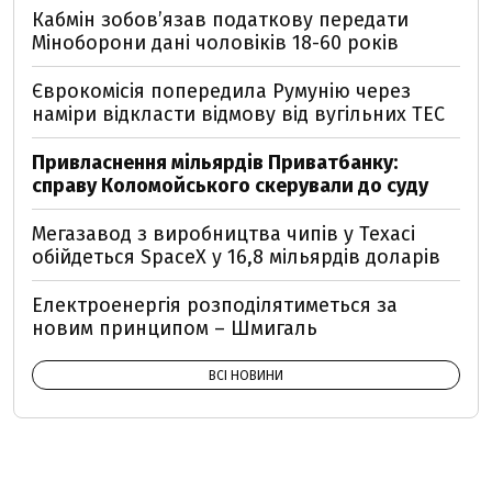
Кабмін зобовʼязав податкову передати
Міноборони дані чоловіків 18-60 років
Єврокомісія попередила Румунію через
наміри відкласти відмову від вугільних ТЕС
Привласнення мільярдів Приватбанку:
справу Коломойського скерували до суду
Мегазавод з виробництва чипів у Техасі
обійдеться SpaceX у 16,8 мільярдів доларів
Електроенергія розподілятиметься за
новим принципом – Шмигаль
ВСІ НОВИНИ