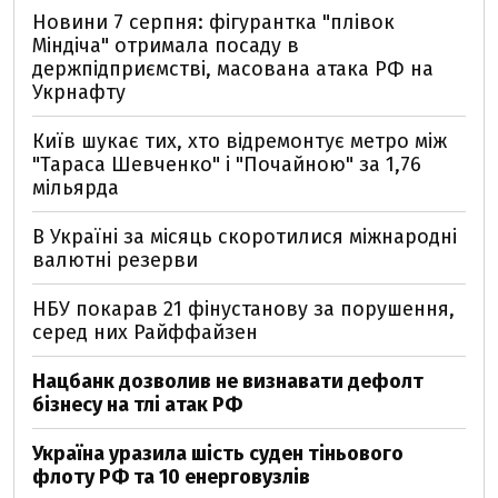
Новини 7 серпня: фігурантка "плівок
Міндіча" отримала посаду в
держпідприємстві, масована атака РФ на
Укрнафту
Київ шукає тих, хто відремонтує метро між
"Тараса Шевченко" і "Почайною" за 1,76
мільярда
В Україні за місяць скоротилися міжнародні
валютні резерви
НБУ покарав 21 фінустанову за порушення,
серед них Райффайзен
Нацбанк дозволив не визнавати дефолт
бізнесу на тлі атак РФ
Україна уразила шість суден тіньового
флоту РФ та 10 енерговузлів