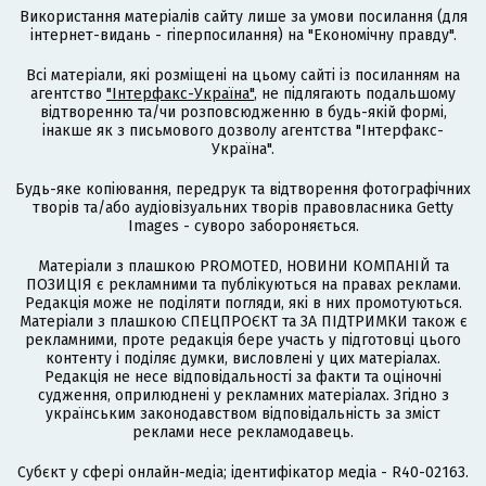
Використання матеріалів сайту лише за умови посилання (для
інтернет-видань - гіперпосилання) на "Економічну правду".
Всі матеріали, які розміщені на цьому сайті із посиланням на
агентство
"Інтерфакс-Україна"
, не підлягають подальшому
відтворенню та/чи розповсюдженню в будь-якій формі,
інакше як з письмового дозволу агентства "Інтерфакс-
Україна".
Будь-яке копіювання, передрук та відтворення фотографічних
творів та/або аудіовізуальних творів правовласника Getty
Images - суворо забороняється.
Матеріали з плашкою PROMOTED, НОВИНИ КОМПАНІЙ та
ПОЗИЦІЯ є рекламними та публікуються на правах реклами.
Редакція може не поділяти погляди, які в них промотуються.
Матеріали з плашкою СПЕЦПРОЄКТ та ЗА ПІДТРИМКИ також є
рекламними, проте редакція бере участь у підготовці цього
контенту і поділяє думки, висловлені у цих матеріалах.
Редакція не несе відповідальності за факти та оціночні
судження, оприлюднені у рекламних матеріалах. Згідно з
українським законодавством відповідальність за зміст
реклами несе рекламодавець.
Cубєкт у сфері онлайн-медіа; ідентифікатор медіа - R40-02163.