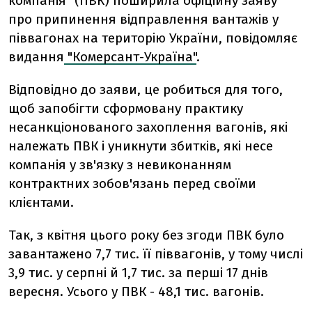
компанія" (ПВК) поширила офіційну заяву
про припинення відправлення вантажів у
піввагонах на територію України, повідомляє
видання
"Комерсант-Україна"
.
Відповідно до заяви, це робиться для того,
щоб запобігти сформовану практику
несанкціонованого захоплення вагонів, які
належать ПВК і уникнути збитків, які несе
компанія у зв'язку з невиконанням
контрактних зобов'язань перед своїми
клієнтами.
Так, з квітня цього року без згоди ПВК було
завантажено 7,7 тис. її піввагонів, у тому числі
3,9 тис. у серпні й 1,7 тис. за перші 17 днів
вересня. Усього у ПВК - 48,1 тис. вагонів.