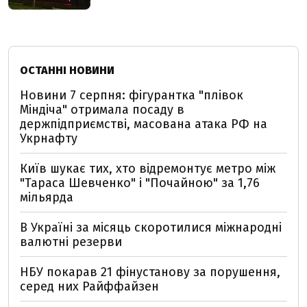
ОСТАННІ НОВИНИ
Новини 7 серпня: фігурантка "плівок
Міндіча" отримала посаду в
держпідприємстві, масована атака РФ на
Укрнафту
Київ шукає тих, хто відремонтує метро між
"Тараса Шевченко" і "Почайною" за 1,76
мільярда
В Україні за місяць скоротилися міжнародні
валютні резерви
НБУ покарав 21 фінустанову за порушення,
серед них Райффайзен