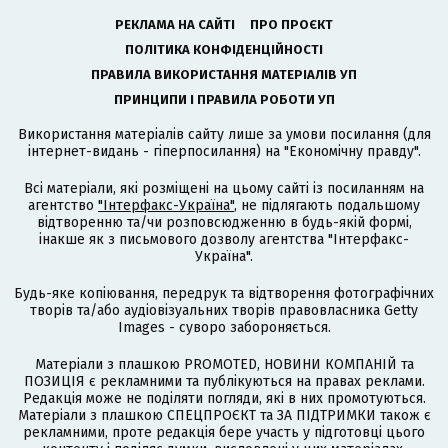
РЕКЛАМА НА САЙТІ
ПРО ПРОЄКТ
ПОЛІТИКА КОНФІДЕНЦІЙНОСТІ
ПРАВИЛА ВИКОРИСТАННЯ МАТЕРІАЛІВ УП
ПРИНЦИПИ І ПРАВИЛА РОБОТИ УП
Використання матеріалів сайту лише за умови посилання (для
інтернет-видань - гіперпосилання) на "Економічну правду".
Всі матеріали, які розміщені на цьому сайті із посиланням на
агентство
"Інтерфакс-Україна"
, не підлягають подальшому
відтворенню та/чи розповсюдженню в будь-якій формі,
інакше як з письмового дозволу агентства "Інтерфакс-
Україна".
Будь-яке копіювання, передрук та відтворення фотографічних
творів та/або аудіовізуальних творів правовласника Getty
Images - суворо забороняється.
Матеріали з плашкою PROMOTED, НОВИНИ КОМПАНІЙ та
ПОЗИЦІЯ є рекламними та публікуються на правах реклами.
Редакція може не поділяти погляди, які в них промотуються.
Матеріали з плашкою СПЕЦПРОЄКТ та ЗА ПІДТРИМКИ також є
рекламними, проте редакція бере участь у підготовці цього