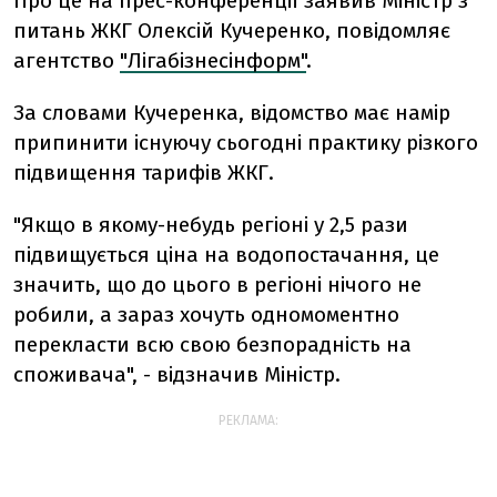
Про це на прес-конференції заявив Міністр з
питань ЖКГ Олексій Кучеренко, повідомляє
агентство
"Лігабізнесінформ"
.
За словами Кучеренка, відомство має намір
припинити існуючу сьогодні практику різкого
підвищення тарифів ЖКГ.
"Якщо в якому-небудь регіоні у 2,5 рази
підвищується ціна на водопостачання, це
значить, що до цього в регіоні нічого не
робили, а зараз хочуть одномоментно
перекласти всю свою безпорадність на
споживача", - відзначив Міністр.
РЕКЛАМА: