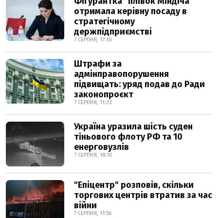
Фігурантка "плівок Міндіча"
отримала керівну посаду в
стратегічному
держпідприємстві
7 СЕРПНЯ, 17:10
Штрафи за
адмінправопорушення
підвищать: уряд подав до Ради
законопроєкт
7 СЕРПНЯ, 11:23
Україна уразила шість суден
тіньового флоту РФ та 10
енерговузлів
7 СЕРПНЯ, 18:10
"Епіцентр" розповів, скільки
торгових центрів втратив за час
війни
7 СЕРПНЯ, 11:56