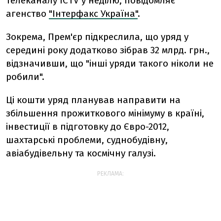
телеканалу ICTV у неділю, повідомляє
агенство
"Інтерфакс Україна"
.
Зокрема, Прем'єр підкреслила, що уряд у
середині року додатково зібрав 32 млрд. грн.,
відзначивши, що "інші уряди такого ніколи не
робили".
Ці кошти уряд планував направити на
збільшення прожиткового мінімуму в країні,
інвестиції в підготовку до Євро-2012,
шахтарські проблеми, суднобудівну,
авіабудівельну та космічну галузі.
РЕКЛАМА: