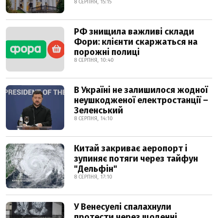
8 СЕРПНЯ, 15:15
РФ знищила важливі склади
Фори: клієнти скаржаться на
порожні полиці
8 СЕРПНЯ, 10:40
В Україні не залишилося жодної
неушкодженої електростанції –
Зеленський
8 СЕРПНЯ, 14:10
Китай закриває аеропорт і
зупиняє потяги через тайфун
"Дельфін"
8 СЕРПНЯ, 17:10
У Венесуелі спалахнули
протести через щоденні