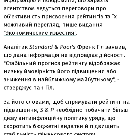
інформацію й повідомили, що зараз із
агентством ведуться переговори про
об'єктивність присвоєння рейтингів та їх
можливий перегляд, пише видання
"Экономические известия"
.
Аналітик
Standard & Poor's
Френк Гіл заявив,
що дана інформація не відповідає дійсності.
"Стабільний прогноз рейтингу відображає
низьку ймовірність його підвищення або
зниження в найближчому майбутньому", -
стверджує пан Гіл.
За його словами, щоб спрямувати рейтинг на
підвищення,
S & P
необхідно побачити більш
дієву антиінфляційну політику уряду, що
скоротить бюджетні видатки й підвищить
стабільність фінансового сектору.