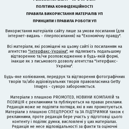
ПОЛІТИКА КОНФІДЕНЦІЙНОСТІ
ПРАВИЛА ВИКОРИСТАННЯ МАТЕРІАЛІВ УП
ПРИНЦИПИ І ПРАВИЛА РОБОТИ УП
Використання матеріалів сайту лише за умови посилання (для
інтернет-видань - гіперпосилання) на "Економічну правду".
Всі матеріали, які розміщені на цьому сайті із посиланням на
агентство
"Інтерфакс-Україна"
, не підлягають подальшому
відтворенню та/чи розповсюдженню в будь-якій формі,
інакше як з письмового дозволу агентства "Інтерфакс-
Україна".
Будь-яке копіювання, передрук та відтворення фотографічних
творів та/або аудіовізуальних творів правовласника Getty
Images - суворо забороняється.
Матеріали з плашкою PROMOTED, НОВИНИ КОМПАНІЙ та
ПОЗИЦІЯ є рекламними та публікуються на правах реклами.
Редакція може не поділяти погляди, які в них промотуються.
Матеріали з плашкою СПЕЦПРОЄКТ та ЗА ПІДТРИМКИ також є
рекламними, проте редакція бере участь у підготовці цього
контенту і поділяє думки, висловлені у цих матеріалах.
Редакція не несе відповідальності за факти та оціночні