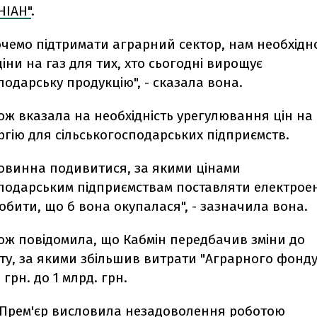
НІАН"
.
очемо підтримати аграрний сектор, нам необхідн
ціни на газ для тих, хто сьогодні вирощує
подарську продукцію", - сказала вона.
ож вказала на необхідність урегулювання цін на
гію для сільськогосподарських підприємств.
овинна подивитися, за якими цінами
сподарським підприємствам поставляти електрое
обити, що б вона окупалася", - зазначила вона.
ож повідомила, що Кабмін передбачив зміни до
у, за якими збільшив витрати "Аграрного фонду
 грн. до 1 млрд. грн.
, Прем'єр висловила незадоволення роботою