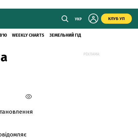
КЛУБ УП
УКР
В'Ю
WEEKLY CHARTS
ЗЕМЕЛЬНИЙ ГІД
на
РЕКЛАМА:
становлення
овідомляє