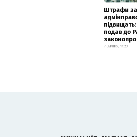
Штрафи з
адмінправ
підвищать:
подав до Р
законопро
7 СЕРПНЯ, 11:23