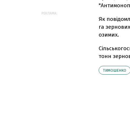
"Антимонопо
РЕКЛАМА:
Як повідомл
га зернових 
озимих.
Сільськогос
тонн зернов
ТИМОШЕНКО