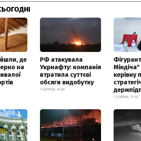
СЬОГОДНІ
айшли, де
РФ атакувала
Фігурант
зерно на
Укрнафту: компанія
Міндіча"
ривалої
втратила суттєві
керівну 
ртів
обсяги видобутку
стратегі
держпід
7 СЕРПНЯ, 16:50
7 СЕРПНЯ, 17:10