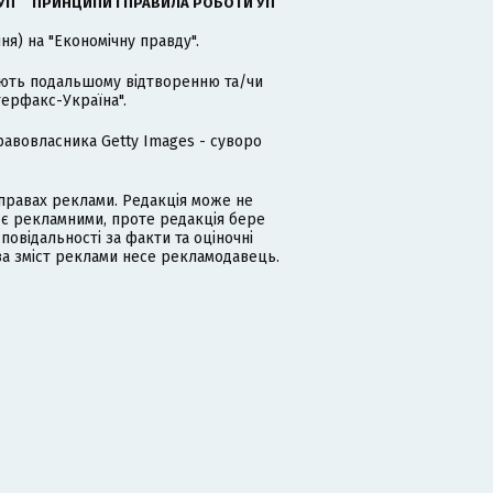
УП
ПРИНЦИПИ І ПРАВИЛА РОБОТИ УП
я) на "Економічну правду".
гають подальшому відтворенню та/чи
терфакс-Україна".
равовласника Getty Images - суворо
равах реклами. Редакція може не
 є рекламними, проте редакція бере
дповідальності за факти та оціночні
за зміст реклами несе рекламодавець.