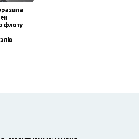
уразила
ден
о флоту
злів