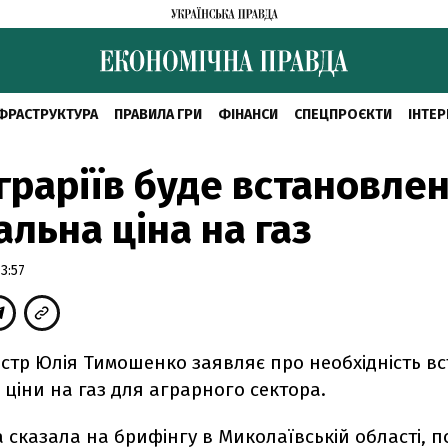
ФРАСТРУКТУРА
ПРАВИЛА ГРИ
ФІНАНСИ
СПЕЦПРОЄКТИ
ІНТЕР
граріїв буде встановле
альна ціна на газ
3:57
істр Юлія Тимошенко заявляє про необхідність в
 ціни на газ для аграрного сектора.
 сказала на брифінгу в Миколаївській області, п