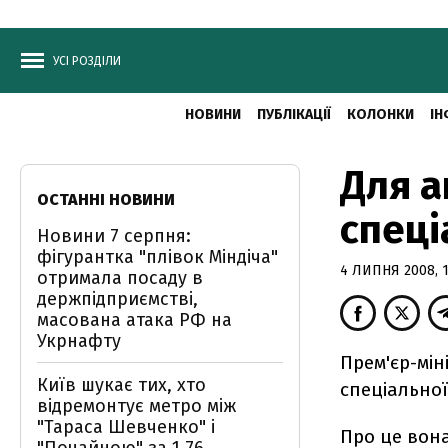
УСІ РОЗДІЛИ
НОВИНИ
ПУБЛІКАЦІЇ
КОЛОНКИ
ІН
Для а
ОСТАННІ НОВИНИ
спеці
Новини 7 серпня:
фігурантка "плівок Міндіча"
4 ЛИПНЯ 2008, 1
отримала посаду в
держпідприємстві,
масована атака РФ на
Укрнафту
Прем'єр-мін
Київ шукає тих, хто
спеціальної
відремонтує метро між
"Тараса Шевченко" і
Про це вона