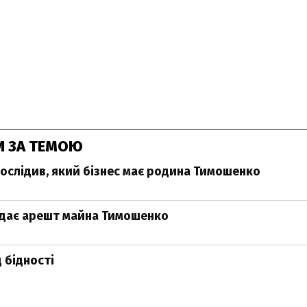
И ЗА ТЕМОЮ
дослідив, який бізнес має родина Тимошенко
ядає арешт майна Тимошенко
 бідності