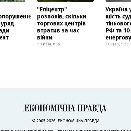
а
"Епіцентр"
Україна 
опорушення
розповів, скільки
шість су
 уряд
торгових центрів
тіньовог
ади
втратив за час
РФ та 10
єкт
війни
енергову
7 СЕРПНЯ, 11:56
7 СЕРПНЯ, 18:10
© 2005-2026, ЕКОНОМІЧНА ПРАВДА