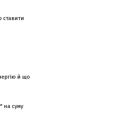
о ставити
нергію й що
" на суму