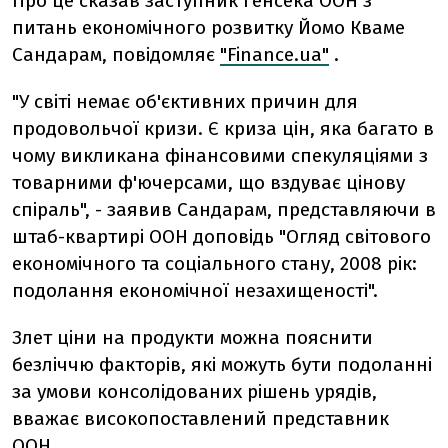
Про це сказав заступник генсека ООН з
питань економічного розвитку Йомо Кваме
Сандарам, повідомляє
"Finance.ua"
.
"У світі немає об'єктивних причин для
продовольчої кризи. Є криза цін, яка багато в
чому викликана фінансовими спекуляціями з
товарними ф'ючерсами, що вздуває цінову
спіраль", - заявив Сандарам, представляючи в
штаб-квартирі ООН доповідь "Огляд світового
економічного та соціального стану, 2008 рік:
подолання економічної незахищеності".
Злет ціни на продукти можна пояснити
безліччю факторів, які можуть бути подоланні
за умови консолідованих рішень урядів,
вважає високопоставлений представник
ООН.