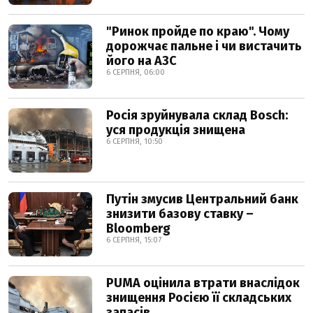
"Ринок пройде по краю". Чому
дорожчає пальне і чи вистачить
його на АЗС
6 СЕРПНЯ, 06:00
Росія зруйнувала склад Bosch:
уся продукція знищена
6 СЕРПНЯ, 10:50
Путін змусив Центральний банк
знизити базову ставку –
Bloomberg
6 СЕРПНЯ, 15:07
PUMA оцінила втрати внаслідок
знищення Росією її складських
запасів