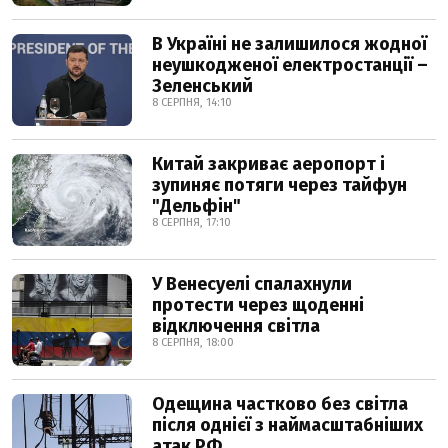
В Україні не залишилося жодної
неушкодженої електростанції –
Зеленський
8 СЕРПНЯ, 14:10
Китай закриває аеропорт і
зупиняє потяги через тайфун
"Дельфін"
8 СЕРПНЯ, 17:10
У Венесуелі спалахнули
протести через щоденні
відключення світла
8 СЕРПНЯ, 18:00
Одещина частково без світла
після однієї з наймасштабніших
атак РФ