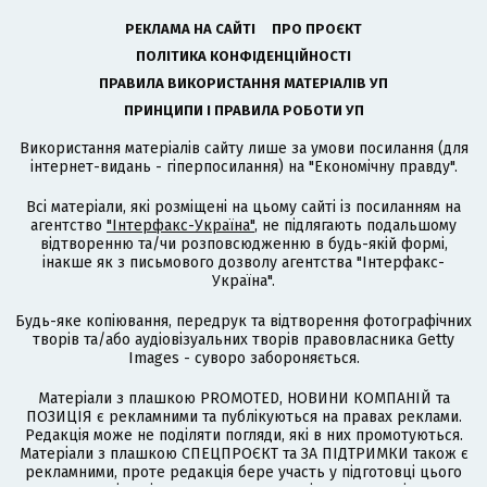
РЕКЛАМА НА САЙТІ
ПРО ПРОЄКТ
ПОЛІТИКА КОНФІДЕНЦІЙНОСТІ
ПРАВИЛА ВИКОРИСТАННЯ МАТЕРІАЛІВ УП
ПРИНЦИПИ І ПРАВИЛА РОБОТИ УП
Використання матеріалів сайту лише за умови посилання (для
інтернет-видань - гіперпосилання) на "Економічну правду".
Всі матеріали, які розміщені на цьому сайті із посиланням на
агентство
"Інтерфакс-Україна"
, не підлягають подальшому
відтворенню та/чи розповсюдженню в будь-якій формі,
інакше як з письмового дозволу агентства "Інтерфакс-
Україна".
Будь-яке копіювання, передрук та відтворення фотографічних
творів та/або аудіовізуальних творів правовласника Getty
Images - суворо забороняється.
Матеріали з плашкою PROMOTED, НОВИНИ КОМПАНІЙ та
ПОЗИЦІЯ є рекламними та публікуються на правах реклами.
Редакція може не поділяти погляди, які в них промотуються.
Матеріали з плашкою СПЕЦПРОЄКТ та ЗА ПІДТРИМКИ також є
рекламними, проте редакція бере участь у підготовці цього