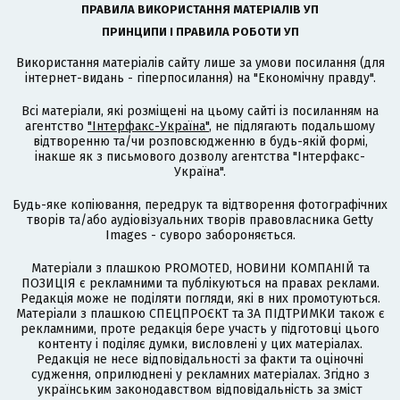
ПРАВИЛА ВИКОРИСТАННЯ МАТЕРІАЛІВ УП
ПРИНЦИПИ І ПРАВИЛА РОБОТИ УП
Використання матеріалів сайту лише за умови посилання (для
інтернет-видань - гіперпосилання) на "Економічну правду".
Всі матеріали, які розміщені на цьому сайті із посиланням на
агентство
"Інтерфакс-Україна"
, не підлягають подальшому
відтворенню та/чи розповсюдженню в будь-якій формі,
інакше як з письмового дозволу агентства "Інтерфакс-
Україна".
Будь-яке копіювання, передрук та відтворення фотографічних
творів та/або аудіовізуальних творів правовласника Getty
Images - суворо забороняється.
Матеріали з плашкою PROMOTED, НОВИНИ КОМПАНІЙ та
ПОЗИЦІЯ є рекламними та публікуються на правах реклами.
Редакція може не поділяти погляди, які в них промотуються.
Матеріали з плашкою СПЕЦПРОЄКТ та ЗА ПІДТРИМКИ також є
рекламними, проте редакція бере участь у підготовці цього
контенту і поділяє думки, висловлені у цих матеріалах.
Редакція не несе відповідальності за факти та оціночні
судження, оприлюднені у рекламних матеріалах. Згідно з
українським законодавством відповідальність за зміст